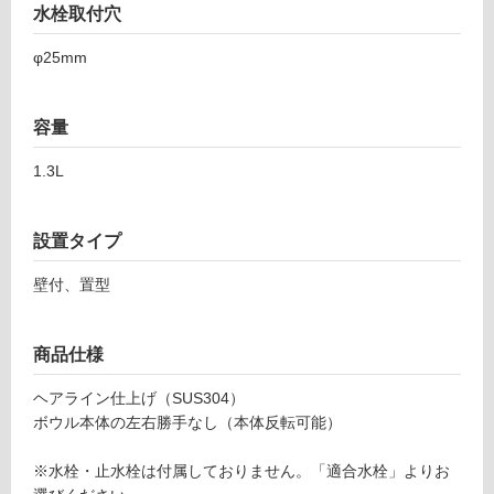
壁
水栓取付穴
使
φ25mm
用
可
能
容量
使
1.3L
用
可
能
設置タイプ
(寒
冷
壁付、置型
地
以
外)
商品仕様
使
ヘアライン仕上げ（SUS304）
用
ボウル本体の左右勝手なし（本体反転可能）
不
可
※水栓・止水栓は付属しておりません。「適合水栓」よりお