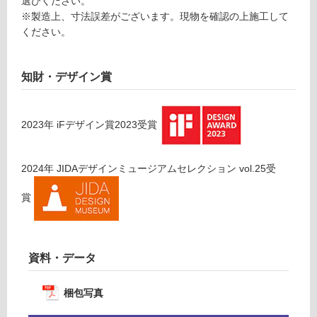
選びください。
※製造上、寸法誤差がございます。現物を確認の上施工して
ください。
フ
ロ
知財・デザイン賞
ー
2023
年
iFデザイン賞2023
受賞
リ
2024
年
JIDAデザインミュージアムセレクション vol.25
受
ン
賞
グ
土足・遮
資料・データ
音・床暖
対
梱包写真
W
応