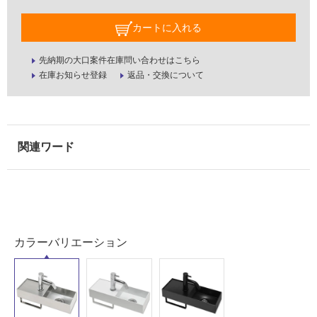
カートに入れる
タ
先納期の大口案件在庫問い合わせはこちら
在庫お知らせ登録
返品・交換について
イ
ル
屋
内
床・
屋
外
カラーバリエーション
床・
浴
室
床・