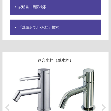
A
し
1
説明書・図面検索
て
4
い
1
る
1
対
「洗面ボウル×水栓」検索
1
応
テ
し
ハ
て
チ
い
シ
る
ル
が
適合水栓（単水栓）
バ
制
ー
限
あ
運賃表
り
E
の
為
運
注
賃
意
合
が