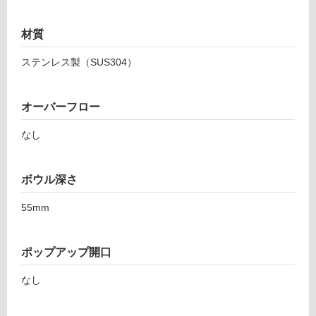
が
必
要
材質
適
ステンレス製（SUS304）
し
て
い
オーバーフロー
な
い
なし
屋
ボウル深さ
内
壁・
55mm
屋
外
ポップアップ開口
壁・
なし
浴
室