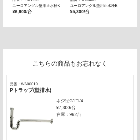
い
ユーロアングル壁用止水栓K
ユーロアングル壁用止水栓B
壁用ア
な
¥6,900/台
¥5,300/台
ー ブ
い
¥14,8
こちらの商品もお忘れなく
品番：WA00019
Pトラップ(壁排水)
ネジ径G1”1/4
¥7,300/台
在庫：962台