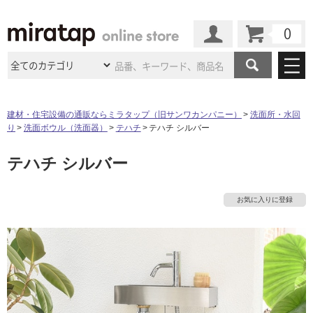
カート
マイページ
商品カテゴリ
建材・住宅設備の通販ならミラタップ（旧サンワカンパニー）
洗面所・水回
り
洗面ボウル（洗面器）
テハチ
テハチ シルバー
施工事例
洗面所・水回り
タイル
テハチ シルバー
ショールーム
施工事例
法人案件納入事例
キッチン
浴室（風呂・
バスルー
ム）・
トイレ
ショールームの
ご案内
東京
ショールーム
お気に入りに登録
ミラタップ
のあるくらし
お客様訪問
インタビュー
ドア（扉）・
建具・玄関
サポート
扉
エクステリア
（外構）
大阪
ショールーム
仙台
ショールーム
店舗・施設事例
その他サービス
ご利用ガイド
初めての方へ
ウッドデッキ
フローリング・
床材
名古屋
ショールーム
京都
ショールーム
ミラタップと
創る家
工事会社紹介
Coziコンシ
よくある質問
お問い合わせ
ASOLIE
ェルジュ
収納
インテリア・
家具
福岡
ショールーム
札幌スマート
ショールー