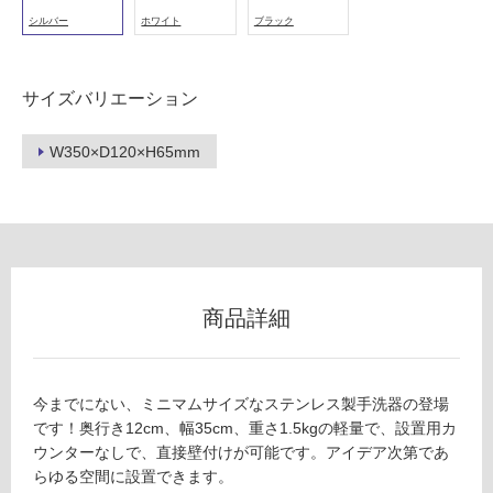
駐
シルバー
ホワイト
ブラック
車
場
サイズバリエーション
非
常
に
W350×D120×H65mm
適
し
て
い
る
適
商品詳細
し
て
い
る
今までにない、ミニマムサイズなステンレス製手洗器の登場
が
です！奥行き12cm、幅35cm、重さ1.5kgの軽量で、設置用カ
注
ウンターなしで、直接壁付けが可能です。アイデア次第であ
意
らゆる空間に設置できます。