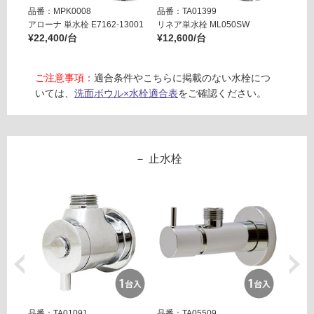
計
必
品番：MPK0008
品番：TA01399
品番：M
:
要
アローナ 単水栓 E7162-13001
リネア単水栓 ML050SW
フィクサ
¥1,
※
¥22,400/台
¥12,600/台
¥13,8
65
商
0/
品
ご注意事項：
適合条件やこちらに掲載のない水栓につ
台
仕
いては、
洗面ボウル×水栓適合表
をご確認ください。
様
欄
を
ご
止水栓
確
認
く
だ
さ
い
対
応
し
て
品番：TA01091
品番：TA05509
品番：T