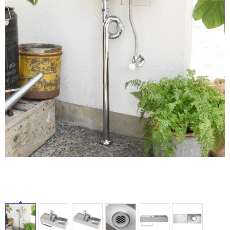
ム
修理お問い合わせ
クレーム公開
自分らしい家づくり
最高のリノベ会社が
みつ
照明
ペット用品
横浜スマート
ショールー
SUVACO
かる
リノベりす
ム
ウェルビーみのお
HDC
説明書・図面検索
水まわり
3年保証
BOX
内装用建材
パネル・壁材
お役立ち情報
住まいの
スタイリング
ロートアイアン
天然石・石材
アイデア
ミラタップ
チャンネル
メンテナンス・
施工材
新商品
オンライン相談