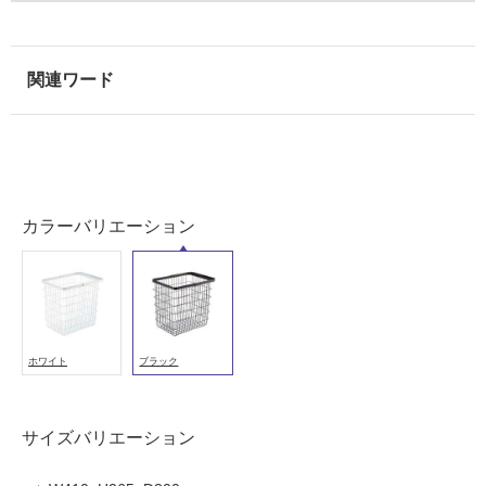
以
外)
使
用
不
可
カラーバリエーション
フ
ロ
ー
ホワイト
ブラック
リ
サイズバリエーション
ン