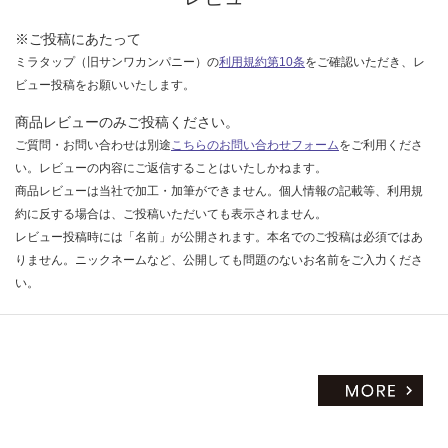
だ
※ご投稿にあたって
さ
ミラタップ（旧サンワカンパニー）の
利用規約第10条
をご確認いただき、レ
い
ビュー投稿をお願いいたします。
対
応
商品レビューのみご投稿ください。
し
ご質問・お問い合わせは別途
こちらのお問い合わせフォーム
をご利用くださ
て
い。レビューの内容にご返信することはいたしかねます。
い
商品レビューは当社で加工・加筆ができません。個人情報の記載等、利用規
な
約に反する場合は、ご投稿いただいても表示されません。
い
レビュー投稿時には「名前」が公開されます。本名でのご投稿は必須ではあ
りません。ニックネームなど、公開しても問題のないお名前をご入力くださ
い。