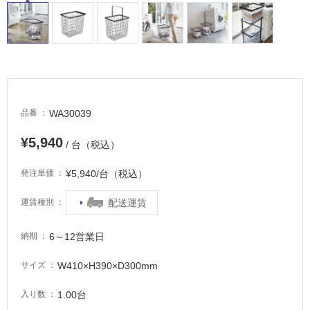
適
し
て
い
る
が
注
意
WA30039
品番
が
必
¥5,940
/ 台（税込）
要
¥5,940/台（税込）
発注単価
適
し
配送運賃
運賃種別
て
い
6～12営業日
な
納期
い
W410×H390×D300mm
サイズ
屋
1.00台
入り数
内