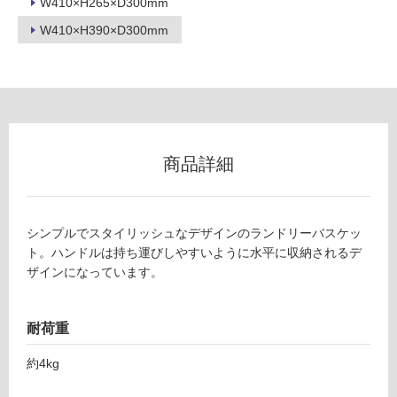
W410×H265×D300mm
グ
W
W410×H390×D300mm
A
3
土足・遮
0
音・床暖
0
3
対
9
応
ラ
し
商品詳細
ン
て
ド
い
リ
る
シンプルでスタイリッシュなデザインのランドリーバスケッ
ー
対
ト。ハンドルは持ち運びしやすいように水平に収納されるデ
ワ
応
ザインになっています。
イ
し
ヤ
て
ー
い
耐荷重
バ
る
ス
約4kg
が
ケ
制
ッ