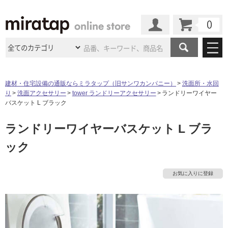
カート
マイページ
商品カテゴリ
建材・住宅設備の通販ならミラタップ（旧サンワカンパニー）
洗面所・水回
り
洗面アクセサリー
tower ランドリーアクセサリー
ランドリーワイヤー
施工事例
洗面所・水回り
タイル
バスケット L ブラック
ショールーム
タ
施工事例
法人案件納入事例
ランドリーワイヤーバスケット L ブラ
キッチン
浴室（風呂・
バスルー
ム）・
トイレ
ショールームの
ご案内
東京
ショールーム
ック
イ
ミラタップ
のあるくらし
お客様訪問
インタビュー
ドア（扉）・
建具・玄関
サポート
扉
エクステリア
（外構）
大阪
ショールーム
仙台
ショールーム
ル
店舗・施設事例
お気に入りに登録
その他サービス
ご利用ガイド
初めての方へ
ウッドデッキ
フローリング・
床材
名古屋
ショールーム
京都
ショールーム
屋
ミラタップと
創る家
工事会社紹介
Coziコンシ
よくある質問
お問い合わせ
内
ASOLIE
ェルジュ
収納
インテリア・
家具
福岡
ショールーム
札幌スマート
ショールー
床・