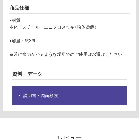
限
ト
商品仕様
あ
L
り
ブ
●材質
の
ラ
本体：スチール（ユニクロメッキ+粉体塗装）
為
ッ
注
ク
●容量：約33L
意
が
運賃表
※常に水のかかるような場所でのご使用はお避けください。
必
F
要
※
資料・データ
運
商
賃
品
合
仕
説明書・図面検索
計
様
:
欄
¥1,
を
14
ご
0/
確
台
認
レビュー
く