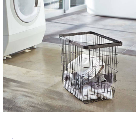
ム
修理お問い合わせ
クレーム公開
屋
自分らしい家づくり
最高のリノベ会社が
みつ
照明
ペット用品
横浜スマート
ショールー
外
SUVACO
かる
リノベりす
ム
ウェルビーみのお
HDC
説明書・図面検索
水まわり
3年保証
床・
BOX
内装用建材
パネル・壁材
浴
お役立ち情報
住まいの
スタイリング
室
ロートアイアン
天然石・石材
アイデア
床・
ミラタップ
チャンネル
駐
メンテナンス・
施工材
新商品
オンライン相談
車
場
非
常
に
適
し
て
い
る