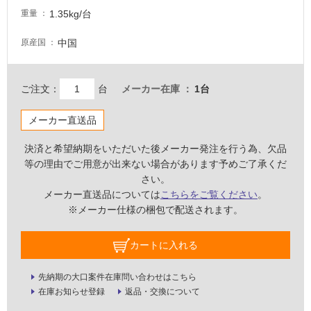
1.35kg/台
壁・
重量
屋
中国
原産国
外
壁・
浴
ご注文：
台
メーカー在庫
1台
室
メーカー直送品
壁
使
決済と希望納期をいただいた後メーカー発注を行う為、欠品
用
等の理由でご用意が出来ない場合があります予めご了承くだ
可
さい。
能
メーカー直送品については
こちらをご覧ください
。
※メーカー仕様の梱包で配送されます。
使
用
カートに入れる
可
能
(寒
先納期の大口案件在庫問い合わせはこちら
冷
在庫お知らせ登録
返品・交換について
地