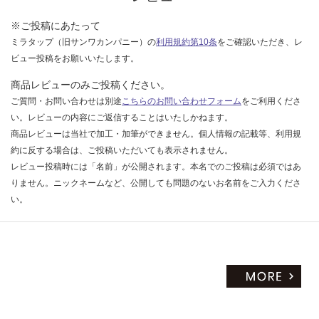
だ
※ご投稿にあたって
さ
ミラタップ（旧サンワカンパニー）の
利用規約第10条
をご確認いただき、レ
い
ビュー投稿をお願いいたします。
対
応
商品レビューのみご投稿ください。
し
ご質問・お問い合わせは別途
こちらのお問い合わせフォーム
をご利用くださ
て
い。レビューの内容にご返信することはいたしかねます。
い
商品レビューは当社で加工・加筆ができません。個人情報の記載等、利用規
な
約に反する場合は、ご投稿いただいても表示されません。
い
レビュー投稿時には「名前」が公開されます。本名でのご投稿は必須ではあ
りません。ニックネームなど、公開しても問題のないお名前をご入力くださ
い。