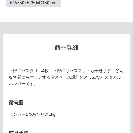
W650×H750×D150mm
グ
土足・遮
W
音・床暖
A
3
対
0
商品詳細
応
0
し
9
て
9
い
上部にバスタオル4枚、下部にはバスマットも干せます。どん
バ
る
な空間にもマッチする省スペース設計のスリムなバスタオル
ス
対
ハンガーです。
タ
応
オ
し
ル
て
耐荷重
ハ
い
ン
ハンガー1つあたり約1kg
る
ガ
が
ー
制
ブ