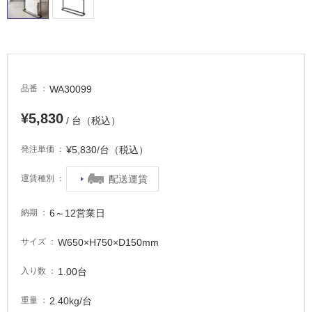
適
し
て
い
る
が
WA30099
品番
注
意
¥5,830
/ 台（税込）
が
必
¥5,830/台（税込）
発注単価
要
適
配送運賃
運賃種別
し
て
6～12営業日
納期
い
な
W650×H750×D150mm
サイズ
い
1.00台
入り数
屋
2.40kg/台
重量
内