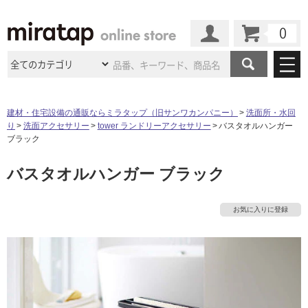
カート
マイページ
商品カテゴリ
建材・住宅設備の通販ならミラタップ（旧サンワカンパニー）
洗面所・水回
り
洗面アクセサリー
tower ランドリーアクセサリー
バスタオルハンガー
施工事例
洗面所・水回り
タイル
ブラック
ショールーム
タ
施工事例
法人案件納入事例
バスタオルハンガー ブラック
キッチン
浴室（風呂・
バスルー
ム）・
トイレ
ショールームの
ご案内
東京
ショールーム
イ
ミラタップ
のあるくらし
お客様訪問
インタビュー
ドア（扉）・
建具・玄関
お気に入りに登録
サポート
扉
エクステリア
（外構）
大阪
ショールーム
仙台
ショールーム
ル
店舗・施設事例
その他サービス
ご利用ガイド
初めての方へ
ウッドデッキ
フローリング・
床材
名古屋
ショールーム
京都
ショールーム
屋
ミラタップと
創る家
工事会社紹介
Coziコンシ
よくある質問
お問い合わせ
内
ASOLIE
ェルジュ
収納
インテリア・
家具
福岡
ショールーム
札幌スマート
ショールー
床・