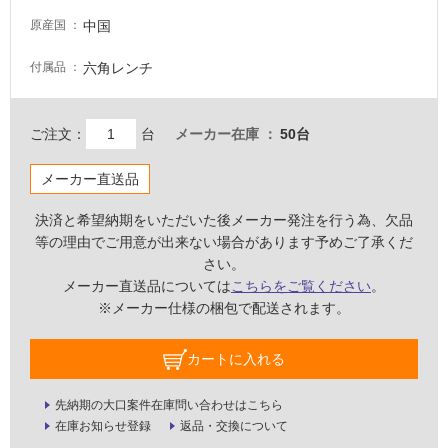
壁・
中国
原産国
屋
六角レンチ
付属品
外
壁・
浴
ご注文：
台
メーカー在庫
50台
室
壁
メーカー直送品
使
決済と希望納期をいただいた後メーカー発注を行う為、欠品
用
等の理由でご用意が出来ない場合があります予めご了承くだ
可
さい。
能
メーカー直送品については
こちらをご覧ください
。
※メーカー仕様の梱包で配送されます。
使
用
可
カートに入れる
能
(寒
先納期の大口案件在庫問い合わせはこちら
冷
在庫お知らせ登録
返品・交換について
地