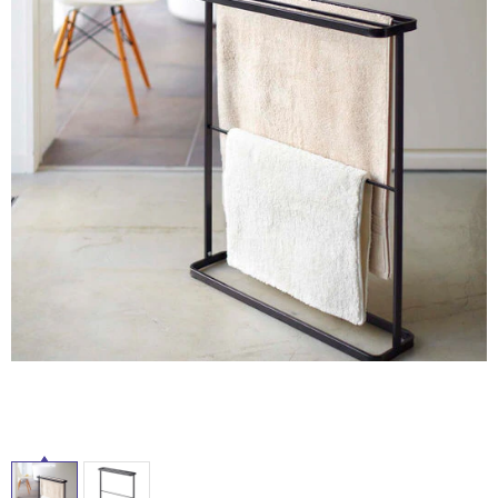
ム
修理お問い合わせ
クレーム公開
屋
自分らしい家づくり
最高のリノベ会社が
みつ
照明
ペット用品
横浜スマート
ショールー
外
SUVACO
かる
リノベりす
ム
ウェルビーみのお
HDC
説明書・図面検索
水まわり
3年保証
床・
BOX
内装用建材
パネル・壁材
浴
お役立ち情報
住まいの
スタイリング
室
ロートアイアン
天然石・石材
アイデア
床・
ミラタップ
チャンネル
駐
メンテナンス・
施工材
新商品
オンライン相談
車
場
非
常
に
適
し
て
い
る