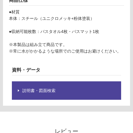
商品仕様
限
ラ
あ
ッ
●材質
り
ク
本体：スチール（ユニクロメッキ+粉体塗装）
の
為
運賃表
●収納可能枚数：バスタオル4枚・バスマット1枚
注
F
意
※本製品は組み立て商品です。
が
※常に水がかかるような場所でのご使用はお避けください。
運
必
賃
要
合
※
資料・データ
計
商
:
品
¥1,
仕
説明書・図面検索
14
様
0/
欄
台
を
ご
確
認
レビュー
く