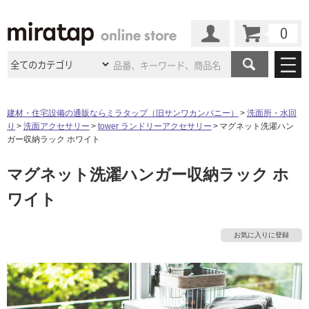
カート
マイページ
商品カテゴリ
建材・住宅設備の通販ならミラタップ（旧サンワカンパニー）
洗面所・水回
り
洗面アクセサリー
tower ランドリーアクセサリー
マグネット洗濯ハン
施工事例
洗面所・水回り
タイル
ガー収納ラック ホワイト
ショールーム
施工事例
法人案件納入事例
マグネット洗濯ハンガー収納ラック ホ
キッチン
浴室（風呂・
バスルー
ム）・
トイレ
ショールームの
ご案内
東京
ショールーム
ワイト
ミラタップ
のあるくらし
お客様訪問
インタビュー
ドア（扉）・
建具・玄関
サポート
扉
エクステリア
（外構）
大阪
ショールーム
仙台
ショールーム
店舗・施設事例
お気に入りに登録
その他サービス
ご利用ガイド
初めての方へ
ウッドデッキ
フローリング・
床材
名古屋
ショールーム
京都
ショールーム
ミラタップと
創る家
工事会社紹介
Coziコンシ
よくある質問
お問い合わせ
ASOLIE
ェルジュ
収納
インテリア・
家具
福岡
ショールーム
札幌スマート
ショールー