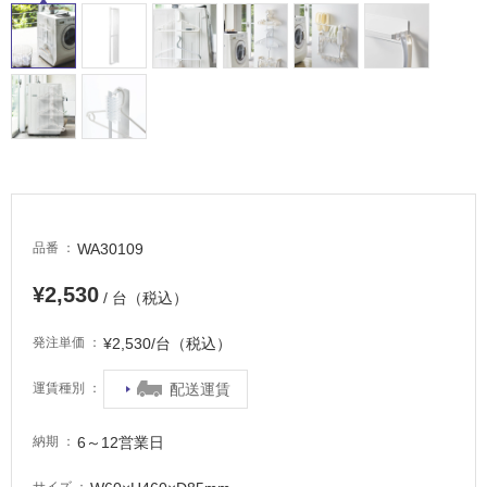
車
場
非
常
に
適
し
て
い
WA30109
品番
る
¥2,530
適
/ 台（税込）
し
て
¥2,530/台（税込）
発注単価
い
る
配送運賃
運賃種別
が
注
6～12営業日
納期
意
が