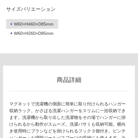
サイズバリエーション
フ
W60×H460×D85mm
ロ
W60×H260×D85mm
ー
リ
ン
商品詳細
W
グ
A
3
マグネットで洗濯機の側面に簡単に取り付けられるハンガー
土足・遮
0
収納ラック。かさばる洗濯ハンガーをスリムに一括収納でき
1
音・床暖
ます。洗濯機から取り出した洗濯物をその場でハンガーに掛
0
けられるから動作がスムーズ。洗濯バサミも収納可能。横向
対
9
き使用時にブラシなどを掛けられるフック３個付き。ピンチ
応
マ
ハンガー・お掃除ツールバスブーツの収納にも使えます。ラ