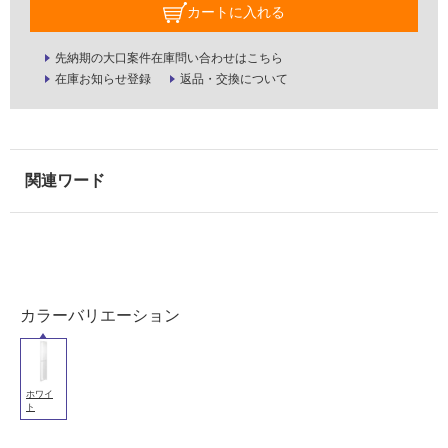
カートに入れる
使
用
先納期の大口案件在庫問い合わせはこちら
可
在庫お知らせ登録
返品・交換について
能
使
用
可
能
(寒
冷
地
以
外)
カラーバリエーション
使
用
不
ホワイ
可
ト