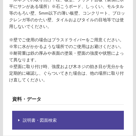
必
F
平にサンがある場所）※石こうボード、しっくい、モルタル
要
等のもろい壁、5mm以下の薄い板壁、コンクリート、ブロッ
※
クレンガ等のかたい壁、タイルおよびタイルの目地等では使
商
運
用しないでください。
品
賃
仕
合
※壁でご使用の場合はプラスドライバーをご用意ください。
様
計
※常に水がかかるような場所でのご使用はお避けください。
欄
:
※耐荷重は鉄の厚みや表面の塗装・壁面の強度や状態によっ
を
¥1,
て異なります。
ご
14
※壁面に取り付け時、強度および木ネジの効き目が充分かを
確
0/
定期的に確認し、ぐらついてきた場合は、他の場所に取り付
認
台
け直してください。
く
だ
さ
資料・データ
い
対
応
説明書・図面検索
し
て