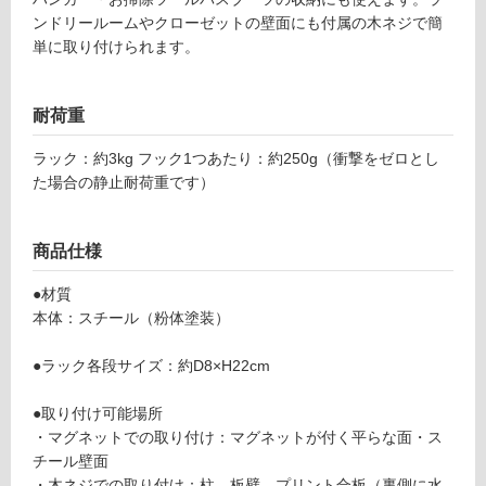
し
グ
ンドリールームやクローゼットの壁面にも付属の木ネジで簡
て
ネ
単に取り付けられます。
い
ッ
る
ト
洗
対
耐荷重
濯
応
ハ
し
ラック：約3kg フック1つあたり：約250g（衝撃をゼロとし
ン
て
た場合の静止耐荷重です）
ガ
い
ー
る
収
が
商品仕様
納
制
ラ
●材質
限
ッ
本体：スチール（粉体塗装）
あ
ク
り
ホ
●ラック各段サイズ：約D8×H22cm
の
ワ
為
イ
●取り付け可能場所
注
ト
・マグネットでの取り付け：マグネットが付く平らな面・ス
意
チール壁面
が
運賃表
・木ネジでの取り付け：柱、板壁、プリント合板（裏側に水