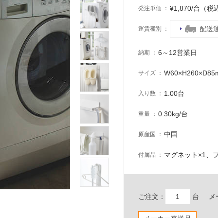
¥1,870/台（税
発注単価
配送
運賃種別
6～12営業日
納期
W60×H260×D8
サイズ
1.00台
入り数
0.30kg/台
重量
中国
原産国
マグネット×1、フ
付属品
ご注文：
台
メ