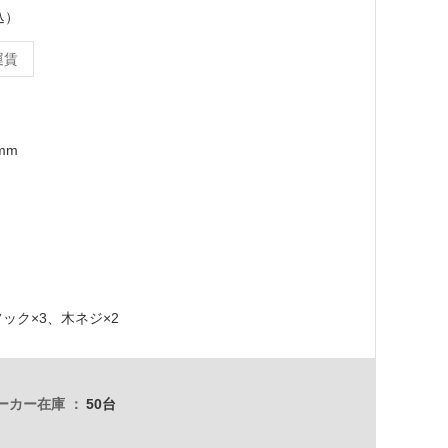
込）
運賃
5mm
ック×3、木ネジ×2
ーカー在庫
50台