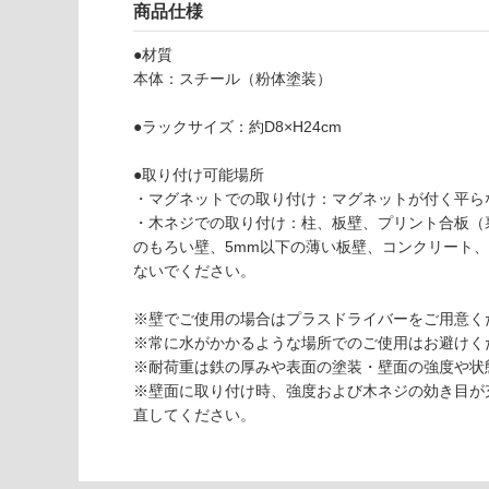
使用不
商品仕様
い
可
対
●材質
W
応
本体：スチール（粉体塗装）
A
し
3
て
●ラックサイズ：約D8×H24cm
0
い
1
な
●取り付け可能場所
2
い
・マグネットでの取り付け：マグネットが付く平ら
9
・木ネジでの取り付け：柱、板壁、プリント合板（
マ
のもろい壁、5mm以下の薄い板壁、コンクリート
グ
ないでください。
ネ
ッ
※壁でご使用の場合はプラスドライバーをご用意く
ト
※常に水がかかるような場所でのご使用はお避けく
洗
※耐荷重は鉄の厚みや表面の塗装・壁面の強度や状
濯
※壁面に取り付け時、強度および木ネジの効き目が
ハ
直してください。
ン
ガ
ー