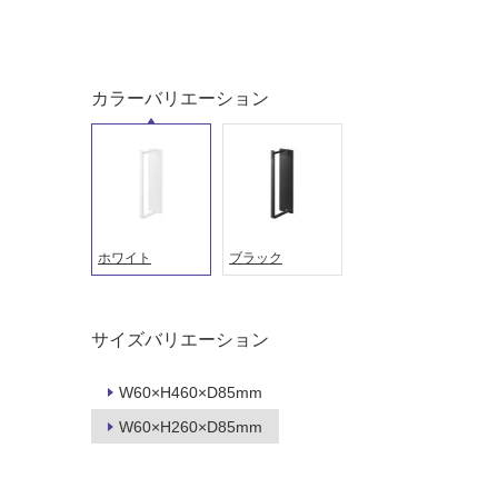
屋外床・
土足・遮
浴室床・
音・床暖
駐車場
対
カラーバリエーション
非
応
常
し
に
て
適
い
し
る
て
い
対
ホワイト
ブラック
る
応
し
適
て
し
サイズバリエーション
い
て
る
い
W60×H460×D85mm
が
る
W60×H260×D85mm
制
が
限
注
あ
意