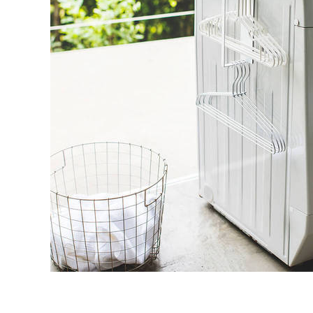
タイル
フローリ
ング
屋内床・