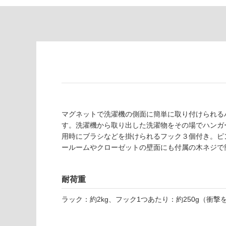
り
が
の
必
為
要
注
適
意
し
が
て
必
い
要
な
※
い
商
屋内壁・屋外
品
マグネットで洗濯機の側面に簡単に取り付けられる
壁・浴室壁
仕
す。洗濯機から取り出した洗濯物をその場でハンガ
様
用時にブラシなどを掛けられるフック３個付き。ピ
使用可
欄
ールームやクローゼットの壁面にも付属の木ネジで
能
を
ご
使用可
確
耐荷重
能
認
ラック：約2kg、フック1つあたり：約250g（衝
(寒冷地
く
以外)
だ
さ