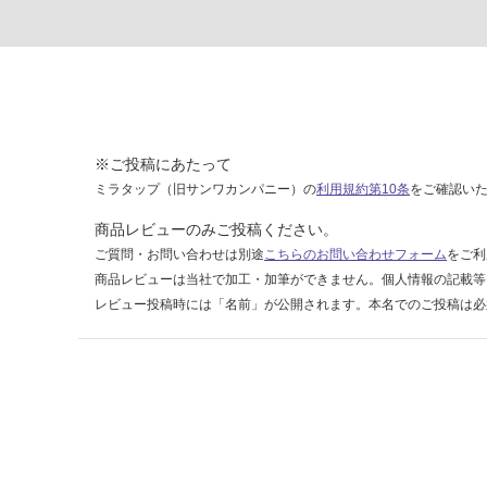
収
納
ラ
ッ
ク
S
ホ
※ご投稿にあたって
ワ
ミラタップ（旧サンワカンパニー）の
利用規約第10条
をご確認い
イ
ト
商品レビューのみご投稿ください。
ご質問・お問い合わせは別途
こちらのお問い合わせフォーム
をご利
運賃表
商品レビューは当社で加工・加筆ができません。個人情報の記載等
F
レビュー投稿時には「名前」が公開されます。本名でのご投稿は必
運
賃
合
計
:
¥1,