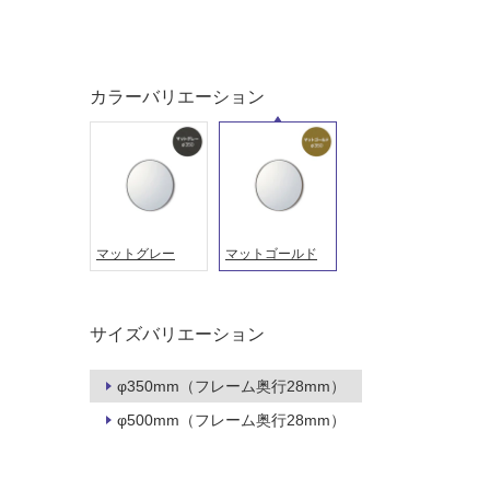
し
に
て
適
い
し
る
て
カラーバリエーション
い
対
る
応
し
適
て
し
い
て
る
い
マットグレー
マットゴールド
が
る
制
が
限
注
サイズバリエーション
あ
意
り
が
の
φ350mm（フレーム奥行28mm）
必
為
要
φ500mm（フレーム奥行28mm）
注
適
意
し
が