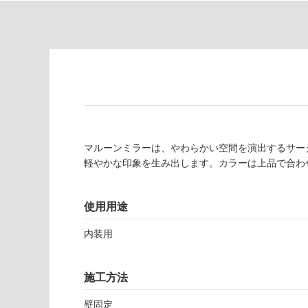
て
必
い
要
な
※
い
商
屋内壁・屋外
品
壁・浴室壁
仕
様
使用可
欄
能
を
ご
マルーンミラーは、やわらかい空間を演出するサー
使用可
確
軽やかな印象を生み出します。カラーは上品で合わ
能
認
(寒冷地
く
使用用途
以外)
だ
さ
使用不
内装用
い
可
対
応
施工方法
W
し
A
て
壁固定