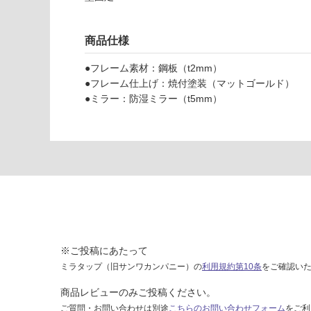
3
い
2
な
商品仕様
0
い
6
●フレーム素材：鋼板（t2mm）
1
●フレーム仕上げ：焼付塗装（マットゴールド）
マ
●ミラー：防湿ミラー（t5mm）
ル
ー
ン
ミ
ラ
ー
φ
3
5
0
※ご投稿にあたって
マ
ミラタップ（旧サンワカンパニー）の
利用規約第10条
をご確認い
ッ
ト
商品レビューのみご投稿ください。
ゴ
ご質問・お問い合わせは別途
こちらのお問い合わせフォーム
をご利