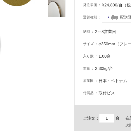
¥24,800/台（
発注単価
配送
運賃種別
2～8営業日
納期
φ350mm（フレ
サイズ
1.00台
入り数
2.30kg/台
重量
日本・ベトナム
原産国
取付ビス
付属品
ご注文：
台
在
次