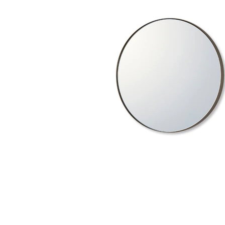
タイル
フローリ
ング
屋内床・
屋外床・
土足・遮
浴室床・
音・床暖
駐車場
対
非
応
常