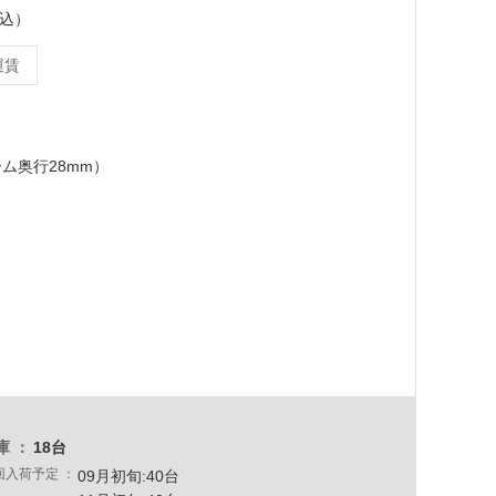
税込）
運賃
ーム奥行28mm）
庫
18台
回入荷予定
09月初旬:40台