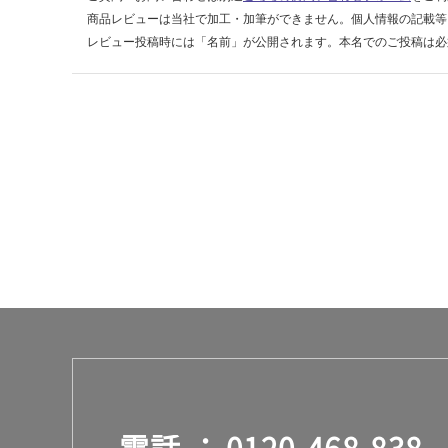
ー
商品レビューは当社で加工・加筆ができません。個人情報の記載等
ル
レビュー投稿時には「名前」が公開されます。本名でのご投稿は必
ド
運賃表
D
運
賃
合
計
:
¥2,
58
0/
台
電話
0120-468-838