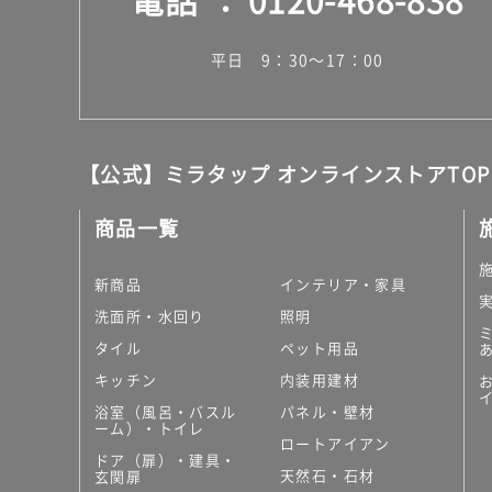
平日 9：30～17：00
【公式】ミラタップ オンラインストアTOP
商品一覧
新商品
インテリア・家具
洗面所・水回り
照明
タイル
ペット用品
キッチン
内装用建材
浴室（風呂・バスル
パネル・壁材
ーム）・トイレ
ロートアイアン
ドア（扉）・建具・
天然石・石材
玄関扉