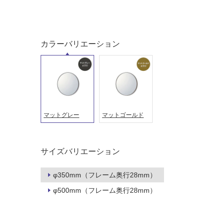
し
に
て
適
い
し
る
て
カラーバリエーション
い
対
る
応
し
適
て
し
い
て
る
い
マットグレー
マットゴールド
が
る
制
が
限
注
サイズバリエーション
あ
意
り
が
の
φ350mm（フレーム奥行28mm）
必
為
要
φ500mm（フレーム奥行28mm）
注
適
意
し
が