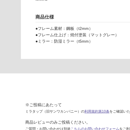
A
い
3
な
2
商品仕様
い
0
4
●フレーム素材：鋼板（t2mm）
1
●フレーム仕上げ：焼付塗装（マットグレー）
マ
●ミラー：防湿ミラー（t5mm）
ル
ー
ン
ミ
ラ
ー
φ
3
5
0
※ご投稿にあたって
マ
ミラタップ（旧サンワカンパニー）の
利用規約第10条
をご確認い
ッ
商品レビューのみご投稿ください。
ト
グ
ご質問・お問い合わせは別途
こちらのお問い合わせフォーム
をご利