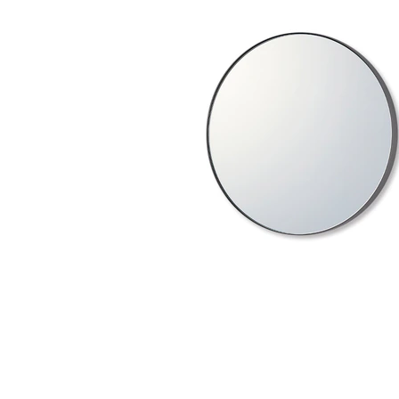
タイル
フローリ
ング
屋内床・
屋外床・
土足・遮
浴室床・
音・床暖
駐車場
対
非
応
常