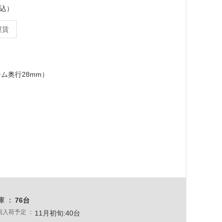
税込）
運賃
ーム奥行28mm）
庫
76台
回入荷予定
11月初旬:40台