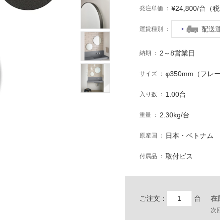
¥24,800/台（
発注単価
配送
運賃種別
2～8営業日
納期
φ350mm（フレ
サイズ
1.00台
入り数
2.30kg/台
重量
日本・ベトナム
原産国
取付ビス
付属品
ご注文：
台
在
次