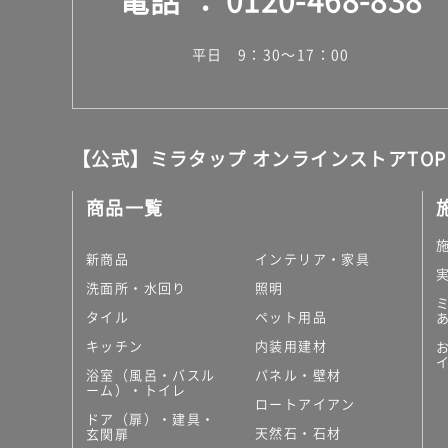
平日 9：30～17：00
【公式】ミラタップ オンラインストアTOP
商品一覧
新商品
インテリア・家具
洗面所・水回り
照明
タイル
ペット用品
キッチン
内装用建材
浴室（風呂・バスル
パネル・壁材
ーム）・トイレ
ロートアイアン
ドア（扉）・建具・
天然石・石材
玄関扉