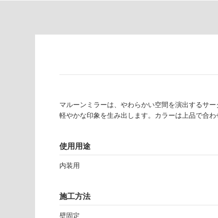
て
必
い
要
な
※
い
商
屋内壁・屋外
品
壁・浴室壁
仕
様
使用可
欄
能
を
ご
マルーンミラーは、やわらかい空間を演出するサー
使用可
確
軽やかな印象を生み出します。カラーは上品で合わ
能
認
(寒冷地
く
使用用途
以外)
だ
さ
使用不
内装用
い
可
対
応
施工方法
し
W
て
壁固定