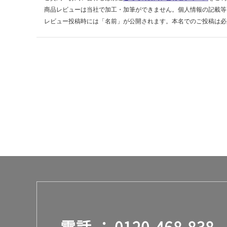
レ
商品レビューは当社で加工・加筆ができません。個人情報の記載等
ー
レビュー投稿時には「名前」が公開されます。本名でのご投稿は必
運賃表
D
運
賃
合
計
:
¥2,
58
0/
台
電話
0120-468-838