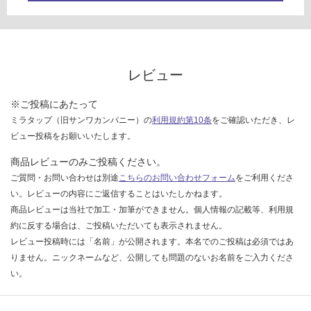
限
あ
運
り
賃
の
合
為
レビュー
計
注
:
意
※ご投稿にあたって
¥8
が
9
ミラタップ（旧サンワカンパニー）の
利用規約第10条
をご確認いただき、レ
必
0/
ビュー投稿をお願いいたします。
要
個
※
商品レビューのみご投稿ください。
商
ご質問・お問い合わせは別途
こちらのお問い合わせフォーム
をご利用くださ
品
い。レビューの内容にご返信することはいたしかねます。
仕
商品レビューは当社で加工・加筆ができません。個人情報の記載等、利用規
様
約に反する場合は、ご投稿いただいても表示されません。
欄
レビュー投稿時には「名前」が公開されます。本名でのご投稿は必須ではあ
を
りません。ニックネームなど、公開しても問題のないお名前をご入力くださ
ご
い。
確
認
く