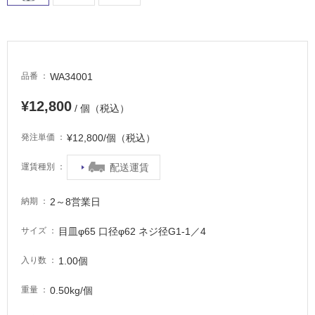
適
し
て
い
る
WA34001
品番
が
注
¥12,800
/ 個（税込）
意
が
¥12,800/個（税込）
発注単価
必
要
配送運賃
運賃種別
適
し
2～8営業日
納期
て
い
目皿φ65 口径φ62 ネジ径G1-1／4
サイズ
な
い
1.00個
入り数
0.50kg/個
重量
屋
内