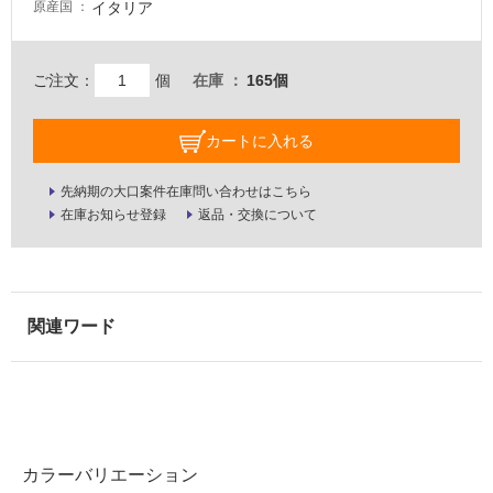
イタリア
原産国
壁・
屋
外
ご注文：
個
在庫
165個
壁・
浴
カートに入れる
室
先納期の大口案件在庫問い合わせはこちら
壁
在庫お知らせ登録
返品・交換について
使
用
可
能
使
用
可
能
(寒
冷
カラーバリエーション
地