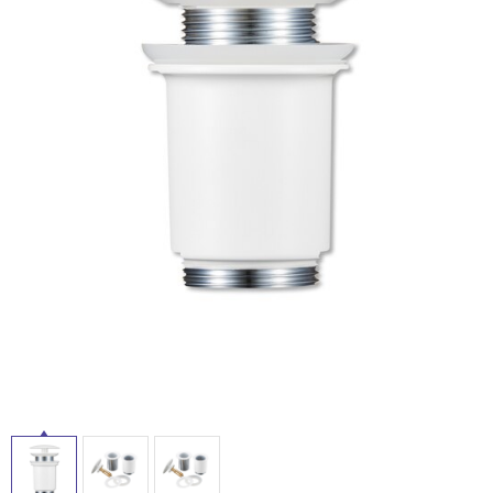
ム
修理お問い合わせ
クレーム公開
屋
自分らしい家づくり
最高のリノベ会社が
みつ
照明
ペット用品
横浜スマート
ショールー
外
SUVACO
かる
リノベりす
ム
ウェルビーみのお
HDC
説明書・図面検索
水まわり
3年保証
床・
BOX
内装用建材
パネル・壁材
浴
お役立ち情報
住まいの
スタイリング
室
ロートアイアン
天然石・石材
アイデア
床・
ミラタップ
チャンネル
駐
メンテナンス・
施工材
新商品
オンライン相談
車
場
非
常
に
適
し
て
い
る