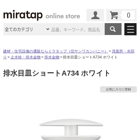
カート
マイページ
商品カテゴリ
建材・住宅設備の通販ならミラタップ（旧サンワカンパニー）
洗面所・水回
り
止水栓・排水金物
排水金物
排水目皿ショートA734 ホワイト
施工事例
洗面所・水回り
タイル
排水目皿ショートA734 ホワイト
ショールーム
タ
施工事例
法人案件納入事例
キッチン
浴室（風呂・
バスルー
ム）・
トイレ
ショールームの
ご案内
東京
ショールーム
イ
お気に入りに登録
ミラタップ
のあるくらし
お客様訪問
インタビュー
ドア（扉）・
建具・玄関
サポート
扉
エクステリア
（外構）
大阪
ショールーム
仙台
ショールーム
ル
店舗・施設事例
その他サービス
ご利用ガイド
初めての方へ
ウッドデッキ
フローリング・
床材
名古屋
ショールーム
京都
ショールーム
屋
ミラタップと
創る家
工事会社紹介
Coziコンシ
よくある質問
お問い合わせ
内
ASOLIE
ェルジュ
収納
インテリア・
家具
福岡
ショールーム
札幌スマート
ショールー
床・