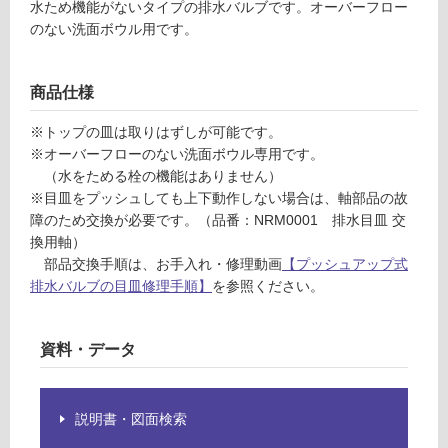
水ため機能がないタイプの排水バルブです。オーバーフロー
1
グ
のない洗面ボウル用です。
排
水
土足・遮
目
商品仕様
音・床暖
皿
シ
※トップの皿は取りはずしが可能です。
対
ョ
※オーバーフローのない洗面ボウル専用です。
応
ー
（水をためる栓の機能はありません）
し
ト
※目皿をプッシュしても上下動作しない場合は、軸部品の故
て
A
障のため交換が必要です。（品番：NRM0001 排水目皿 交
い
7
換用軸）
る
3
部品交換手順は、お手入れ・修理動画
【プッシュアップ式
対
4
排水バルブの目皿修理手順】
を参照ください。
応
ホ
し
ワ
て
イ
資料・データ
い
ト
る
が
運賃表
説明書・図面検索
制
G