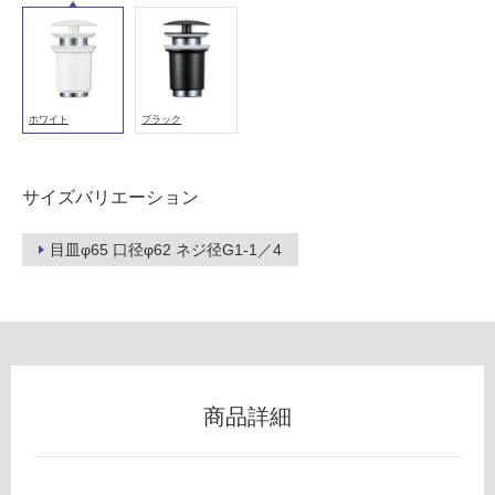
以
外)
使
用
ホワイト
ブラック
不
可
サイズバリエーション
フ
目皿φ65 口径φ62 ネジ径G1-1／4
ロ
ー
W
A
リ
商品詳細
3
4
ン
0
0