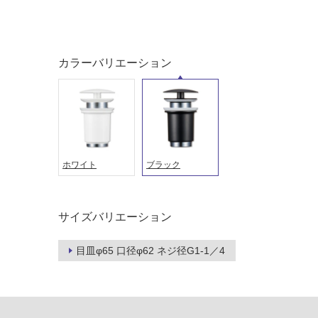
い
対
る
応
し
適
て
し
カラーバリエーション
い
て
る
い
が
る
制
が
限
注
あ
意
ホワイト
ブラック
り
が
の
必
為
要
注
サイズバリエーション
適
意
し
が
目皿φ65 口径φ62 ネジ径G1-1／4
て
必
い
要
な
※
い
商
屋内壁・屋外