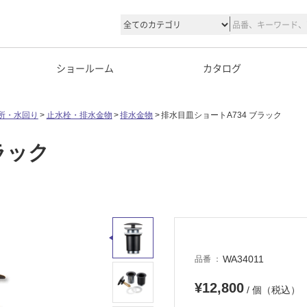
ショールーム
カタログ
所・水回り
止水栓・排水金物
排水金物
排水目皿ショートA734 ブラック
ラック
WA34011
品番
¥12,800
/ 個（税込）