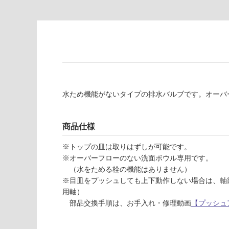
品
壁・浴室壁
仕
様
使用可
欄
能
を
ご
使用可
確
能
認
(寒冷地
く
水ため機能がないタイプの排水バルブです。オーバ
以外)
だ
さ
使用不
商品仕様
い
可
対
※トップの皿は取りはずしが可能です。
応
※オーバーフローのない洗面ボウル専用です。
し
（水をためる栓の機能はありません）
て
W
※目皿をプッシュしても上下動作しない場合は、軸部
い
A
用軸）
な
3
部品交換手順は、お手入れ・修理動画
【プッシュ
い
4
0