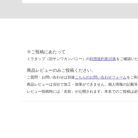
1
1
排
水
目
皿
シ
ョ
※ご投稿にあたって
ー
ミラタップ（旧サンワカンパニー）の
利用規約第10条
をご確認い
ト
商品レビューのみご投稿ください。
A
ご質問・お問い合わせは別途
こちらのお問い合わせフォーム
をご利
7
商品レビューは当社で加工・加筆ができません。個人情報の記載等
3
レビュー投稿時には「名前」が公開されます。本名でのご投稿は必
4
ブ
ラ
ッ
ク
運賃表