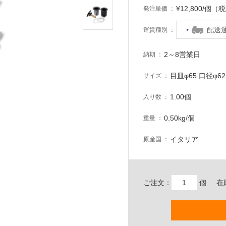
¥12,800/個（
発注単価
配送
運賃種別
2～8営業日
納期
目皿φ65 口径φ62
サイズ
1.00個
入り数
0.50kg/個
重量
イタリア
原産国
ご注文：
個
在