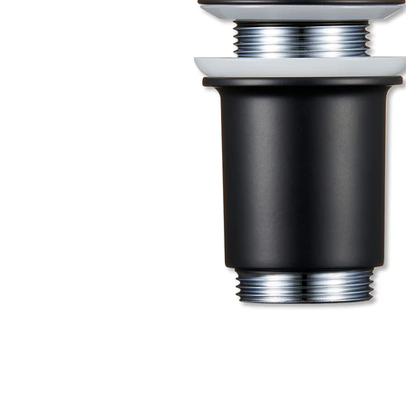
タイル
フローリ
ング
屋内床・
屋外床・
土足・遮
浴室床・
音・床暖
駐車場
対
非
応
常
し
に
て
適
い
し
る
て