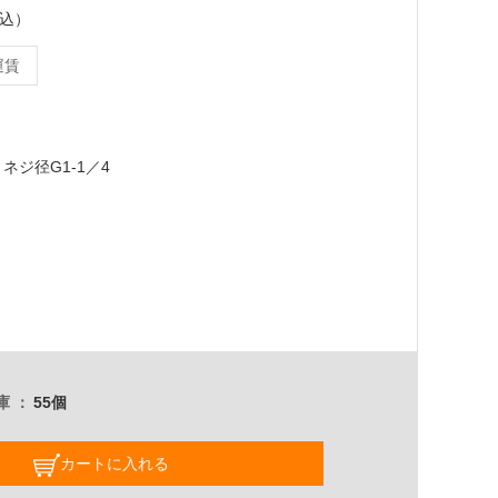
税込）
運賃
 ネジ径G1-1／4
庫
55個
カートに入れる