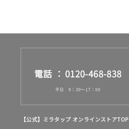
G
運
賃
合
計
:
¥8
9
0/
個
電話
0120-468-838
平日 9：30～17：00
【公式】ミラタップ オンラインストアTOP