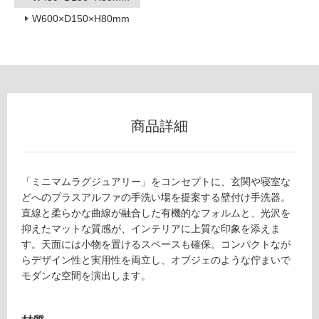
タ
W600×D150×H80mm
イ
ル
屋
商品詳細
内
床・
屋
「ミニマムラグジュアリー」をコンセプトに、玄関や寝室な
外
どへのプラスアルファの手洗い場を提案する壁付け手洗器。
直線と柔らかな曲線が融合した有機的なフォルムと、光沢を
床・
抑えたマットな質感が、インテリアに上質な印象を添えま
浴
す。天面には小物を置けるスペースも確保。コンパクトなが
室
らデザイン性と実用性を両立し、オブジェのような佇まいで
床・
モダンな空間を演出します。
駐
車