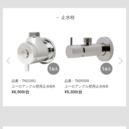
※
計
商
:
品
¥1,
止水栓
仕
65
様
0/
欄
台
を
ご
確
認
く
だ
さ
品番：TA01091
品番：TA05509
品番：T
い
ユーロアングル壁用止水栓K
ユーロアングル壁用止水栓B
壁用ア
¥6,900/台
¥5,300/台
ー ブ
対
¥14,8
応
し
て
い
な