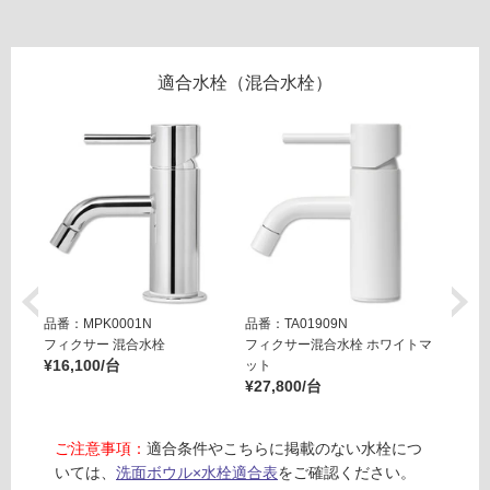
フ
ロ
適合水栓（混合水栓）
ー
リ
ン
グ
品番：MPK0001N
品番：TA01909N
品番：T
土足・遮
フィクサー 混合水栓
フィクサー混合水栓 ホワイトマ
フィク
W
音・床暖
¥16,100/台
ット
ット
A
¥27,800/台
¥27,8
対
3
応
8
ご注意事項：
適合条件やこちらに掲載のない水栓につ
し
1
いては、
洗面ボウル×水栓適合表
をご確認ください。
て
0