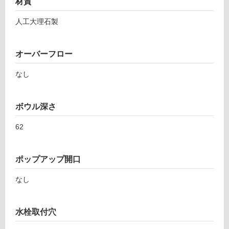
材質
場
人工大理石製
非
常
に
オーバーフロー
適
し
なし
て
い
る
ボウル深さ
適
62
し
て
い
ポップアップ開口
る
が
なし
注
意
が
水栓取付穴
必