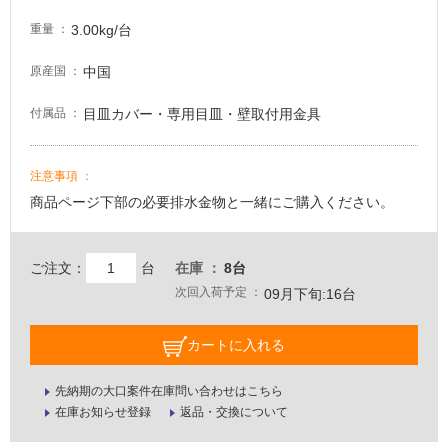
3.00kg/台
重量
中国
原産国
目皿カバー・専用目皿・壁取付用金具
付属品
注意事項
商品ページ下部の必要排水金物と一緒にご購入ください。
ご注文：
台
在庫
8台
次回入荷予定
09月下旬:16台
カートに入れる
先納期の大口案件在庫問い合わせはこちら
在庫お知らせ登録
返品・交換について