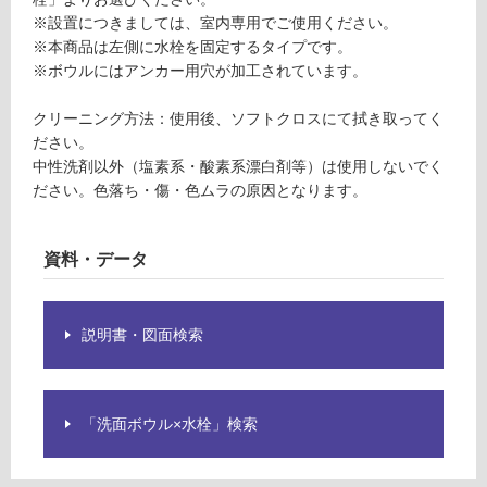
用
※設置につきましては、室内専用でご使用ください。
可
※本商品は左側に水栓を固定するタイプです。
能
※ボウルにはアンカー用穴が加工されています。
使
クリーニング方法：使用後、ソフトクロスにて拭き取ってく
用
ださい。
可
中性洗剤以外（塩素系・酸素系漂白剤等）は使用しないでく
能
ださい。色落ち・傷・色ムラの原因となります。
(寒
冷
地
資料・データ
以
外)
使
説明書・図面検索
用
不
可
「洗面ボウル×水栓」検索