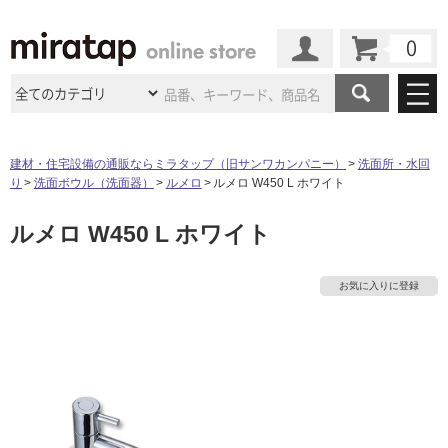
カート
マイページ
商品カテゴリ
建材・住宅設備の通販ならミラタップ（旧サンワカンパニー）
洗面所・水回
り
洗面ボウル（洗面器）
ルメロ
ルメロ W450 L ホワイト
施工事例
洗面所・水回り
タイル
ルメロ W450 L ホワイト
ショールーム
施工事例
法人案件納入事例
キッチン
浴室（風呂・
バスルー
ム）・
トイレ
ショールームの
ご案内
東京
ショールーム
お気に入りに登録
ミラタップ
のあるくらし
お客様訪問
インタビュー
ドア（扉）・
建具・玄関
サポート
扉
エクステリア
（外構）
大阪
ショールーム
仙台
ショールーム
店舗・施設事例
その他サービス
ご利用ガイド
初めての方へ
ウッドデッキ
フローリング・
床材
名古屋
ショールーム
京都
ショールーム
ミラタップと
創る家
工事会社紹介
Coziコンシ
よくある質問
お問い合わせ
ASOLIE
ェルジュ
収納
インテリア・
家具
福岡
ショールーム
札幌スマート
ショールー