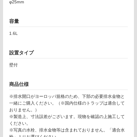
要
φ25mm
適
し
容量
て
い
1.6L
な
い
設置タイプ
屋
壁付
内
壁・
商品仕様
屋
外
※排水開口がヨーロッパ規格のため、下部の必要排水金物と
壁・
一緒にご購入ください。（※国内仕様のトラップは適合して
浴
おりません。）
室
※製造上、寸法誤差がございます。現物を確認の上施工して
ください。
壁
※写真の水栓、排水金物等は含まれておりません。「適合水
使
栓」よりお選びください。