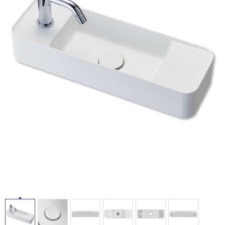
ム
修理お問い合わせ
クレーム公開
自分らしい家づくり
最高のリノベ会社が
みつ
照明
ペット用品
横浜スマート
ショールー
SUVACO
かる
リノベりす
ム
ウェルビーみのお
HDC
説明書・図面検索
水まわり
3年保証
BOX
内装用建材
パネル・壁材
お役立ち情報
住まいの
スタイリング
ロートアイアン
天然石・石材
アイデア
ミラタップ
チャンネル
メンテナンス・
施工材
新商品
オンライン相談