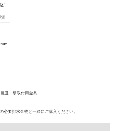
税込）
運賃
0mm
用目皿・壁取付用金具
の必要排水金物と一緒にご購入ください。