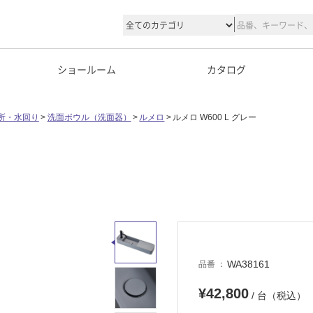
ショールーム
カタログ
所・水回り
洗面ボウル（洗面器）
ルメロ
ルメロ W600 L グレー
WA38161
品番
¥42,800
/ 台（税込）