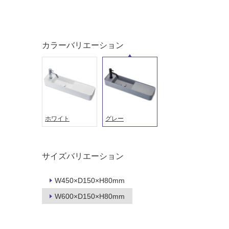
カラーバリエーション
ホワイト
グレー
タイル
フローリ
サイズバリエーション
ング
W450×D150×H80mm
屋内床・
W600×D150×H80mm
屋外床・
土足・遮
浴室床・
音・床暖
駐車場