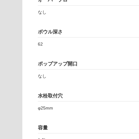
注
適
意
し
なし
が
て
必
い
要
ボウル深さ
な
※
い
商
62
屋内壁・屋外
品
壁・浴室壁
仕
様
ポップアップ開口
使用可
欄
能
を
なし
ご
使用可
確
水栓取付穴
能
認
(寒冷地
く
φ25mm
以外)
だ
さ
使用不
い
可
容量
対