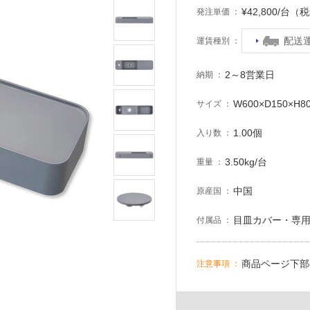
¥42,800/台（
発注単価
配送
運賃種別
2～8営業日
納期
W600×D150×H8
サイズ
1.00個
入り数
3.50kg/台
重量
中国
原産国
目皿カバー・専
付属品
商品ページ下部
注意事項