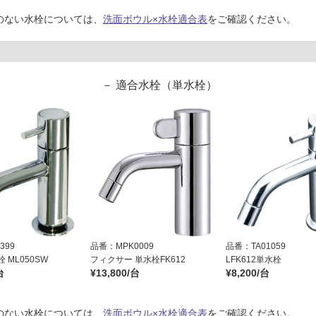
のない水栓については、
洗面ボウル×水栓適合表
をご確認ください。
適合水栓（単水栓）
399
品番：MPK0009
品番：TA01059
 ML050SW
フィクサー 単水栓FK612
LFK612単水栓
台
¥13,800/台
¥8,200/台
のない水栓については、
洗面ボウル×水栓適合表
をご確認ください。