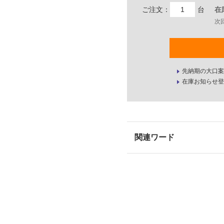
ご注文：
台
在
次
先納期の大口案
在庫お知らせ登