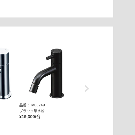
品番：TA03249
品番：TA05229
ブラック単水栓
コニファール単水栓
¥19,300/台
¥17,400/台