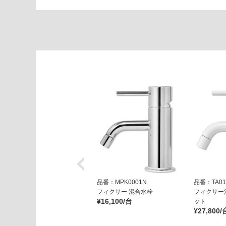
レ
ー
運賃表
E
運
賃
合
計
:
¥1,
65
0/
台
品番：MPK0001N
品番：TA01
フィクサー 混合水栓
フィクサー
¥16,100/台
ット
¥27,800/