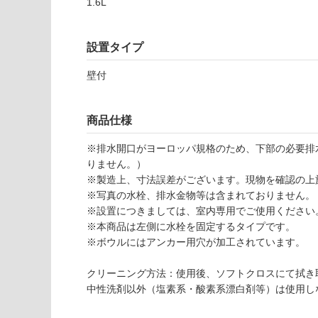
1.6L
応
し
て
設置タイプ
い
な
W
壁付
い
A
3
8
商品仕様
1
※排水開口がヨーロッパ規格のため、下部の必要排
6
りません。）
1
※製造上、寸法誤差がございます。現物を確認の上
ル
※写真の水栓、排水金物等は含まれておりません。
メ
※設置につきましては、室内専用でご使用ください
ロ
※本商品は左側に水栓を固定するタイプです。
W
※ボウルにはアンカー用穴が加工されています。
6
0
クリーニング方法：使用後、ソフトクロスにて拭き
0
中性洗剤以外（塩素系・酸素系漂白剤等）は使用し
L
グ