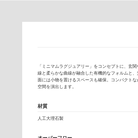
対
非
応
常
し
に
て
適
い
し
る
て
い
対
る
応
し
適
「ミニマムラグジュアリー」をコンセプトに、玄関
て
し
線と柔らかな曲線が融合した有機的なフォルムと、
い
て
面には小物を置けるスペースも確保。コンパクトな
る
い
空間を演出します。
が
る
制
が
限
注
材質
あ
意
り
人工大理石製
が
の
必
為
要
オーバーフロー