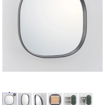
床・
ム
修理お問い合わせ
クレーム公開
自分らしい家づくり
最高のリノベ会社が
みつ
屋
照明
ペット用品
横浜スマート
ショールー
SUVACO
かる
リノベりす
外
ム
ウェルビーみのお
HDC
説明書・図面検索
水まわり
3年保証
BOX
床・
内装用建材
パネル・壁材
浴
お役立ち情報
住まいの
スタイリング
室
ロートアイアン
天然石・石材
アイデア
床・
ミラタップ
チャンネル
駐
メンテナンス・
施工材
新商品
オンライン相談
車
場
非
常
に
適
し
て
い
る