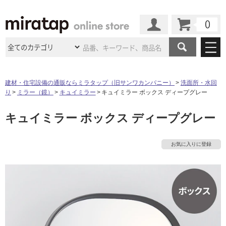
カート
マイページ
商品カテゴリ
建材・住宅設備の通販ならミラタップ（旧サンワカンパニー）
洗面所・水回
り
ミラー（鏡）
キュイミラー
キュイミラー ボックス ディープグレー
施工事例
洗面所・水回り
タイル
キュイミラー ボックス ディープグレー
ショールーム
施工事例
法人案件納入事例
タ
キッチン
浴室（風呂・
バスルー
ム）・
トイレ
ショールームの
ご案内
東京
ショールーム
お気に入りに登録
ミラタップ
のあるくらし
お客様訪問
インタビュー
イ
ドア（扉）・
建具・玄関
サポート
扉
エクステリア
（外構）
大阪
ショールーム
仙台
ショールーム
店舗・施設事例
ル
その他サービス
ご利用ガイド
初めての方へ
ウッドデッキ
フローリング・
床材
名古屋
ショールーム
京都
ショールーム
屋
ミラタップと
創る家
工事会社紹介
Coziコンシ
よくある質問
お問い合わせ
ASOLIE
ェルジュ
内
収納
インテリア・
家具
福岡
ショールーム
札幌スマート
ショールー