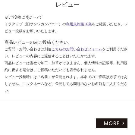
く
レビュー
だ
さ
※ご投稿にあたって
い
ミラタップ（旧サンワカンパニー）の
利用規約第10条
をご確認いただき、レ
ビュー投稿をお願いいたします。
対
応
商品レビューのみご投稿ください。
し
ご質問・お問い合わせは別途
こちらのお問い合わせフォーム
をご利用くださ
て
い。レビューの内容にご返信することはいたしかねます。
い
商品レビューは当社で加工・加筆ができません。個人情報の記載等、利用規
な
約に反する場合は、ご投稿いただいても表示されません。
い
レビュー投稿時には「名前」が公開されます。本名でのご投稿は必須ではあ
りません。ニックネームなど、公開しても問題のないお名前をご入力くださ
い。