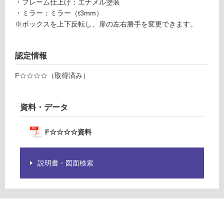
ィ
・フレーム仕上げ：エナメル塗装
限
ー
・ミラー：ミラー（t3mm）
あ
プ
※ボックスを上下反転し、扉の左右勝手を変更できます。
り
グ
の
レ
為
ー
認定情報
注
意
F☆☆☆☆（取得済み）
運賃表
が
D
必
要
資料・データ
運
※
賃
商
F☆☆☆☆資料
合
品
計
仕
:
様
説明書・図面検索
¥2,
欄
58
を
0/
ご
台
確
認