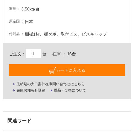
内
壁・
3.50kg/台
重量
屋
日本
原産国
外
壁・
棚板1枚、棚ダボ、取付ビス、ビスキャップ
付属品
浴
室
ご注文：
台
在庫
16台
壁
使
カートに入れる
用
可
先納期の大口案件在庫問い合わせはこちら
能
在庫お知らせ登録
返品・交換について
使
用
可
能
(寒
冷