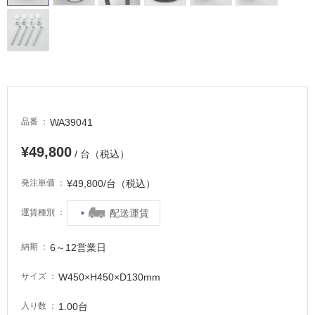
適
し
て
い
る
が
注
意
WA39041
品番
が
必
¥49,800
/ 台（税込）
要
¥49,800/台（税込）
発注単価
適
し
配送運賃
運賃種別
て
い
な
6～12営業日
納期
い
W450×H450×D130mm
サイズ
屋
1.00台
入り数