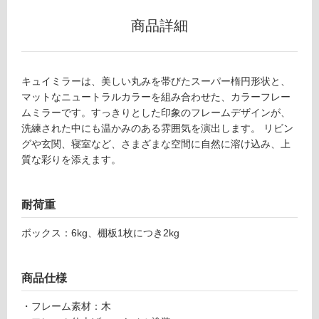
グ
商品詳細
W
A
土足・遮
3
音・床暖
キュイミラーは、美しい丸みを帯びたスーパー楕円形状と、
9
マットなニュートラルカラーを組み合わせた、カラーフレー
0
対
ムミラーです。すっきりとした印象のフレームデザインが、
4
応
洗練された中にも温かみのある雰囲気を演出します。 リビン
1
し
グや玄関、寝室など、さまざまな空間に自然に溶け込み、上
キ
て
質な彩りを添えます。
ュ
い
イ
る
ミ
耐荷重
対
ラ
応
ー
ボックス：6kg、棚板1枚につき2kg
し
ボ
て
ッ
い
ク
商品仕様
る
ス
が
デ
・フレーム素材：木
制