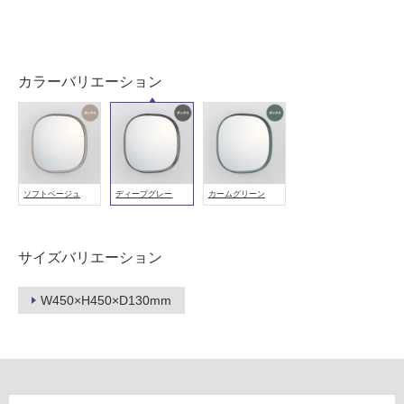
地
以
外)
使
カラーバリエーション
用
不
可
ソフトベージュ
ディープグレー
カームグリーン
フ
ロ
サイズバリエーション
ー
W450×H450×D130mm
リ
ン