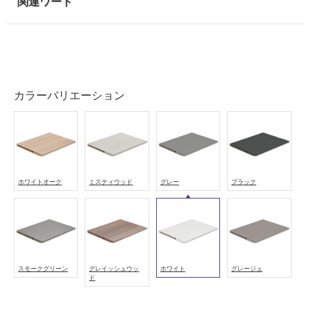
(寒
冷
地
以
外)
使
カラーバリエーション
用
不
可
ホワイトオーク
ミスティウッド
グレー
ブラック
フ
ロ
ー
スモークグリーン
グレイッシュウッ
ホワイト
グレージュ
ド
リ