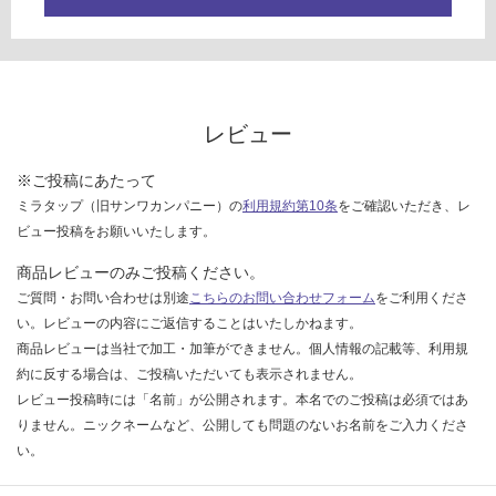
確
枚
認
く
だ
さ
レビュー
い
対
※ご投稿にあたって
応
ミラタップ（旧サンワカンパニー）の
利用規約第10条
をご確認いただき、レ
し
ビュー投稿をお願いいたします。
て
商品レビューのみご投稿ください。
い
な
ご質問・お問い合わせは別途
こちらのお問い合わせフォーム
をご利用くださ
い
い。レビューの内容にご返信することはいたしかねます。
商品レビューは当社で加工・加筆ができません。個人情報の記載等、利用規
約に反する場合は、ご投稿いただいても表示されません。
レビュー投稿時には「名前」が公開されます。本名でのご投稿は必須ではあ
りません。ニックネームなど、公開しても問題のないお名前をご入力くださ
い。