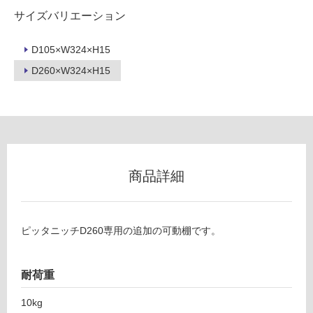
サイズバリエーション
ン
D105×W324×H15
グ
W
D260×W324×H15
E
土足・遮
B
C
音・床暖
0
対
0
応
1
し
ピ
商品詳細
て
ッ
い
タ
る
ニ
ピッタニッチD260専用の追加の可動棚です。
ッ
対
チ
応
用
し
耐荷重
可
て
動
い
10kg
棚