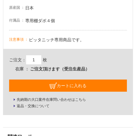
日本
原産国
屋
内
専用棚ダボ４個
付属品
壁・
屋
ピッタニッチ専用商品です。
注意事項
外
壁・
浴
ご注文：
枚
室
在庫
ご注文頂けます（受注生産品）
壁
使
カートに入れる
用
可
先納期の大口案件在庫問い合わせはこちら
能
返品・交換について
使
用
可
能