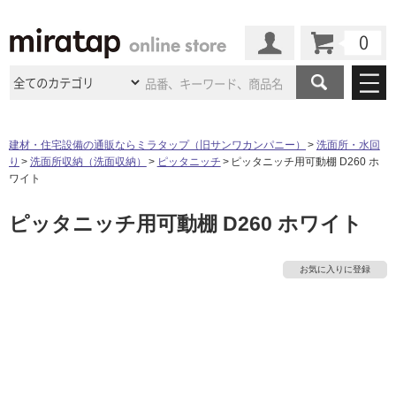
カート
マイページ
商品カテゴリ
建材・住宅設備の通販ならミラタップ（旧サンワカンパニー）
洗面所・水回
り
洗面所収納（洗面収納）
ピッタニッチ
ピッタニッチ用可動棚 D260 ホ
施工事例
洗面所・水回り
タイル
ワイト
ショールーム
施工事例
法人案件納入事例
ピッタニッチ用可動棚 D260 ホワイト
キッチン
浴室（風呂・
バスルー
ム）・
トイレ
ショールームの
ご案内
東京
ショールーム
ミラタップ
のあるくらし
お客様訪問
インタビュー
タ
ドア（扉）・
建具・玄関
お気に入りに登録
サポート
扉
エクステリア
（外構）
大阪
ショールーム
仙台
ショールーム
店舗・施設事例
イ
その他サービス
ご利用ガイド
初めての方へ
ウッドデッキ
フローリング・
床材
名古屋
ショールーム
京都
ショールーム
ル
ミラタップと
創る家
工事会社紹介
Coziコンシ
よくある質問
お問い合わせ
ASOLIE
ェルジュ
収納
インテリア・
家具
福岡
ショールーム
札幌スマート
ショールー