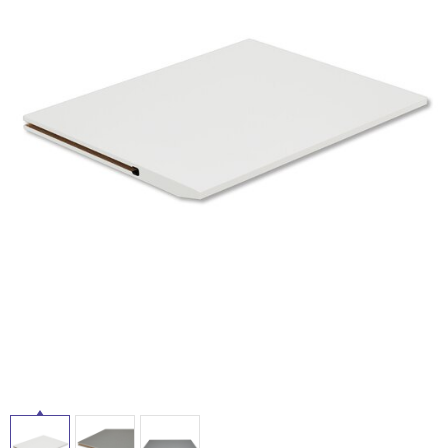
屋
ム
修理お問い合わせ
クレーム公開
自分らしい家づくり
最高のリノベ会社が
みつ
内
照明
ペット用品
横浜スマート
ショールー
SUVACO
かる
リノベりす
床・
ム
ウェルビーみのお
HDC
説明書・図面検索
水まわり
3年保証
BOX
屋
内装用建材
パネル・壁材
外
お役立ち情報
住まいの
スタイリング
床・
ロートアイアン
天然石・石材
アイデア
浴
ミラタップ
チャンネル
室
メンテナンス・
施工材
新商品
オンライン相談
床・
駐
車
場
非
常
に
適
し
て