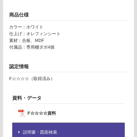
る
D
が
2
制
商品仕様
6
限
0
カラー：ホワイト
あ
ホ
仕上げ：オレフィンシート
り
ワ
素材：合板、MDF
の
イ
付属品：専用棚ダボ4個
為
ト
注
意
認定情報
運賃表
が
M
必
F☆☆☆☆（取得済み）
要
※
運
商
賃
資料・データ
品
合
仕
計
F☆☆☆☆資料
様
:
欄
¥8
を
9
説明書・図面検索
ご
0/