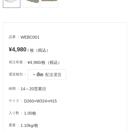
い
る
適
し
て
WEBC001
品番
い
る
¥4,980
/ 枚（税込）
が
注
¥4,980/枚（税込）
発注単価
意
が
配送運賃
運賃種別
必
要
14～20営業日
納期
適
し
D260×W324×H15
サイズ
て
い
1.00枚
入り数
な
い
1.10kg/枚
重量