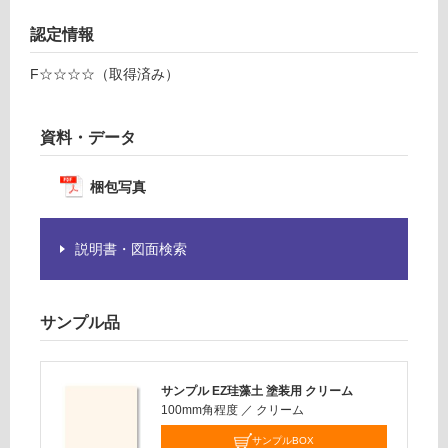
が
運
必
認定情報
賃
要
合
F☆☆☆☆（取得済み）
※
計
商
:
品
¥1,
資料・データ
仕
14
様
0/
欄
梱包写真
個
を
ご
説明書・図面検索
確
認
く
だ
サンプル品
さ
い
サンプル EZ珪藻土 塗装用 クリーム
対
100mm角程度
／
クリーム
応
し
サンプルBOX