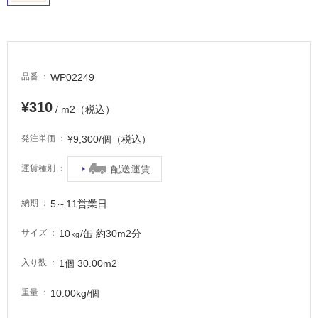
駐
車
場
WP02249
品番
非
常
¥310
/ m2（税込）
に
適
¥9,300/個（税込）
発注単価
し
て
配送運賃
運賃種別
い
る
5～11営業日
納期
適
し
10㎏/缶 約30m2分
サイズ
て
い
1個 30.00m2
入り数
る
が
10.00kg/個
重量
注