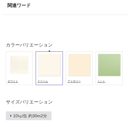
壁
使
用
可
能
カラーバリエーション
使
用
可
能
(寒
冷
ホワイト
クリーム
アイボリー
ミント
地
以
外)
サイズバリエーション
使
用
10㎏/缶 約30m2分
不
可