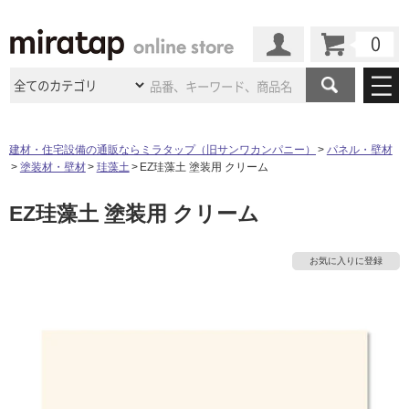
カート
マイページ
商品カテゴリ
建材・住宅設備の通販ならミラタップ（旧サンワカンパニー）
パネル・壁材
塗装材・壁材
珪藻土
EZ珪藻土 塗装用 クリーム
施工事例
洗面所・水回り
タイル
EZ珪藻土 塗装用 クリーム
ショールーム
施工事例
法人案件納入事例
キッチン
浴室（風呂・
バスルー
ム）・
トイレ
ショールームの
ご案内
東京
ショールーム
お気に入りに登録
ミラタップ
のあるくらし
お客様訪問
インタビュー
ドア（扉）・
建具・玄関
サポート
扉
エクステリア
（外構）
大阪
ショールーム
仙台
ショールーム
店舗・施設事例
その他サービス
ご利用ガイド
初めての方へ
ウッドデッキ
フローリング・
床材
名古屋
ショールーム
京都
ショールーム
ミラタップと
創る家
工事会社紹介
Coziコンシ
よくある質問
お問い合わせ
ASOLIE
ェルジュ
収納
インテリア・
家具
福岡
ショールーム
札幌スマート
ショールー