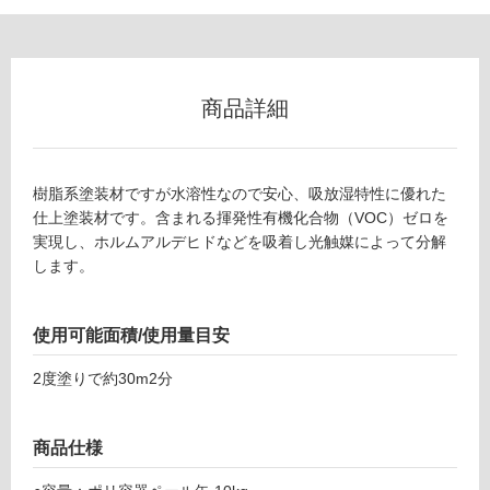
フ
商品詳細
ロ
ー
樹脂系塗装材ですが水溶性なので安心、吸放湿特性に優れた
仕上塗装材です。含まれる揮発性有機化合物（VOC）ゼロを
リ
実現し、ホルムアルデヒドなどを吸着し光触媒によって分解
します。
ン
使用可能面積/使用量目安
グ
2度塗りで約30m2分
土足・遮
W
音・床暖
商品仕様
P
対
0