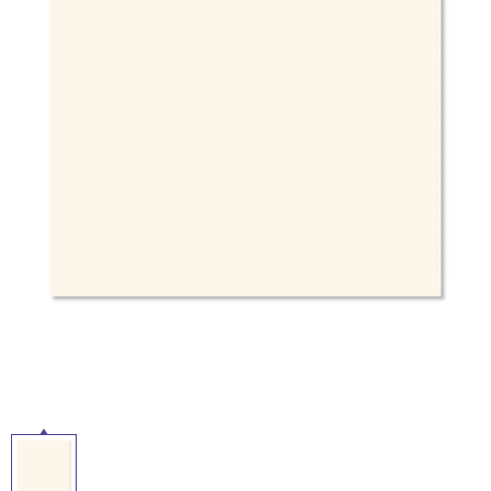
ム
修理お問い合わせ
クレーム公開
自分らしい家づくり
最高のリノベ会社が
みつ
照明
ペット用品
横浜スマート
ショールー
SUVACO
かる
リノベりす
ム
ウェルビーみのお
HDC
説明書・図面検索
水まわり
3年保証
BOX
内装用建材
パネル・壁材
タ
お役立ち情報
住まいの
スタイリング
イ
ロートアイアン
天然石・石材
アイデア
ミラタップ
チャンネル
ル
メンテナンス・
施工材
新商品
オンライン相談
屋
内
床・
屋
外
床・
浴
室
床・