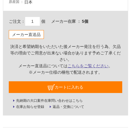
意
日本
原産国
が
必
要
ご注文：
個
メーカー在庫
5個
適
メーカー直送品
し
て
決済と希望納期をいただいた後メーカー発注を行う為、欠品
い
等の理由でご用意が出来ない場合があります予めご了承くだ
な
さい。
い
メーカー直送品については
こちらをご覧ください
。
※メーカー仕様の梱包で配送されます。
屋
内
カートに入れる
壁・
屋
先納期の大口案件在庫問い合わせはこちら
在庫お知らせ登録
返品・交換について
外
壁・
浴
室