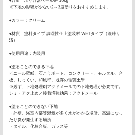
●容量：ポリ容器ペール缶 10kg
応
2
※下地の影響が少ない2～3度塗りをおすすめします。
し
2
て
4
●カラー：クリーム
い
9
る
E
●材質：塗料タイプ 調湿性仕上塗装材 WETタイプ（混練り
Z
対
済）
珪
応
藻
し
●使用用途：内装用
土
て
塗
い
●塗ることのできる下地
装
る
ビニール壁紙、石こうボード、コンクリート、モルタル、合
用
が
板、しっくい、和風壁、既存の珪藻土壁
ク
制
※必ず、下地処理剤アクドメールでの下地処理が必要です。
リ
限
シミ・アク止め／接着増強効果：アクドメール
ー
あ
ム
り
●塗ることのできない下地
の
・外壁、浴室内部等湿気が多く水がかかる場所、高温になっ
運賃表
為
たり炎が発生する場所
F
注
・タイル、化粧合板、ガラス等
意