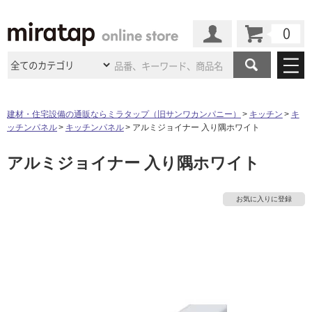
カート
マイページ
商品カテゴリ
建材・住宅設備の通販ならミラタップ（旧サンワカンパニー）
キッチン
キ
ッチンパネル
キッチンパネル
アルミジョイナー 入り隅ホワイト
施工事例
洗面所・水回り
タイル
アルミジョイナー 入り隅ホワイト
ショールーム
タ
施工事例
法人案件納入事例
キッチン
浴室（風呂・
バスルー
ム）・
トイレ
ショールームの
ご案内
東京
ショールーム
イ
お気に入りに登録
ミラタップ
のあるくらし
お客様訪問
インタビュー
ドア（扉）・
建具・玄関
サポート
扉
エクステリア
（外構）
大阪
ショールーム
仙台
ショールーム
ル
店舗・施設事例
その他サービス
ご利用ガイド
初めての方へ
ウッドデッキ
フローリング・
床材
名古屋
ショールーム
京都
ショールーム
屋
ミラタップと
創る家
工事会社紹介
Coziコンシ
よくある質問
お問い合わせ
内
ASOLIE
ェルジュ
収納
インテリア・
家具
福岡
ショールーム
札幌スマート
ショールー
床・