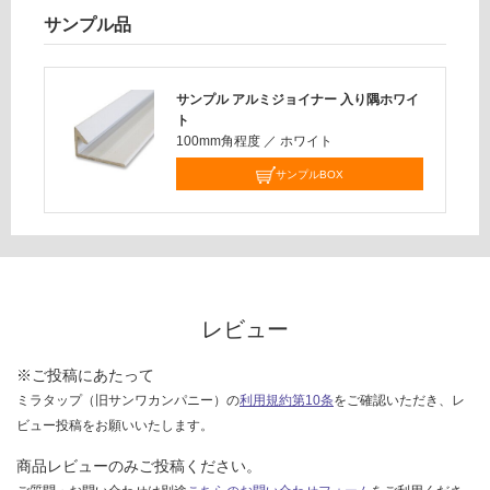
限
ト
サンプル品
あ
り
運賃表
の
H
サンプル アルミジョイナー 入り隅ホワイ
為
ト
注
運
100mm角程度
／
ホワイト
意
賃
が
サンプルBOX
合
必
計
要
:
※
¥2
商
6
品
0/
仕
レビュー
本
様
欄
※ご投稿にあたって
を
ミラタップ（旧サンワカンパニー）の
利用規約第10条
をご確認いただき、レ
ご
ビュー投稿をお願いいたします。
確
認
商品レビューのみご投稿ください。
く