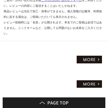
ご質問・お問い合わせは別途
こちらのお問い合わせフォーム
をご利用くださ
だ
い。レビューの内容にご返信することはいたしかねます。
さ
商品レビューは当社で加工・加筆ができません。個人情報の記載等、利用規
い
約に反する場合は、ご投稿いただいても表示されません。
レビュー投稿時には「名前」が公開されます。本名でのご投稿は必須ではあ
対
りません。ニックネームなど、公開しても問題のないお名前をご入力くださ
応
い。
し
て
い
な
い