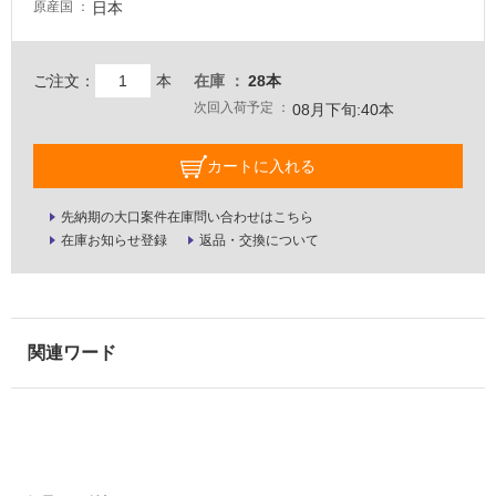
日本
原産国
壁・
屋
外
ご注文：
本
在庫
28本
次回入荷予定
壁・
08月下旬:40本
浴
カートに入れる
室
壁
先納期の大口案件在庫問い合わせはこちら
使
在庫お知らせ登録
返品・交換について
用
可
能
使
用
可
能
(寒
冷
地