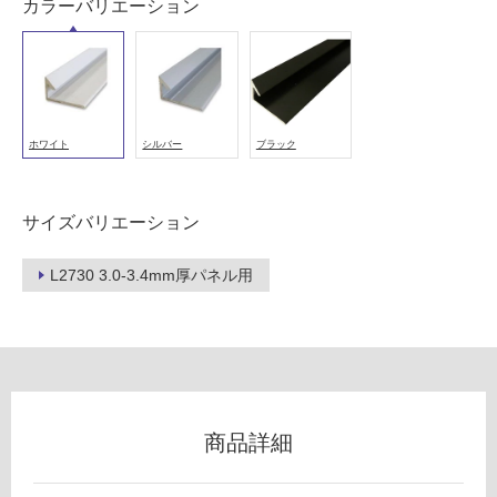
カラーバリエーション
以
外)
使
用
不
ホワイト
シルバー
ブラック
可
サイズバリエーション
フ
L2730 3.0-3.4mm厚パネル用
ロ
ー
リ
商品詳細
ン
W