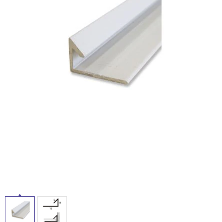
ム
修理お問い合わせ
クレーム公開
屋
自分らしい家づくり
最高のリノベ会社が
みつ
照明
ペット用品
横浜スマート
ショールー
外
SUVACO
かる
リノベりす
ム
ウェルビーみのお
HDC
説明書・図面検索
水まわり
3年保証
床・
BOX
内装用建材
パネル・壁材
浴
お役立ち情報
住まいの
スタイリング
室
ロートアイアン
天然石・石材
アイデア
床・
ミラタップ
チャンネル
駐
メンテナンス・
施工材
新商品
オンライン相談
車
場
非
常
に
適
し
て
い
る