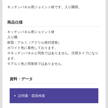
P
グ
キッチンパネル用ジョイント材です。入り隅用。
0
5
土足・遮
0
商品仕様
音・床暖
2
9
キッチンパネル用ジョイント材
対
ア
入り隅
応
ル
材質：アルミ（アクリル焼付塗装）
し
ミ
ホワイト色に着色しております。
て
ジ
※キッチンパネルと同色ではありません。汎用タイプになり
い
ョ
ます。
る
イ
※アルミ色と同形状ではありません。
対
ナ
応
ー
し
入
資料・データ
て
り
い
隅
る
ホ
説明書・図面検索
が
ワ
制
イ