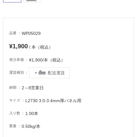
適
し
て
い
る
WP05029
品番
が
注
¥1,900
/ 本（税込）
意
が
¥1,900/本（税込）
発注単価
必
要
配送運賃
運賃種別
適
し
2～8営業日
納期
て
い
L2730 3.0-3.4mm厚パネル用
サイズ
な
い
1.00本
入り数
0.50kg/本
重量
屋
内