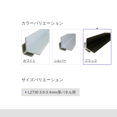
し
に
て
適
い
し
る
て
カラーバリエーション
い
対
る
応
し
適
て
し
い
て
る
い
ホワイト
シルバー
ブラック
が
る
制
が
限
注
あ
意
サイズバリエーション
り
が
の
必
L2730 3.0-3.4mm厚パネル用
為
要
注
適
意
し
が
て