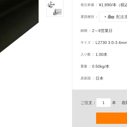
¥1,890/本（税
発注単価
配送
運賃種別
2～8営業日
納期
L2730 3.0-3.
サイズ
1.00本
入り数
0.50kg/本
重量
日本
原産国
ご注文：
本
在