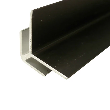
タイル
フローリ
ング
屋内床・
屋外床・
土足・遮
浴室床・
音・床暖
駐車場
対
非
応
常