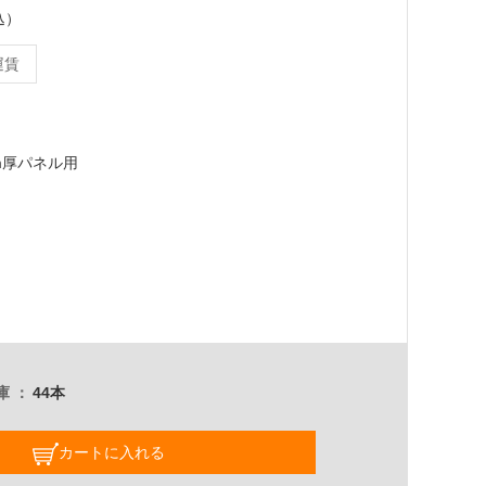
込）
運賃
4mm厚パネル用
庫
44本
カートに入れる