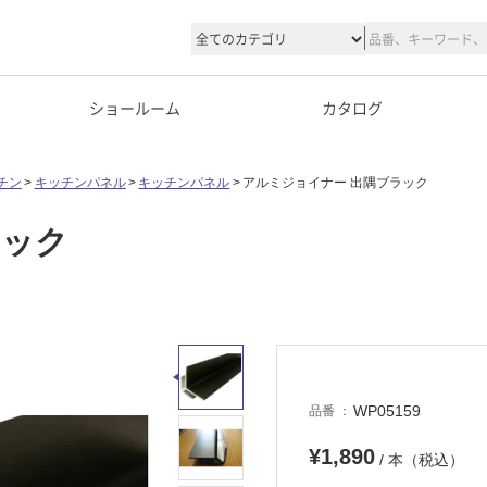
ショールーム
カタログ
チン
キッチンパネル
キッチンパネル
アルミジョイナー 出隅ブラック
ラック
WP05159
品番
¥1,890
/ 本（税込）