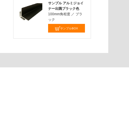
サンプル アルミジョイ
ナー出隅ブラック色
100mm角程度
／
ブラ
ック
サンプルBOX