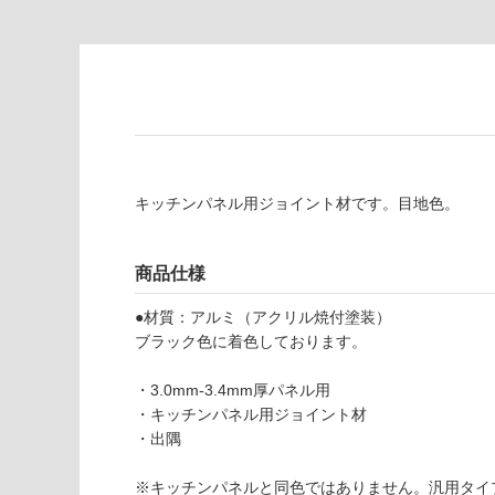
必
い
要
な
※
い
商
屋内壁・屋外
品
壁・浴室壁
仕
様
使用可
欄
能
を
キッチンパネル用ジョイント材です。目地色。
ご
使用可
確
商品仕様
能
認
(寒冷地
く
●材質：アルミ（アクリル焼付塗装）
以外)
だ
ブラック色に着色しております。
さ
使用不
い
可
・3.0mm-3.4mm厚パネル用
対
・キッチンパネル用ジョイント材
応
・出隅
し
て
※キッチンパネルと同色ではありません。汎用タイ