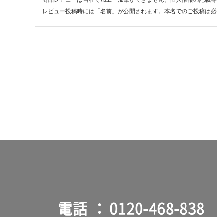
商品レビューは当社で加工・加筆ができません。個人情報の記載等
レビュー投稿時には「名前」が公開されます。本名でのご投稿は必
運賃表
H
運
賃
合
計
:
¥2
6
0/
本
電話
0120-468-838