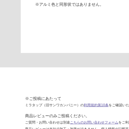
W
い
※アルミ色と同形状ではありません。
P
な
0
い
5
1
5
9
ア
ル
ミ
ジ
ョ
イ
ナ
ー
出
※ご投稿にあたって
隅
ミラタップ（旧サンワカンパニー）の
利用規約第10条
をご確認い
ブ
ラ
商品レビューのみご投稿ください。
ッ
ご質問・お問い合わせは別途
こちらのお問い合わせフォーム
をご利
ク