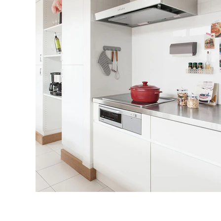
タイル
フローリ
ング
屋内床・
屋外床・
土足・遮
浴室床・