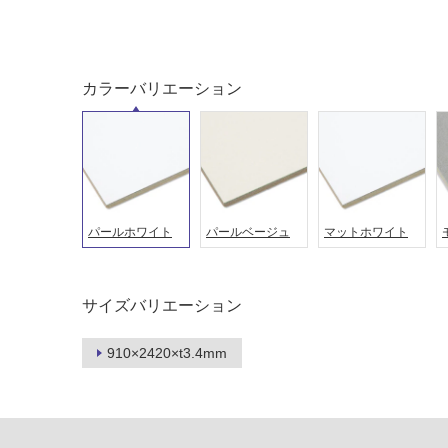
音・床暖
駐車場
対
非
応
常
カラーバリエーション
し
に
て
適
い
し
る
て
い
対
る
応
パールホワイト
パールベージュ
マットホワイト
し
適
て
し
い
て
る
サイズバリエーション
い
が
る
制
が
910×2420×t3.4mm
限
注
あ
意
り
が
の
必