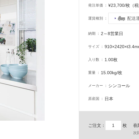
¥23,700/枚（
発注単価
配送
運賃種別
2～8営業日
納期
910×2420×t3.4
サイズ
1.00枚
入り数
15.00kg/枚
重量
シンコール
メーカー
日本
原産国
ご注文：
枚
在
次