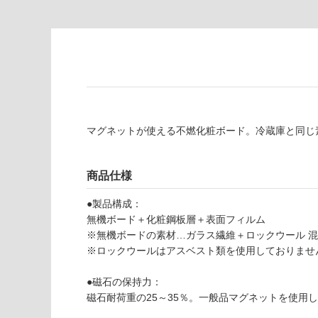
為
要
注
適
意
し
が
て
必
い
要
な
※
い
商
屋内壁・屋外
マグネットが使える不燃化粧ボード。冷蔵庫と同じ
品
壁・浴室壁
仕
様
使用可
商品仕様
欄
能
を
●製品構成：
ご
無機ボード＋化粧鋼板層＋表面フィルム
使用可
確
※無機ボードの素材…ガラス繊維＋ロックウール 
能
認
※ロックウールはアスベスト類を使用しておりませ
(寒冷地
く
以外)
だ
●磁石の保持力：
さ
使用不
磁石耐荷重の25～35％。一般品マグネットを使用
い
可