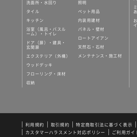
洗面所・水回り
照明
タイル
ペット用品
キッチン
内装用建材
浴室（風呂・バスル
パネル・壁材
ーム）・トイレ
ロートアイアン
ドア（扉）・建具・
天然石・石材
玄関扉
メンテナンス・施工材
エクステリア（外構）
ウッドデッキ
フローリング・床材
収納
利用規約
取引規約
特定商取引法に基づく表示
カスタマーハラスメント対応ポリシー
ご利用ガイ