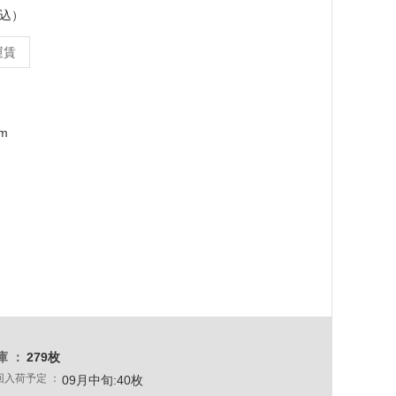
税込）
運賃
mm
庫
279枚
回入荷予定
09月中旬:40枚