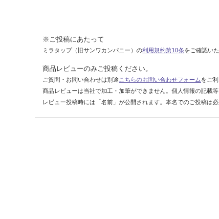
ト
（3
×
8）
※ご投稿にあたって
D3
ミラタップ（旧サンワカンパニー）の
利用規約第10条
をご確認い
38
商品レビューのみご投稿ください。
VQ
ご質問・お問い合わせは別途
こちらのお問い合わせフォーム
をご利
D1
商品レビューは当社で加工・加筆ができません。個人情報の記載等
レビュー投稿時には「名前」が公開されます。本名でのご投稿は必
運賃表
E
運
賃
合
計
:
¥1,
65
0/