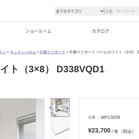
ショールーム
カタログ
チン
キッチンパネル
不燃マグボード
不燃マグボード パールホワイト（3×8） D3
（3×8） D338VQD1
WP13039
品番
¥23,700
/ 枚（税込）