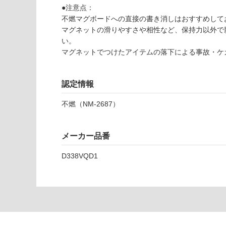
対
●注意点：
W
応
不燃マグボードへの直接の書き消しはおすすめして
P
し
マグネットの滑りやすさや相性など、保持力以外で
1
て
い。
3
い
マグネットでつけたアイテムの落下による事故・ケ
0
な
3
い
9
認定情報
不
燃
不燃（NM-2687）
マ
グ
ボ
メーカー品番
ー
ド
D338VQD1
パ
ー
ル
ホ
ワ
イ