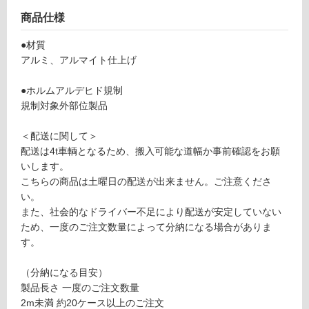
リ
商品仕様
ン
●材質
アルミ、アルマイト仕上げ
グ
●ホルムアルデヒド規制
規制対象外部位製品
土足・遮
音・床暖
W
＜配送に関して＞
P
対
配送は4t車輌となるため、搬入可能な道幅か事前確認をお願
1
応
いします。
3
し
こちらの商品は土曜日の配送が出来ません。ご注意くださ
1
て
い。
3
い
また、社会的なドライバー不足により配送が安定していない
9
る
ため、一度のご注文数量によって分納になる場合がありま
G
す。
対
R
応
A
（分納になる目安）
し
VI
製品長さ 一度のご注文数量
て
O
2m未満 約20ケース以上のご注文
い