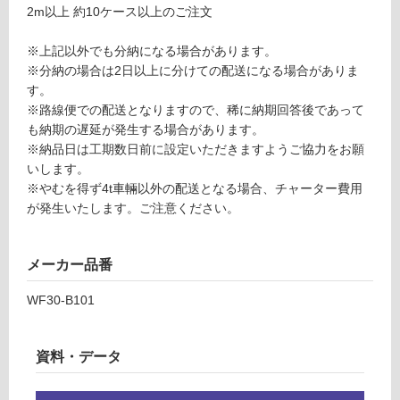
出
2m以上 約10ケース以上のご注文
る
隅
が
シ
※上記以外でも分納になる場合があります。
制
ル
※分納の場合は2日以上に分けての配送になる場合がありま
限
バ
す。
あ
ー
※路線便での配送となりますので、稀に納期回答後であって
り
も納期の遅延が発生する場合があります。
の
運賃表
※納品日は工期数日前に設定いただきますようご協力をお願
為
O
いします。
注
※やむを得ず4t車輛以外の配送となる場合、チャーター費用
意
が発生いたします。ご注意ください。
運
が
賃
必
合
要
メーカー品番
計
※
:
商
WF30-B101
¥1,
品
27
仕
0/
様
資料・データ
本
欄
を