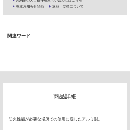
先納期の大口案件在庫問い合わせはこちら
能
在庫お知らせ登録
返品・交換について
(寒
冷
地
以
外)
使
用
不
可
フ
商品詳細
ロ
ー
防火性能が必要な場所での使用に適したアルミ製。