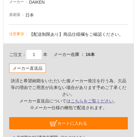
DAIKEN
メーカー
屋
日本
原産国
内
壁・
【配送制限あり】商品仕様欄をご確認ください。
注意事項
屋
外
ご注文：
本
メーカー在庫
16本
壁・
浴
メーカー直送品
室
壁
決済と希望納期をいただいた後メーカー発注を行う為、欠品
等の理由でご用意が出来ない場合があります予めご了承くだ
使
さい。
用
メーカー直送品については
こちらをご覧ください
。
可
※メーカー仕様の梱包で配送されます。
能
使
カートに入れる
用
可