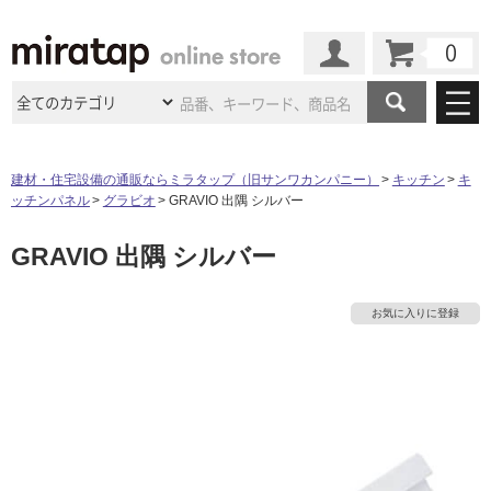
カート
マイページ
商品カテゴリ
建材・住宅設備の通販ならミラタップ（旧サンワカンパニー）
キッチン
キ
ッチンパネル
グラビオ
GRAVIO 出隅 シルバー
施工事例
洗面所・水回り
タイル
GRAVIO 出隅 シルバー
ショールーム
施工事例
法人案件納入事例
キッチン
浴室（風呂・
バスルー
ム）・
トイレ
ショールームの
ご案内
東京
ショールーム
お気に入りに登録
ミラタップ
のあるくらし
お客様訪問
インタビュー
ドア（扉）・
建具・玄関
サポート
タ
扉
エクステリア
（外構）
大阪
ショールーム
仙台
ショールーム
店舗・施設事例
その他サービス
ご利用ガイド
初めての方へ
イ
ウッドデッキ
フローリング・
床材
名古屋
ショールーム
京都
ショールーム
ミラタップと
創る家
工事会社紹介
Coziコンシ
よくある質問
お問い合わせ
ル
ASOLIE
ェルジュ
収納
インテリア・
家具
福岡
ショールーム
札幌スマート
ショールー