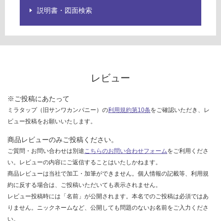
ご
説明書・図面検索
確
認
く
だ
さ
い
レビュー
対
応
※ご投稿にあたって
し
ミラタップ（旧サンワカンパニー）の
利用規約第10条
をご確認いただき、レ
て
ビュー投稿をお願いいたします。
い
商品レビューのみご投稿ください。
な
ご質問・お問い合わせは別途
こちらのお問い合わせフォーム
をご利用くださ
い
い。レビューの内容にご返信することはいたしかねます。
商品レビューは当社で加工・加筆ができません。個人情報の記載等、利用規
約に反する場合は、ご投稿いただいても表示されません。
レビュー投稿時には「名前」が公開されます。本名でのご投稿は必須ではあ
りません。ニックネームなど、公開しても問題のないお名前をご入力くださ
い。