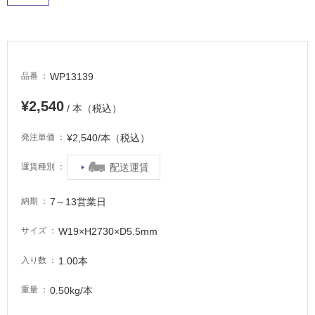
て
い
る
適
し
WP13139
品番
て
¥2,540
い
/ 本（税込）
る
が
¥2,540/本（税込）
発注単価
注
意
配送運賃
運賃種別
が
必
7～13営業日
納期
要
W19×H2730×D5.5mm
サイズ
適
し
1.00本
入り数
て
い
0.50kg/本
重量
な
い