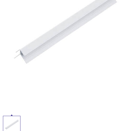
ム
修理お問い合わせ
クレーム公開
屋
自分らしい家づくり
最高のリノベ会社が
みつ
照明
ペット用品
横浜スマート
ショールー
SUVACO
かる
リノベりす
内
ム
ウェルビーみのお
HDC
説明書・図面検索
水まわり
3年保証
床・
BOX
内装用建材
パネル・壁材
屋
お役立ち情報
住まいの
スタイリング
外
ロートアイアン
天然石・石材
アイデア
床・
ミラタップ
チャンネル
浴
メンテナンス・
施工材
新商品
オンライン相談
室
床・
駐
車
場
非
常
に
適
し