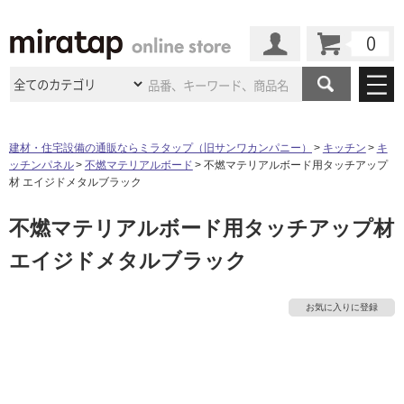
カート
マイページ
商品カテゴリ
建材・住宅設備の通販ならミラタップ（旧サンワカンパニー）
キッチン
キ
ッチンパネル
不燃マテリアルボード
不燃マテリアルボード用タッチアップ
施工事例
洗面所・水回り
タイル
材 エイジドメタルブラック
ショールーム
施工事例
法人案件納入事例
不燃マテリアルボード用タッチアップ材
キッチン
浴室（風呂・
バスルー
ム）・
トイレ
ショールームの
ご案内
東京
ショールーム
エイジドメタルブラック
ミラタップ
のあるくらし
お客様訪問
インタビュー
ドア（扉）・
建具・玄関
サポート
扉
エクステリア
（外構）
大阪
ショールーム
仙台
ショールーム
店舗・施設事例
お気に入りに登録
その他サービス
ご利用ガイド
初めての方へ
ウッドデッキ
フローリング・
床材
名古屋
ショールーム
京都
ショールーム
ミラタップと
創る家
工事会社紹介
Coziコンシ
よくある質問
お問い合わせ
ASOLIE
ェルジュ
収納
インテリア・
家具
福岡
ショールーム
札幌スマート
ショールー