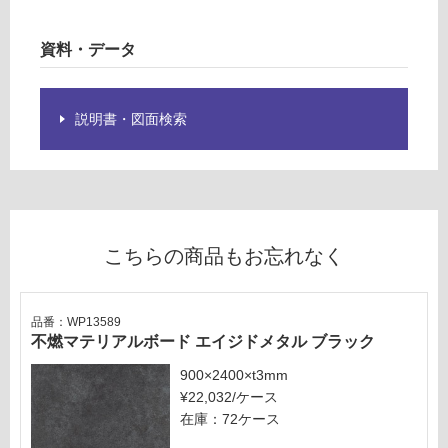
メ
注
タ
意
資料・データ
ル
が
ブ
必
ラ
要
ッ
説明書・図面検索
※
ク
商
品
運賃表
仕
G
様
欄
こちらの商品もお忘れなく
運
を
賃
ご
合
確
品番：WP13589
計
認
不燃マテリアルボード エイジドメタル ブラック
:
く
¥8
だ
900×2400×t3mm
9
さ
¥22,032/ケース
0/
い
在庫：72ケース
個