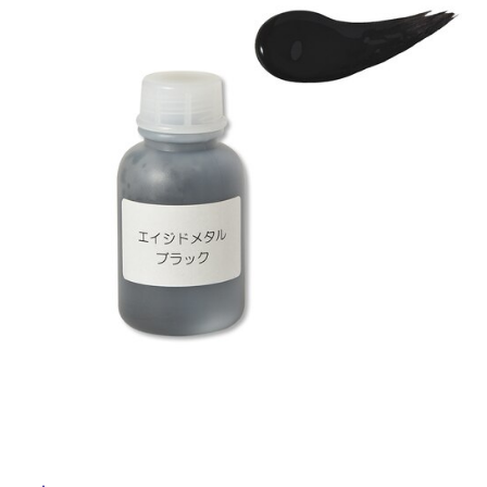
ム
修理お問い合わせ
クレーム公開
自分らしい家づくり
最高のリノベ会社が
みつ
照明
ペット用品
横浜スマート
ショールー
SUVACO
かる
リノベりす
ム
ウェルビーみのお
HDC
説明書・図面検索
水まわり
3年保証
BOX
内装用建材
パネル・壁材
お役立ち情報
住まいの
スタイリング
ロートアイアン
天然石・石材
タ
アイデア
ミラタップ
チャンネル
メンテナンス・
施工材
新商品
イ
オンライン相談
ル
屋
内
床・
屋
外
床・