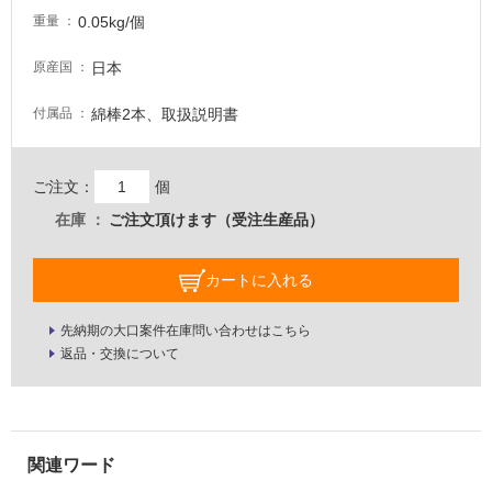
が
0.05kg/個
重量
注
意
日本
原産国
が
綿棒2本、取扱説明書
必
付属品
要
適
ご注文：
個
し
在庫
ご注文頂けます（受注生産品）
て
い
な
カートに入れる
い
先納期の大口案件在庫問い合わせはこちら
屋
返品・交換について
内
壁・
屋
外