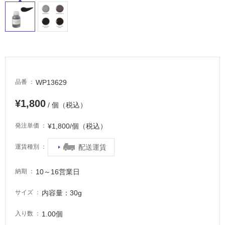
浴
室
床・
駐
車
場
WP13629
品番
非
常
¥1,800
/ 個（税込）
に
適
¥1,800/個（税込）
発注単価
し
て
配送運賃
運賃種別
い
る
10～16営業日
納期
適
し
内容量：30g
サイズ
て
い
1.00個
入り数
る