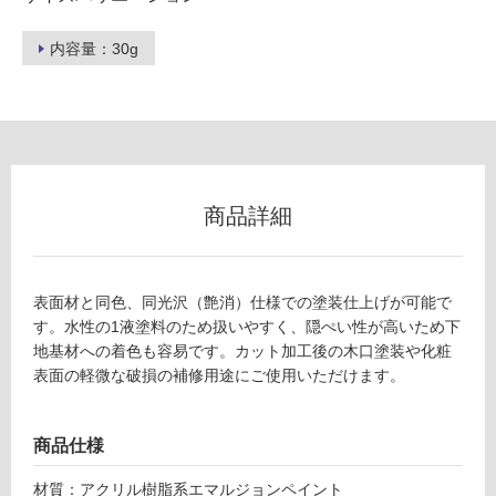
不
可
内容量：30g
フ
ロ
商品詳細
ー
W
表面材と同色、同光沢（艶消）仕様での塗装仕上げが可能で
リ
P
す。水性の1液塗料のため扱いやすく、隠ぺい性が高いため下
1
地基材への着色も容易です。カット加工後の木口塗装や化粧
ン
3
表面の軽微な破損の補修用途にご使用いただけます。
6
グ
2
9
商品仕様
不
土足・遮
燃
材質：アクリル樹脂系エマルジョンペイント