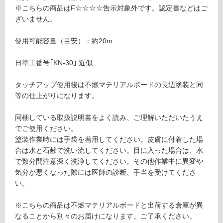
音・床暖
マ
※こちらの商品はF☆☆☆☆告示対象外です。認定書などはご
テ
ざいません。
対
リ
応
ア
使用可能容量（目安）：約20m
し
ル
て
ボ
日塗工番号｢KN-30｣ 近似
い
ー
る
ド
タッチアップ使用後は不燃マテリアルボードの長辺塗装と同
対
用
等の仕上がりになります。
応
タ
し
ッ
同梱している取扱説明書をよく読み、ご理解いただいたうえ
て
チ
でご使用ください。
い
ア
塗装作業時には手袋を着用してください。皮膚に付着した場
る
ッ
合は水と石鹸で洗い流してください。目に入った場合は、水
が
プ
で数分間注意深く洗浄してください。その他作業中に異変や
制
材
気分が悪くなった際には医師の診断、手当を受けてくださ
限
エ
い。
あ
イ
り
ジ
※こちらの商品は不燃マテリアルボードと出荷する倉庫が異
の
ド
なることから別々のお届けになります。ご了承ください。
為