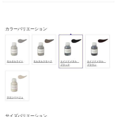
壁・
浴
室
壁
カラーバリエーション
使
用
可
能
使
用
モルタルライト
モルタルスモーク
エイジドメタル
エイジドメタル
ブラック
ブラウン
可
能
(寒
冷
地
以
サカンベージュ
外)
使
サイズバリエーション
用