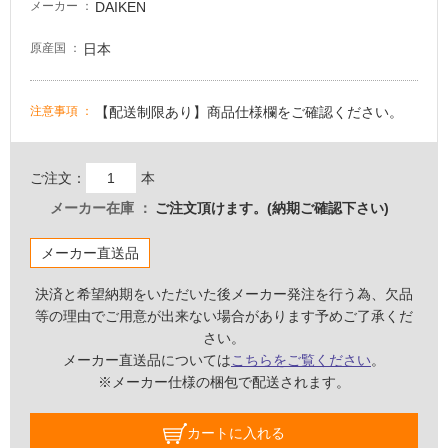
DAIKEN
メーカー
意
が
日本
原産国
必
要
【配送制限あり】商品仕様欄をご確認ください。
注意事項
適
し
て
ご注文：
本
い
な
メーカー在庫
ご注文頂けます。(納期ご確認下さい)
い
メーカー直送品
屋
決済と希望納期をいただいた後メーカー発注を行う為、欠品
内
等の理由でご用意が出来ない場合があります予めご了承くだ
壁・
さい。
屋
メーカー直送品については
こちらをご覧ください
。
外
※メーカー仕様の梱包で配送されます。
壁・
浴
カートに入れる