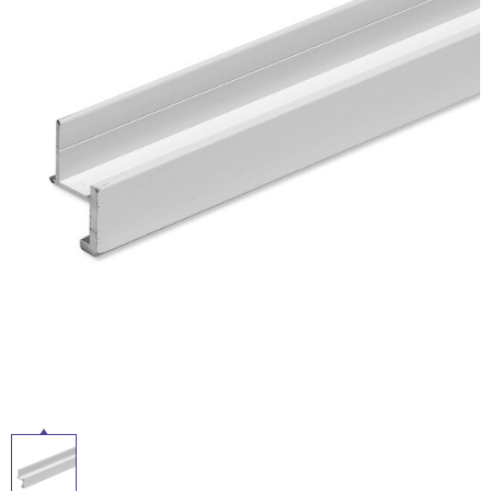
ム
修理お問い合わせ
クレーム公開
自分らしい家づくり
最高のリノベ会社が
みつ
照明
ペット用品
横浜スマート
ショールー
SUVACO
かる
リノベりす
ム
ウェルビーみのお
HDC
説明書・図面検索
水まわり
3年保証
BOX
内装用建材
パネル・壁材
タ
お役立ち情報
住まいの
スタイリング
ロートアイアン
天然石・石材
アイデア
イ
ミラタップ
チャンネル
メンテナンス・
施工材
新商品
ル
オンライン相談
屋
内
床・
屋
外
床・
浴
室