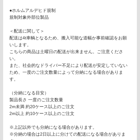
8
応
●ホルムアルデヒド規制
2
し
規制対象外部位製品
9
て
G
い
＜配送に関して＞
R
る
配送は4t車輌となるため、搬入可能な道幅か事前確認をお願
A
対
いします。
VI
応
こちらの商品は土曜日の配送が出来ません。ご注意くださ
O
し
い。
E
て
また、社会的なドライバー不足により配送が安定していない
D
い
ため、一度のご注文数量によって分納になる場合がありま
G
る
す。
E
が
出
制
（分納になる目安）
隅
限
製品長さ 一度のご注文数量
ホ
あ
2m未満 約20ケース以上のご注文
ワ
り
2m以上 約10ケース以上のご注文
イ
の
ト
為
※上記以外でも分納になる場合があります。
注
※分納の場合は2日以上に分けての配送になる場合がありま
運賃表
意