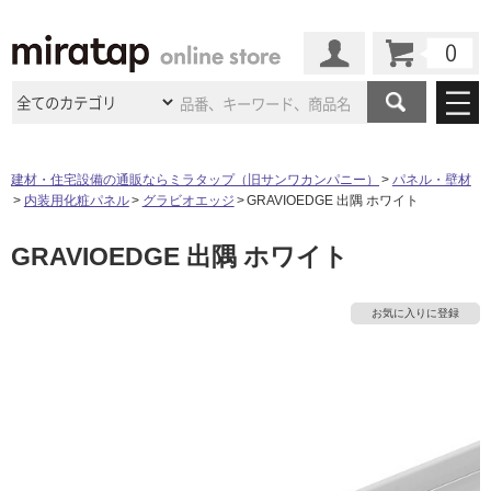
カート
マイページ
商品カテゴリ
建材・住宅設備の通販ならミラタップ（旧サンワカンパニー）
パネル・壁材
内装用化粧パネル
グラビオエッジ
GRAVIOEDGE 出隅 ホワイト
施工事例
洗面所・水回り
タイル
GRAVIOEDGE 出隅 ホワイト
ショールーム
施工事例
法人案件納入事例
キッチン
浴室（風呂・
バスルー
ム）・
トイレ
ショールームの
ご案内
東京
ショールーム
お気に入りに登録
ミラタップ
のあるくらし
お客様訪問
インタビュー
ドア（扉）・
建具・玄関
サポート
扉
エクステリア
（外構）
大阪
ショールーム
仙台
ショールーム
店舗・施設事例
その他サービス
ご利用ガイド
初めての方へ
ウッドデッキ
フローリング・
床材
名古屋
ショールーム
京都
ショールーム
ミラタップと
創る家
工事会社紹介
Coziコンシ
よくある質問
お問い合わせ
ASOLIE
ェルジュ
収納
インテリア・
家具
福岡
ショールーム
札幌スマート
ショールー