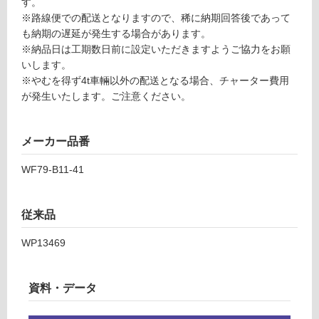
す。
O
が
※路線便での配送となりますので、稀に納期回答後であって
必
も納期の遅延が発生する場合があります。
運
要
※納品日は工期数日前に設定いただきますようご協力をお願
賃
※
いします。
合
商
※やむを得ず4t車輛以外の配送となる場合、チャーター費用
計
品
が発生いたします。ご注意ください。
:
仕
¥1,
様
27
欄
メーカー品番
0/
を
本
WF79-B11-41
ご
確
認
従来品
く
だ
WP13469
さ
い
対
資料・データ
応