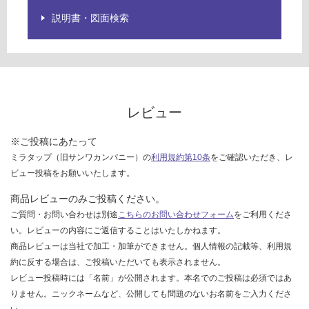
し
て
説明書・図面検索
い
な
い
レビュー
※ご投稿にあたって
ミラタップ（旧サンワカンパニー）の
利用規約第10条
をご確認いただき、レ
ビュー投稿をお願いいたします。
商品レビューのみご投稿ください。
ご質問・お問い合わせは別途
こちらのお問い合わせフォーム
をご利用くださ
い。レビューの内容にご返信することはいたしかねます。
商品レビューは当社で加工・加筆ができません。個人情報の記載等、利用規
約に反する場合は、ご投稿いただいても表示されません。
レビュー投稿時には「名前」が公開されます。本名でのご投稿は必須ではあ
りません。ニックネームなど、公開しても問題のないお名前をご入力くださ