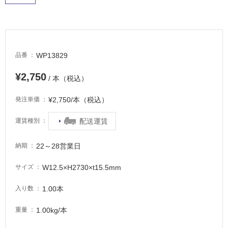
床・
駐
車
場
WP13829
品番
非
常
¥2,750
/ 本（税込）
に
適
¥2,750/本（税込）
発注単価
し
て
配送運賃
運賃種別
い
る
22～28営業日
納期
適
W12.5×H2730×t15.5mm
サイズ
し
て
1.00本
入り数
い
る
1.00kg/本
重量
が
注