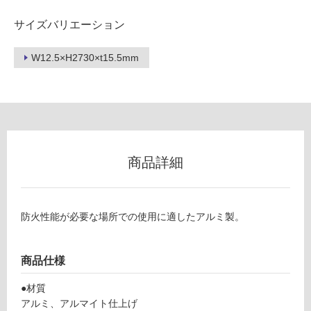
サイズバリエーション
フ
W12.5×H2730×t15.5mm
ロ
ー
リ
商品詳細
ン
防火性能が必要な場所での使用に適したアルミ製。
グ
W
商品仕様
土足・遮
P
音・床暖
●材質
1
アルミ、アルマイト仕上げ
3
対