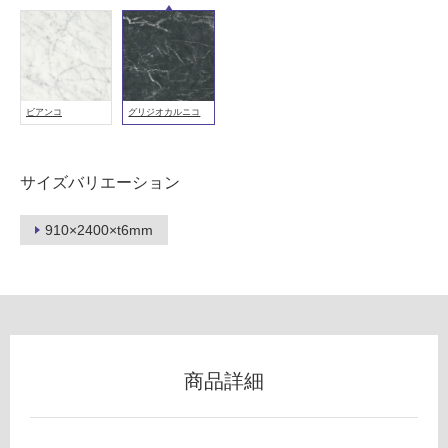
屋
内
壁・
屋
外
ビアンコ
グリジオカルニコ
壁・
浴
サイズバリエーション
室
壁
910×2400×t6mm
使
用
可
能
使
用
商品詳細
可
能
(寒