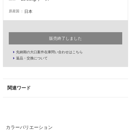
る
適
日本
原産国
し
て
い
る
販売終了しました
が
注
先納期の大口案件在庫問い合わせはこちら
意
返品・交換について
が
必
要
適
し
て
い
な
い
カラーバリエーション