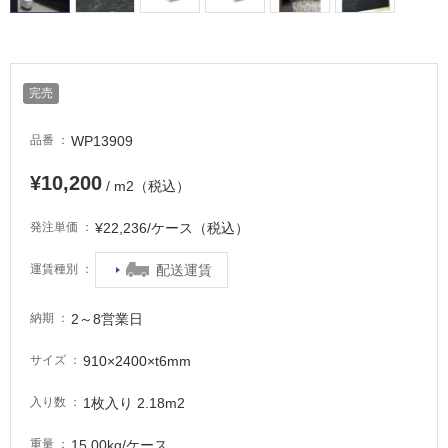
内
床・
屋
外
完売
床・
浴
WP13909
品番
室
¥10,200
床・
/ m2（税込）
駐
¥22,236/ケース（税込）
発注単価
車
場
配送運賃
運賃種別
非
2～8営業日
納期
常
に
910×2400×t6mm
サイズ
適
し
1枚入り 2.18m2
入り数
て
い
15.00kg/ケース
重量