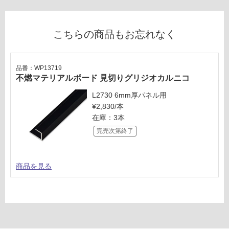
認
ス
く
だ
こちらの商品もお忘れなく
さ
い
対
品番：WP13719
不燃マテリアルボード 見切りグリジオカルニコ
応
し
L2730 6mm厚パネル用
て
¥2,830/本
い
在庫：3本
な
完売次第終了
い
商品を見る