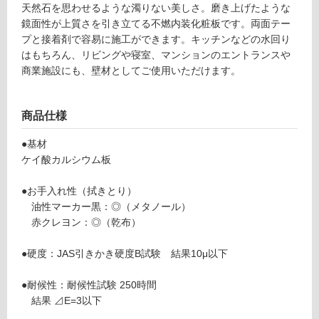
冷
天然石を思わせるような濁りない美しさ。磨き上げたような
地
鏡面性が上質さを引き立てる不燃内装化粧板です。両面テー
以
プと接着剤で容易に施工ができます。キッチンなどの水回り
外)
はもちろん、リビングや寝室、マンションのエントランスや
商業施設にも、壁材としてご使用いただけます。
使
用
不
商品仕様
可
●基材
ケイ酸カルシウム板
フ
●お手入れ性（拭きとり）
油性マーカー黒：◎（メタノール）
ロ
赤クレヨン：◎（乾布）
ー
●硬度：JAS引きかき硬度B試験 結果10μ以下
●耐候性：耐候性試験 250時間
リ
結果 ⊿E=3以下