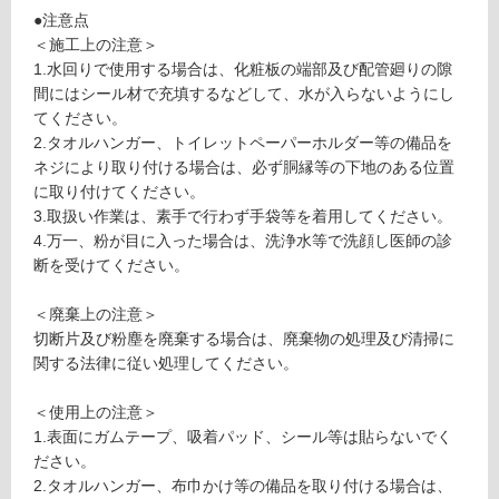
ン
●注意点
＜施工上の注意＞
W
グ
1.水回りで使用する場合は、化粧板の端部及び配管廻りの隙
P
間にはシール材で充填するなどして、水が入らないようにし
1
てください。
土足・遮
3
2.タオルハンガー、トイレットペーパーホルダー等の備品を
9
音・床暖
ネジにより取り付ける場合は、必ず胴縁等の下地のある位置
0
対
に取り付けてください。
9
応
3.取扱い作業は、素手で行わず手袋等を着用してください。
不
し
4.万一、粉が目に入った場合は、洗浄水等で洗顔し医師の診
燃
て
断を受けてください。
マ
い
テ
る
＜廃棄上の注意＞
リ
切断片及び粉塵を廃棄する場合は、廃棄物の処理及び清掃に
ア
対
関する法律に従い処理してください。
ル
応
ボ
し
＜使用上の注意＞
ー
て
1.表面にガムテープ、吸着パッド、シール等は貼らないでく
ド
い
ださい。
グ
る
2.タオルハンガー、布巾かけ等の備品を取り付ける場合は、
リ
が