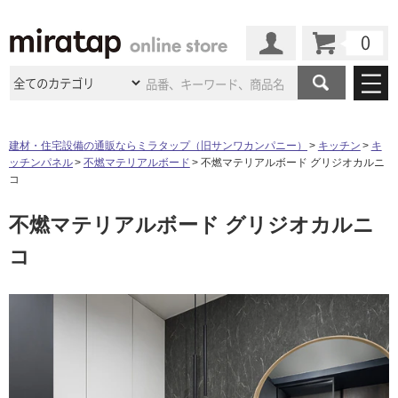
カート
マイページ
商品カテゴリ
建材・住宅設備の通販ならミラタップ（旧サンワカンパニー）
キッチン
キ
ッチンパネル
不燃マテリアルボード
不燃マテリアルボード グリジオカルニ
施工事例
洗面所・水回り
タイル
コ
ショールーム
施工事例
法人案件納入事例
不燃マテリアルボード グリジオカルニ
キッチン
浴室（風呂・
バスルー
ム）・
トイレ
ショールームの
ご案内
東京
ショールーム
コ
ミラタップ
のあるくらし
お客様訪問
インタビュー
ドア（扉）・
建具・玄関
サポート
扉
エクステリア
（外構）
大阪
ショールーム
仙台
ショールーム
店舗・施設事例
その他サービス
ご利用ガイド
初めての方へ
ウッドデッキ
フローリング・
床材
名古屋
ショールーム
京都
ショールーム
ミラタップと
創る家
工事会社紹介
Coziコンシ
よくある質問
お問い合わせ
ASOLIE
ェルジュ
収納
インテリア・
家具
福岡
ショールーム
札幌スマート
ショールー