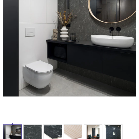
ム
修理お問い合わせ
クレーム公開
自分らしい家づくり
最高のリノベ会社が
みつ
照明
ペット用品
横浜スマート
ショールー
SUVACO
かる
リノベりす
ム
ウェルビーみのお
HDC
説明書・図面検索
水まわり
3年保証
BOX
内装用建材
パネル・壁材
お役立ち情報
住まいの
スタイリング
ロートアイアン
天然石・石材
アイデア
ミラタップ
チャンネル
メンテナンス・
施工材
新商品
オンライン相談
タ
イ
ル
屋