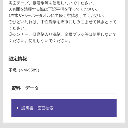
両面テープ、接着剤等を使用しないでください。
ジ
制
3.表面を清掃する際は下記事項を守ってください。
オ
限
1布巾やペーパータオルにて軽く空拭きしてください。
カ
あ
②ひどい汚れは、中性洗剤を布巾にしみこませて拭きとって
ル
り
ください。
ニ
の
③シンナー、研磨剤入り洗剤、金属ブラシ等は使用しないで
コ
為
ください。使用しないでください。
注
運賃表
意
E
が
認定情報
必
要
運
不燃（NM-9589）
※
賃
商
合
品
資料・データ
計
仕
:
様
¥1,
欄
65
説明書・図面検索
を
0/
ご
ケ
確
ー