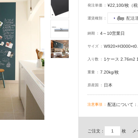
¥22,100/枚（
発注単価
配送
運賃種別
4～10営業日
納期
W920×H3000×t0
サイズ
1ケース 2.76m2 
入り数
7.20kg/枚
重量
日本
原産国
配送について：
注意事項
ご注文：
枚
メ