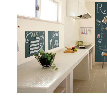
タイル
フローリ
ング
屋内床・
屋外床・
土足・遮
浴室床・
音・床暖
駐車場
対
非