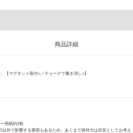
商品詳細
。【マグネット取付○／チョークで書き消し○】
ピー用紙約2枚
持力以外で影響する要因もあるため、あくまで保持力は目安としてお考え