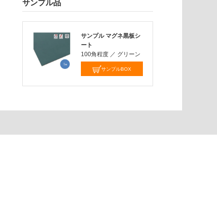
サンプル品
サンプル マグネ黒板シ
ート
100角程度
／
グリーン
サンプルBOX