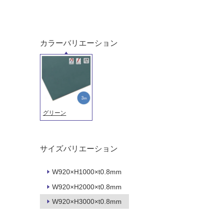
応
常
し
に
て
適
い
し
カラーバリエーション
る
て
い
対
る
応
し
適
て
し
い
て
グリーン
る
い
が
る
制
が
限
注
サイズバリエーション
あ
意
り
が
W920×H1000×t0.8mm
の
必
W920×H2000×t0.8mm
為
要
注
W920×H3000×t0.8mm
適
意
し