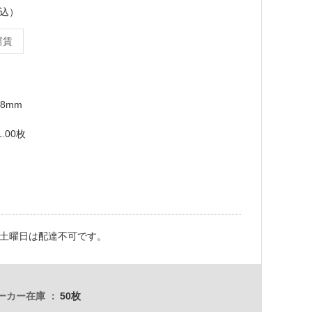
税込）
運賃
.8mm
1.00枚
土曜日は配達不可です。
ーカー在庫
50枚