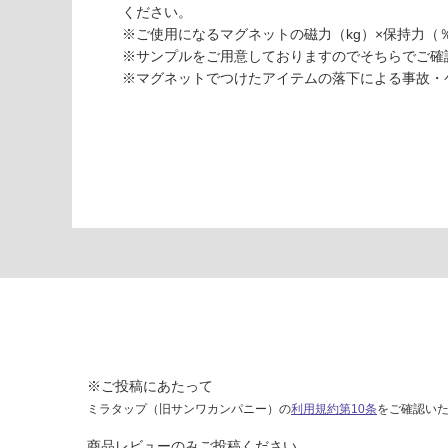
て
ください。
い
※ご使用になるマグネットの磁力（kg）×保持力（
W
な
※サンプルをご用意しておりますのでそちらでご確
P
い
※マグネットでつけたアイテムの落下による事故・
1
4
3
0
9
マ
グ
ネ
黒
板
シ
ー
ト
H
※ご投稿にあたって
3
ミラタップ（旧サンワカンパニー）の
利用規約第10条
をご確認い
0
0
商品レビューのみご投稿ください。