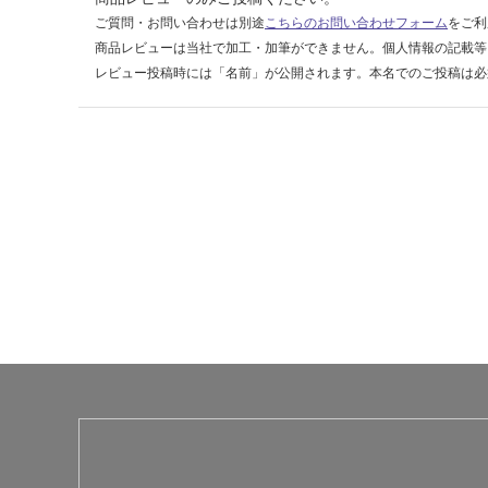
0
ご質問・お問い合わせは別途
こちらのお問い合わせフォーム
をご利
商品レビューは当社で加工・加筆ができません。個人情報の記載等
運賃表
レビュー投稿時には「名前」が公開されます。本名でのご投稿は必
D
運
賃
合
計
:
¥2,
58
0/
枚