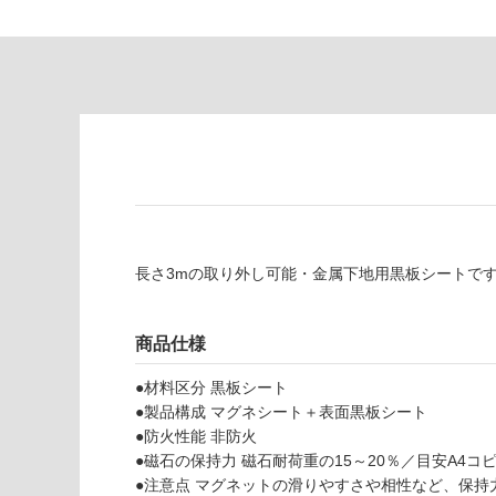
が
て
必
い
要
な
※
い
商
屋内壁・屋外
品
壁・浴室壁
仕
様
使用可
欄
能
を
ご
長さ3mの取り外し可能・金属下地用黒板シートです
使用可
確
能
認
(寒冷地
く
商品仕様
以外)
だ
さ
使用不
●材料区分 黒板シート
い
可
●製品構成 マグネシート＋表面黒板シート
対
●防火性能 非防火
応
●磁石の保持力 磁石耐荷重の15～20％／目安A4コ
し
●注意点 マグネットの滑りやすさや相性など、保