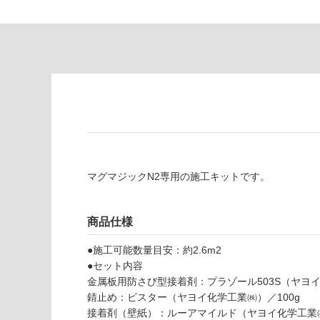
商
屋内壁・屋外
品
壁・浴室壁
仕
様
使用可
欄
能
を
ご
使用可
確
能
認
(寒冷地
く
以外)
だ
さ
マグマジックN2専用の施工キットです。
使用不
い
可
対
商品仕様
応
し
●施工可能数量目安：約2.6m2
W
て
●セット内容
P
い
金属板用防さび型接着剤：プラゾール503S（ヤヨイ
1
な
錆止め：ビスター（ヤヨイ化学工業㈱）／100g
4
い
接着剤（壁紙）：ルーアマイルド（ヤヨイ化学工業㈱