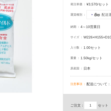
¥3,570/セッ
発注単価
配送
運賃種別
4～10営業日
納期
W226×H155×D1
サイズ
1.00セット
入り数
1.50kg/セット
重量
日本
原産国
配送について：
注意事項
ご注文：
セット