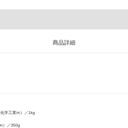
商品詳細
化学工業㈱）／1kg
）／350g