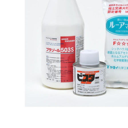
タイル
フローリ
ング
屋内床・
屋外床・
土足・遮
浴室床・
音・床暖
駐車場
対
非
応
常
し
に
て
適
い
し