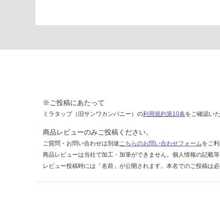
3
1
9
マ
グ
マ
ジ
ッ
ク
N
※ご投稿にあたって
2
ミラタップ（旧サンワカンパニー）の
利用規約第10条
をご確認い
用
施
商品レビューのみご投稿ください。
工
ご質問・お問い合わせは別途
こちらのお問い合わせフォーム
をご利
キ
商品レビューは当社で加工・加筆ができません。個人情報の記載等
ッ
レビュー投稿時には「名前」が公開されます。本名でのご投稿は必
ト
運賃表
S