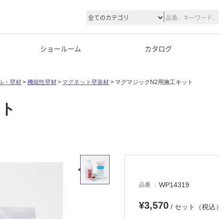
ショールーム
カタログ
ル・壁材
機能性壁材
マグネット壁装材
マグマジックN2用施工キット
ット
WP14319
品番
¥3,570
/ セット（税込