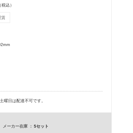
ト（税込）
運賃
02mm
土曜日は配達不可です。
メーカー在庫
5セット