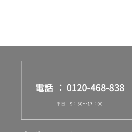
運
賃
合
計
:
¥2,
11
0/
セ
ッ
ト
電話
0120-468-838
平日 9：30～17：00