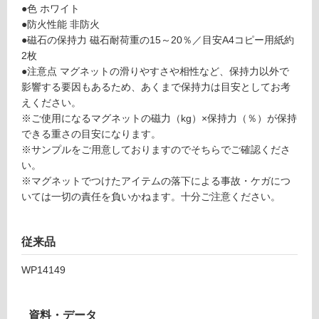
い
●色 ホワイト
グ
る
●防火性能 非防火
ネ
対
●磁石の保持力 磁石耐荷重の15～20％／目安A4コピー用紙約
ホ
応
2枚
ワ
し
●注意点 マグネットの滑りやすさや相性など、保持力以外で
イ
て
影響する要因もあるため、あくまで保持力は目安としてお考
ト
い
えください。
シ
る
※ご使用になるマグネットの磁力（kg）×保持力（％）が保持
ー
が
できる重さの目安になります。
ト
制
※サンプルをご用意しておりますのでそちらでご確認くださ
H
限
い。
3
あ
※マグネットでつけたアイテムの落下による事故・ケガにつ
0
り
いては一切の責任を負いかねます。十分ご注意ください。
0
の
0
為
従来品
注
運賃表
意
D
WP14149
が
必
運
要
資料・データ
賃