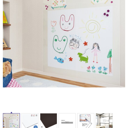
ム
タ
修理お問い合わせ
クレーム公開
自分らしい家づくり
最高のリノベ会社が
みつ
照明
ペット用品
横浜スマート
ショールー
SUVACO
かる
リノベりす
ム
ウェルビーみのお
HDC
イ
説明書・図面検索
水まわり
3年保証
BOX
内装用建材
パネル・壁材
ル
お役立ち情報
住まいの
スタイリング
ロートアイアン
天然石・石材
アイデア
屋
ミラタップ
チャンネル
メンテナンス・
施工材
新商品
内
オンライン相談
床・
屋
外
床・
浴
室
床・
駐
車