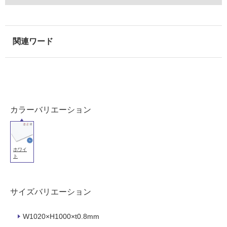
用
可
能
使
用
可
能
(寒
冷
カラーバリエーション
地
以
外)
使
ホワイ
ト
用
不
可
サイズバリエーション
W1020×H1000×t0.8mm