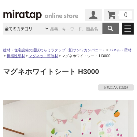
カート
マイページ
商品カテゴリ
建材・住宅設備の通販ならミラタップ（旧サンワカンパニー）
パネル・壁材
機能性壁材
マグネット壁装材
マグネホワイトシート H3000
施工事例
洗面所・水回り
タイル
マグネホワイトシート H3000
ショールーム
施工事例
法人案件納入事例
キッチン
浴室（風呂・
バスルー
ム）・
トイレ
ショールームの
ご案内
東京
ショールーム
お気に入りに登録
ミラタップ
のあるくらし
お客様訪問
インタビュー
ドア（扉）・
建具・玄関
サポート
扉
エクステリア
（外構）
大阪
ショールーム
仙台
ショールーム
店舗・施設事例
その他サービス
ご利用ガイド
初めての方へ
ウッドデッキ
フローリング・
床材
名古屋
ショールーム
京都
ショールーム
ミラタップと
創る家
工事会社紹介
Coziコンシ
よくある質問
お問い合わせ
ASOLIE
ェルジュ
収納
インテリア・
家具
福岡
ショールーム
札幌スマート
ショールー