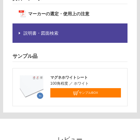
※
合
商
計
マーカーの選定・使用上の注意
品
:
仕
¥2,
様
説明書・図面検索
58
欄
0/
を
枚
ご
サンプル品
確
認
く
だ
マグネホワイトシート
さ
100角程度
／
ホワイト
い
サンプルBOX
対
応
し
て
い
な
レビュー