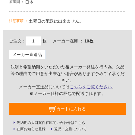
日本
原産国
適
し
土曜日の配送は出来ません。
注意事項
て
い
な
ご注文：
枚
メーカー在庫
10枚
い
メーカー直送品
屋
内
決済と希望納期をいただいた後メーカー発注を行う為、欠品
等の理由でご用意が出来ない場合があります予めご了承くだ
壁・
さい。
屋
メーカー直送品については
こちらをご覧ください
。
外
※メーカー仕様の梱包で配送されます。
壁・
浴
カートに入れる
室
壁
先納期の大口案件在庫問い合わせはこちら
在庫お知らせ登録
返品・交換について
使