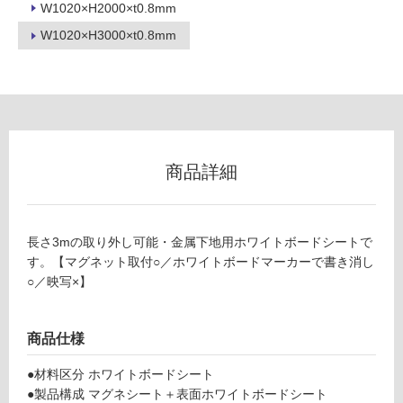
フ
W1020×H2000×t0.8mm
W1020×H3000×t0.8mm
ロ
ー
リ
商品詳細
ン
グ
長さ3mの取り外し可能・金属下地用ホワイトボードシートで
W
す。【マグネット取付○／ホワイトボードマーカーで書き消し
土足・遮
P
○／映写×】
音・床暖
1
4
対
商品仕様
4
応
1
し
●材料区分 ホワイトボードシート
9
て
●製品構成 マグネシート＋表面ホワイトボードシート
マ