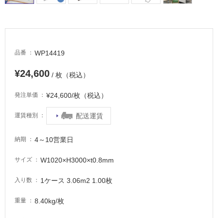
場
非
常
に
適
WP14419
品番
し
¥24,600
て
/ 枚（税込）
い
る
¥24,600/枚（税込）
発注単価
適
配送運賃
運賃種別
し
て
4～10営業日
納期
い
る
W1020×H3000×t0.8mm
サイズ
が
注
1ケース 3.06m2 1.00枚
入り数
意
が
8.40kg/枚
重量
必
要