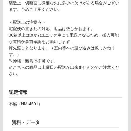
欄
運
製造上、切断面に微細な欠に多少の欠けがある場合がござい
を
賃
ます。予めご了承ください。
ご
合
確
計
＜配送上の注意点＞
認
:
宅配便の置き配の対応、返品は致しかねます。
く
¥2,
36箱以上は3tか7tユニック車にて配送となるため、搬入可能
だ
11
な道幅か事前確認をお願いします。
さ
0/
軒先渡しとなります。（室内等への運び込みは致しかねま
い
ケ
す。）
ー
対
※沖縄・離島は不可です。
ス
応
※こちらの商品は土曜日の配送が出来ませんのでご注意くだ
し
さい。
て
い
認定情報
な
い
不燃（NM-4601）
資料・データ