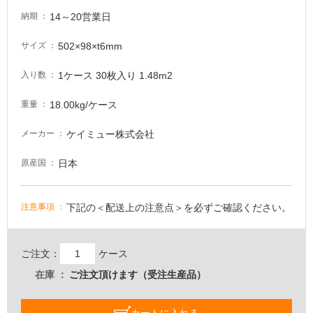
し
14～20営業日
納期
て
い
502×98×t6mm
サイズ
る
1ケース 30枚入り 1.48m2
入り数
適
し
18.00kg/ケース
重量
て
い
ケイミュー株式会社
メーカー
る
が
日本
原産国
注
意
が
下記の＜配送上の注意点＞を必ずご確認ください。
注意事項
必
要
ご注文：
ケース
適
し
在庫
ご注文頂けます（受注生産品）
て
い
カートに入れる