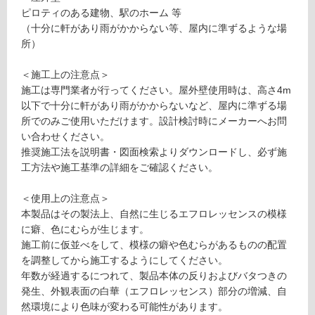
ヘ
て
ピロティのある建物、駅のホーム 等
リ
い
（十分に軒があり雨がかからない等、屋内に準ずるような場
ン
る
所）
ボ
が
ー
制
＜施工上の注意点＞
ン
限
施工は専門業者が行ってください。屋外壁使用時は、高さ4m
5
あ
以下で十分に軒があり雨がかからないなど、屋内に準ずる場
0
り
所でのみご使用いただけます。設計検討時にメーカーへお問
2
の
い合わせください。
×
為
推奨施工法を説明書・図面検索よりダウンロードし、必ず施
9
注
工方法や施工基準の詳細をご確認ください。
8
意
セ
が
＜使用上の注意点＞
メ
必
本製品はその製法上、自然に生じるエフロレッセンスの模様
ン
要
に癖、色にむらが生じます。
ト
※
施工前に仮並べをして、模様の癖や色むらがあるものの配置
商
を調整してから施工するようにしてください。
運賃表
品
年数が経過するにつれて、製品本体の反りおよびバタつきの
S
仕
発生、外観表面の白華（エフロレッセンス）部分の増減、自
様
然環境により色味が変わる可能性があります。