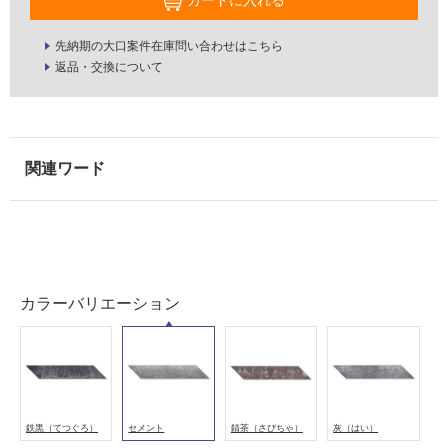
な
い
先納期の大口案件在庫問い合わせはこちら
返品・交換について
屋
内
壁・
屋
外
壁・
浴
室
壁
カラーバリエーション
使
用
可
能
使
鉄黒（てつぐろ）
セメント
錆茶（さびちゃ）
灰（はい）
用