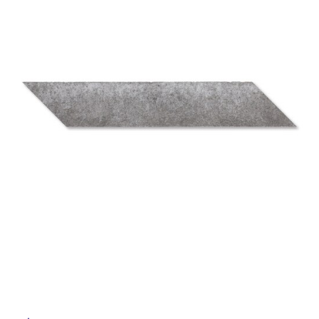
ム
修理お問い合わせ
クレーム公開
自分らしい家づくり
最高のリノベ会社が
みつ
照明
ペット用品
横浜スマート
ショールー
SUVACO
かる
リノベりす
ム
ウェルビーみのお
HDC
説明書・図面検索
水まわり
3年保証
BOX
内装用建材
パネル・壁材
お役立ち情報
住まいの
スタイリング
ロートアイアン
天然石・石材
アイデア
ミラタップ
チャンネル
メンテナンス・
施工材
新商品
オンライン相談
タ
イ