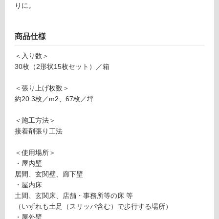
りに。
P
リ
1
6
商品仕様
1
ン
6
＜入り数＞
9
グ
30枚（2形状15枚セット）／箱
S
O
＜張り上げ枚数＞
土足・遮
LI
約20.3枚／m2、67枚／坪
D
音・床暖
O
＜施工方法＞
対
ty
接着剤張り工法
応
p
し
e
＜使用場所＞
て
M
・屋内壁
い
_
居間、玄関壁、廊下壁
る
F
・屋内床
L
対
土間、玄関床、店舗・事務所等の床 等
A
応
（いずれも土足（スリッパ含む）で歩行する場所）
T
し
・屋外壁