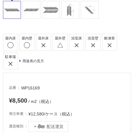
ル
屋
内
床・
屋内床
屋内壁
屋外床
屋外壁
浴室床
浴室壁
耐凍害
屋
外
床・
駐車場
用途表の見方
浴
室
床・
駐
WP16169
品番
車
¥8,500
/ m2（税込）
場
非
¥12,580/ケース（税込）
発注単価
常
に
配送運賃
運賃種別
適