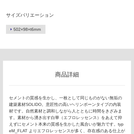
可
能
サイズバリエーション
(寒
冷
502×98×t6mm
地
以
外)
使
用
不
商品詳細
可
セメントの質感を生かし、一枚として同じものがない無垢の
フ
建築素材SOLIDO。意匠性の高いヘリンボーンタイプの内装
材です。自然素材と調和しながら人とともに時間をきざみま
ロ
す。素材から湧き出す白華（エフロレッセンス）をあえて抑
えずにセメント本来の質感を生かした風合いが魅力です。typ
ー
eM_FLAT よりエフロレッセンスが多く、存在感のある仕上が
W