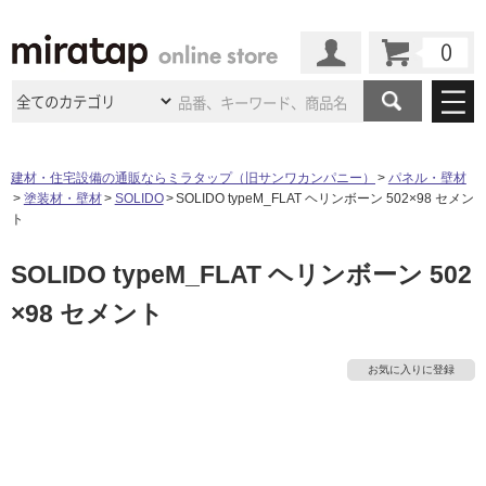
カート
マイページ
商品カテゴリ
建材・住宅設備の通販ならミラタップ（旧サンワカンパニー）
パネル・壁材
塗装材・壁材
SOLIDO
SOLIDO typeM_FLAT ヘリンボーン 502×98 セメン
施工事例
洗面所・水回り
タイル
ト
ショールーム
施工事例
法人案件納入事例
SOLIDO typeM_FLAT ヘリンボーン 502
キッチン
浴室（風呂・
バスルー
ム）・
トイレ
ショールームの
ご案内
東京
ショールーム
×98 セメント
ミラタップ
のあるくらし
お客様訪問
インタビュー
ドア（扉）・
建具・玄関
サポート
扉
エクステリア
（外構）
大阪
ショールーム
仙台
ショールーム
店舗・施設事例
お気に入りに登録
その他サービス
ご利用ガイド
初めての方へ
ウッドデッキ
フローリング・
床材
名古屋
ショールーム
京都
ショールーム
ミラタップと
創る家
工事会社紹介
Coziコンシ
よくある質問
お問い合わせ
ASOLIE
ェルジュ
収納
インテリア・
家具
福岡
ショールーム
札幌スマート
ショールー