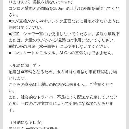
りませんが、美観を損ないますので
て
GR
コンロと壁面との間隔を150mm以上設け表面を保護してくだ
い
AVI
さい。
る
O
■水が直接かかりやすいシンク正面などに目地が来ないように
石
対
割付けてください。
目・
応
■浴室・シャワー室には使用しないでください。多湿な環境下
抽象
し
または、大量の水がかかる場所には使用しないでください。
柄
て
■壁以外の用途（水平面等）には使用しないでください。
WF
い
■コンクリートやモルタル、ALCへの直張りはできません。
G3L
る
A17
が
＜配送に関して＞
-22
制
配送は4t車輌となるため、搬入可能な道幅か事前確認をお願
（3
限
いします。
×
あ
こちらの商品は土曜日の配送が出来ません。ご注意くださ
8）
り
い。
の
また、社会的なドライバー不足により配送が安定していない
運賃表
為
ため、一度のご注文数量によって分納になる場合がありま
Z
注
す。
意
が
運
（分納になる目安）
必
賃
製品長さ 一度のご注文数量