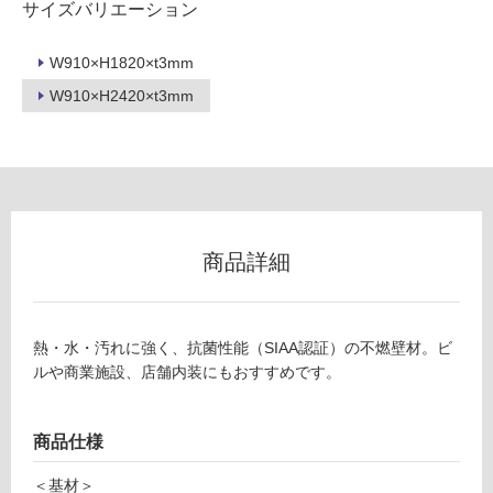
サイズバリエーション
使
用
W910×H1820×t3mm
可
能
W910×H2420×t3mm
使
用
可
能
(寒
冷
商品詳細
地
以
外)
熱・水・汚れに強く、抗菌性能（SIAA認証）の不燃壁材。ビ
使
ルや商業施設、店舗内装にもおすすめです。
用
不
可
商品仕様
＜基材＞