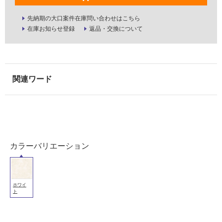
必
要
先納期の大口案件在庫問い合わせはこちら
在庫お知らせ登録
返品・交換について
適
し
て
い
な
い
屋
内
壁・
カラーバリエーション
屋
外
壁・
ホワイ
浴
ト
室
壁