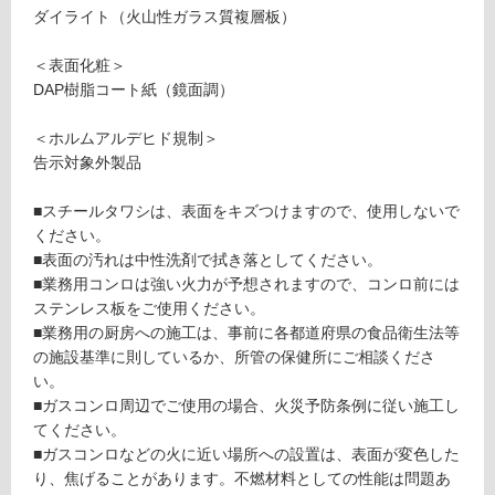
ダイライト（火山性ガラス質複層板）
フ
＜表面化粧＞
ロ
DAP樹脂コート紙（鏡面調）
＜ホルムアルデヒド規制＞
ー
告示対象外製品
リ
■スチールタワシは、表面をキズつけますので、使用しないで
ください。
ン
■表面の汚れは中性洗剤で拭き落としてください。
■業務用コンロは強い火力が予想されますので、コンロ前には
グ
ステンレス板をご使用ください。
■業務用の厨房への施工は、事前に各都道府県の食品衛生法等
W
の施設基準に則しているか、所管の保健所にご相談くださ
土足・遮
P
い。
1
音・床暖
■ガスコンロ周辺でご使用の場合、火災予防条例に従い施工し
7
てください。
対
0
■ガスコンロなどの火に近い場所への設置は、表面が変色した
応
5
り、焦げることがあります。不燃材料としての性能は問題あ
し
9