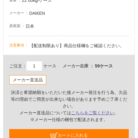
22.00kg/ケース
重量
車
場
DAIKEN
メーカー
非
日本
原産国
常
に
適
【配送制限あり】商品仕様欄をご確認ください。
注意事項
し
て
い
ご注文：
ケース
メーカー在庫
59ケース
る
適
メーカー直送品
し
決済と希望納期をいただいた後メーカー発注を行う為、欠品
て
等の理由でご用意が出来ない場合があります予めご了承くだ
い
さい。
る
メーカー直送品については
こちらをご覧ください
。
が
※メーカー仕様の梱包で配送されます。
注
意
が
カートに入れる