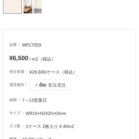
タ
イ
ル
WP17059
品番
¥6,500
/ m2（税込）
屋
内
¥28,600/ケース（税込）
発注単価
床・
配送運賃
屋
運賃種別
外
7～13営業日
納期
床・
浴
W910×H2420×t3mm
サイズ
室
床・
1ケース 2枚入り 4.40m2
入り数
駐