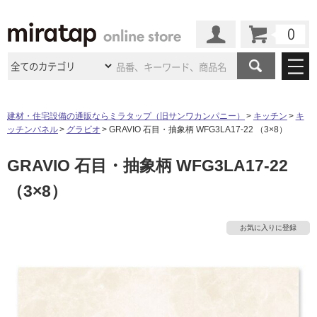
カート
マイページ
商品カテゴリ
建材・住宅設備の通販ならミラタップ（旧サンワカンパニー）
キッチン
キ
ッチンパネル
グラビオ
GRAVIO 石目・抽象柄 WFG3LA17-22 （3×8）
施工事例
洗面所・水回り
タイル
GRAVIO 石目・抽象柄 WFG3LA17-22
ショールーム
施工事例
法人案件納入事例
キッチン
浴室（風呂・
バスルー
（3×8）
ム）・
トイレ
ショールームの
ご案内
東京
ショールーム
ミラタップ
のあるくらし
お客様訪問
インタビュー
ドア（扉）・
建具・玄関
サポート
扉
エクステリア
（外構）
お気に入りに登録
大阪
ショールーム
仙台
ショールーム
店舗・施設事例
その他サービス
ご利用ガイド
初めての方へ
ウッドデッキ
フローリング・
床材
名古屋
ショールーム
京都
ショールーム
ミラタップと
創る家
工事会社紹介
Coziコンシ
よくある質問
お問い合わせ
ASOLIE
ェルジュ
収納
インテリア・
家具
福岡
ショールーム
札幌スマート
ショールー