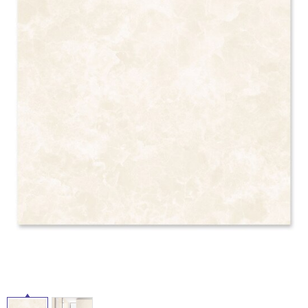
ム
修理お問い合わせ
クレーム公開
自分らしい家づくり
最高のリノベ会社が
みつ
照明
ペット用品
横浜スマート
ショールー
SUVACO
かる
リノベりす
ム
ウェルビーみのお
HDC
説明書・図面検索
水まわり
3年保証
BOX
内装用建材
パネル・壁材
お役立ち情報
住まいの
スタイリング
ロートアイアン
天然石・石材
アイデア
ミラタップ
チャンネル
メンテナンス・
施工材
新商品
オンライン相談