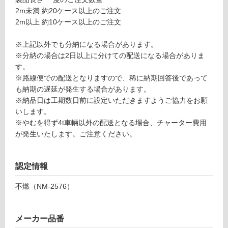
要
合
2m未満 約20ケース以上のご注文
※
計
2m以上 約10ケース以上のご注文
商
:
品
¥1,
※上記以外でも分納になる場合があります。
仕
88
※分納の場合は2日以上に分けての配送になる場合がありま
様
0/
す。
欄
ケ
※路線便での配送となりますので、稀に納期回答後であって
を
ー
も納期の遅延が発生する場合があります。
ご
ス
※納品日は工期数日前に設定いただきますようご協力をお願
確
いします。
認
※やむを得ず4t車輛以外の配送となる場合、チャーター費用
く
が発生いたします。ご注意ください。
だ
さ
い
認定情報
対
不燃（NM-2576）
応
し
て
メーカー品番
い