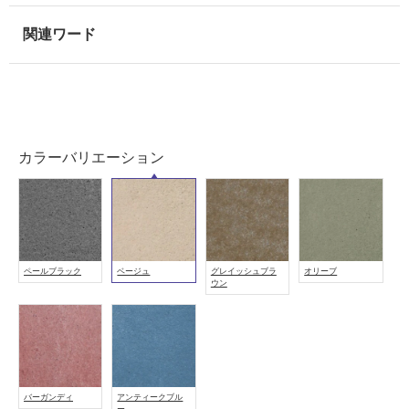
意
が
必
要
適
し
て
い
カラーバリエーション
な
い
屋
内
ペールブラック
ベージュ
グレイッシュブラ
オリーブ
壁・
ウン
屋
外
壁・
浴
バーガンディ
アンティークブル
室