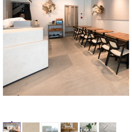
ム
修理お問い合わせ
クレーム公開
自分らしい家づくり
最高のリノベ会社が
みつ
照明
ペット用品
横浜スマート
ショールー
SUVACO
かる
リノベりす
ム
ウェルビーみのお
HDC
説明書・図面検索
水まわり
3年保証
BOX
内装用建材
パネル・壁材
お役立ち情報
住まいの
スタイリング
ロートアイアン
天然石・石材
アイデア
ミラタップ
チャンネル
メンテナンス・
施工材
新商品
オンライン相談