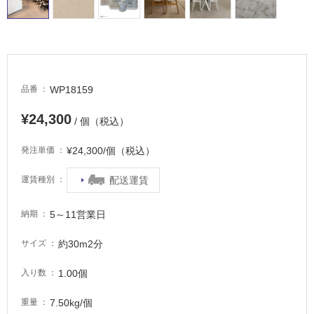
タ
WP18159
品番
イ
¥24,300
/ 個（税込）
ル
¥24,300/個（税込）
発注単価
屋
配送運賃
運賃種別
内
床・
5～11営業日
納期
屋
外
約30m2分
サイズ
床・
1.00個
浴
入り数
室
7.50kg/個
重量
床・