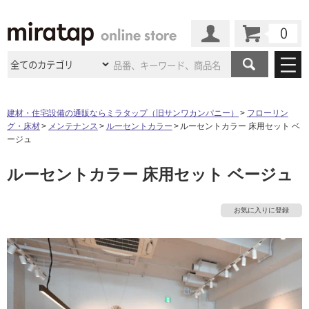
カート
マイページ
商品カテゴリ
建材・住宅設備の通販ならミラタップ（旧サンワカンパニー）
フローリン
グ・床材
メンテナンス
ルーセントカラー
ルーセントカラー 床用セット ベ
施工事例
洗面所・水回り
タイル
ージュ
ショールーム
施工事例
法人案件納入事例
ルーセントカラー 床用セット ベージュ
キッチン
浴室（風呂・
バスルー
ム）・
トイレ
ショールームの
ご案内
東京
ショールーム
ミラタップ
のあるくらし
お客様訪問
インタビュー
ドア（扉）・
建具・玄関
お気に入りに登録
サポート
扉
エクステリア
（外構）
大阪
ショールーム
仙台
ショールーム
店舗・施設事例
その他サービス
ご利用ガイド
初めての方へ
ウッドデッキ
フローリング・
床材
名古屋
ショールーム
京都
ショールーム
ミラタップと
創る家
工事会社紹介
Coziコンシ
よくある質問
お問い合わせ
ASOLIE
ェルジュ
収納
インテリア・
家具
福岡
ショールーム
札幌スマート
ショールー