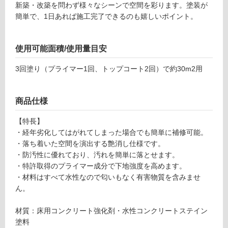
新築・改築を問わず様々なシーンで空間を彩ります。塗装が
簡単で、1日あれば施工完了できるのも嬉しいポイント。
フ
使用可能面積/使用量目安
ロ
3回塗り（プライマー1回、トップコート2回）で約30m2用
ー
商品仕様
リ
【特長】
・経年劣化してはがれてしまった場合でも簡単に補修可能。
ン
・落ち着いた空間を演出する艶消し仕様です。
・防汚性に優れており、汚れを簡単に落とせます。
グ
・特許取得のプライマー成分で下地強度を高めます。
W
・材料はすべて水性なので匂いもなく有害物質を含みませ
P
土足・遮
ん。
1
音・床暖
8
材質：床用コンクリート強化剤・水性コンクリートステイン
1
対
塗料
5