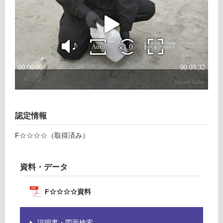
が
E
必
要
運
※
賃
商
合
品
計
仕
:
様
¥1,
欄
65
を
0/
ご
認定情報
個
確
認
F☆☆☆☆（取得済み）
く
だ
資料・データ
さ
い
F☆☆☆☆資料
対
応
し
説明書・図面検索