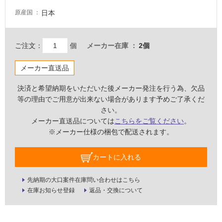
駐
日本
原産国
車
場
ご注文：
個
メーカー在庫
2個
非
常
メーカー直送品
に
適
決済と希望納期をいただいた後メーカー発注を行う為、欠品
し
等の理由でご用意が出来ない場合があります予めご了承くだ
て
さい。
い
メーカー直送品については
こちらをご覧ください
。
る
※メーカー仕様の梱包で配送されます。
適
し
カートに入れる
て
い
先納期の大口案件在庫問い合わせはこちら
る
在庫お知らせ登録
返品・交換について
が
注