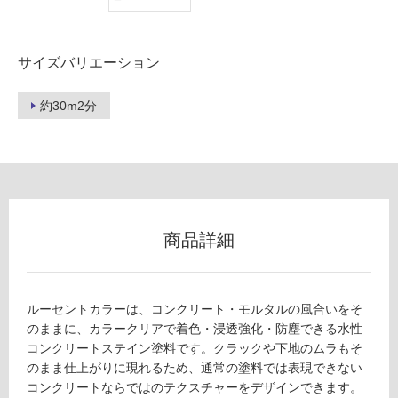
ー
壁
使
サイズバリエーション
用
可
約30m2分
能
使
用
可
能
(寒
冷
商品詳細
地
以
外)
ルーセントカラーは、コンクリート・モルタルの風合いをそ
使
のままに、カラークリアで着色・浸透強化・防塵できる水性
用
コンクリートステイン塗料です。クラックや下地のムラもそ
不
のまま仕上がりに現れるため、通常の塗料では表現できない
可
コンクリートならではのテクスチャーをデザインできます。