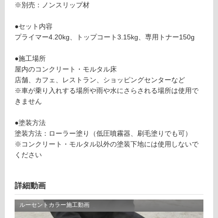
応
※別売：ノンスリップ材
9
し
ル
て
●セット内容
ー
い
プライマー4.20kg、トップコート3.15kg、専用トナー150g
セ
る
ン
●施工場所
対
ト
屋内のコンクリート・モルタル床
応
カ
店舗、カフェ、レストラン、ショッピングセンターなど
し
ラ
※車が乗り入れする場所や雨や水にさらされる場所は使用で
て
ー
きません
い
床
る
用
●塗装方法
が
セ
塗装方法：ローラー塗り（低圧噴霧器、刷毛塗りでも可）
制
ッ
※コンクリート・モルタル以外の塗装下地には使用しないで
限
ト
ください
あ
ベ
り
ー
の
ジ
詳細動画
為
ュ
注
意
運賃表