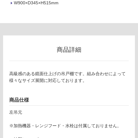
W900×D345×H515mm
リ
ン
グ
Y
商品詳細
J
0
土足・遮
1
音・床暖
1
高級感のある鏡面仕上げの吊戸棚です。組み合わせによって
3
対
様々なサイズ展開に対応しております。
8
応
ク
し
ド
商品仕様
て
ハ
い
左吊元
ー
る
ン
対
※加熱機器・レンジフード・水栓は付属しておりません。
吊
応
戸
し