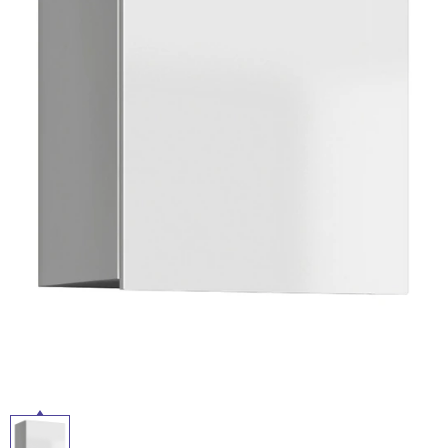
ム
ル
修理お問い合わせ
クレーム公開
自分らしい家づくり
最高のリノベ会社が
みつ
照明
ペット用品
横浜スマート
ショールー
SUVACO
かる
リノベりす
ム
ウェルビーみのお
HDC
屋
説明書・図面検索
水まわり
3年保証
BOX
内装用建材
パネル・壁材
内
床・
お役立ち情報
住まいの
スタイリング
ロートアイアン
天然石・石材
アイデア
屋
外
ミラタップ
チャンネル
メンテナンス・
施工材
新商品
オンライン相談
床・
浴
室
床・
駐
車
場
非
常
に