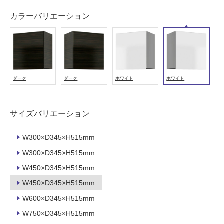
用
可
カラーバリエーション
能
(寒
冷
地
以
ダーク
ダーク
ホワイト
ホワイト
外)
使
用
サイズバリエーション
不
可
W300×D345×H515mm
W300×D345×H515mm
W450×D345×H515mm
フ
W450×D345×H515mm
ロ
W600×D345×H515mm
W750×D345×H515mm
ー