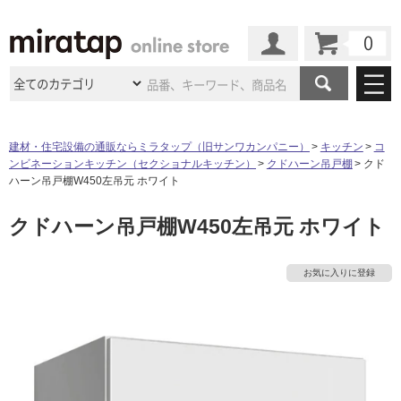
カート
マイページ
商品カテゴリ
建材・住宅設備の通販ならミラタップ（旧サンワカンパニー）
キッチン
コ
ンビネーションキッチン（セクショナルキッチン）
クドハーン吊戸棚
クド
施工事例
洗面所・水回り
タイル
ハーン吊戸棚W450左吊元 ホワイト
ショールーム
施工事例
法人案件納入事例
クドハーン吊戸棚W450左吊元 ホワイト
キッチン
浴室（風呂・
バスルー
ム）・
トイレ
ショールームの
ご案内
東京
ショールーム
ミラタップ
のあるくらし
お客様訪問
インタビュー
ドア（扉）・
建具・玄関
お気に入りに登録
サポート
扉
エクステリア
（外構）
大阪
ショールーム
仙台
ショールーム
店舗・施設事例
その他サービス
タ
ご利用ガイド
初めての方へ
ウッドデッキ
フローリング・
床材
名古屋
ショールーム
京都
ショールーム
ミラタップと
創る家
工事会社紹介
Coziコンシ
イ
よくある質問
お問い合わせ
ASOLIE
ェルジュ
収納
インテリア・
家具
福岡
ショールーム
札幌スマート
ショールー