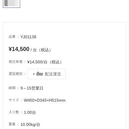
適
し
て
い
る
適
YJ01138
品番
し
¥14,500
て
/ 台（税込）
い
る
¥14,500/台（税込）
発注単価
が
配送運賃
運賃種別
注
意
が
9～15営業日
納期
必
要
W450×D345×H515mm
サイズ
適
1.00台
入り数
し
て
10.00kg/台
重量
い