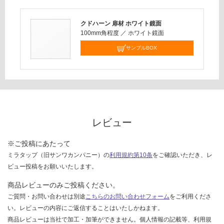
:
欄
¥2,
を
クドハーン 扉材 ホワイト鏡面
58
ご
100mm角程度
／
ホワイト鏡面
0/
確
台
サンプルBOX
認
く
だ
さ
い
対
レビュー
応
し
て
※ご投稿にあたって
い
ミラタップ（旧サンワカンパニー）の
利用規約第10条
をご確認いただき、レ
な
ビュー投稿をお願いいたします。
い
商品レビューのみご投稿ください。
ご質問・お問い合わせは別途
こちらのお問い合わせフォーム
をご利用くださ
い。レビューの内容にご返信することはいたしかねます。
商品レビューは当社で加工・加筆ができません。個人情報の記載等、利用規