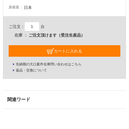
な
日本
原産国
い
屋
ご注文：
台
内
在庫
ご注文頂けます（受注生産品）
壁・
屋
カートに入れる
外
壁・
先納期の大口案件在庫問い合わせはこちら
返品・交換について
浴
室
壁
使
用
可
能
使