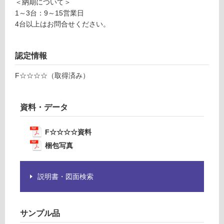
＜納期について＞
棚
て
1～3台：9～15営業日
W
い
4台以上はお問合せください。
4
る
5
が
0
制
認定情報
左
限
吊
F☆☆☆☆（取得済み）
あ
元
り
ホ
の
ワ
資料・データ
為
イ
注
ト
意
F☆☆☆☆資料
が
梱包写真
運賃表
必
D
要
※
説明書・図面検索
運
商
賃
品
合
仕
サンプル品
計
様