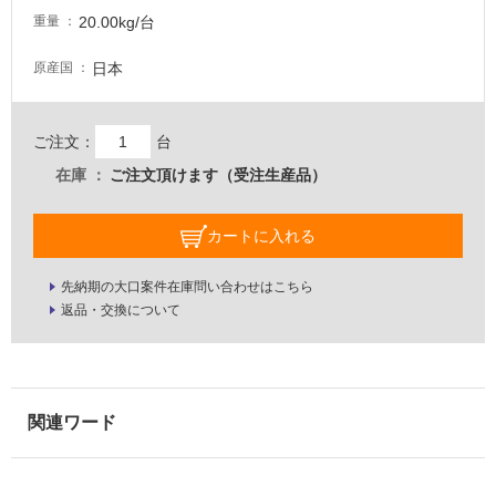
な
20.00kg/台
重量
い
日本
原産国
屋
内
ご注文：
台
壁・
屋
在庫
ご注文頂けます（受注生産品）
外
壁・
カートに入れる
浴
室
先納期の大口案件在庫問い合わせはこちら
返品・交換について
壁
使
用
可
能
使
用