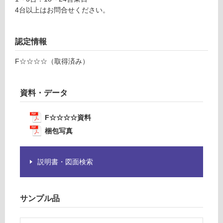
き
て
4台以上はお問合せください。
扉
い
W
る
3
が
認定情報
0
制
0
限
F☆☆☆☆（取得済み）
右
あ
吊
り
元
の
資料・データ
ホ
為
ワ
注
F☆☆☆☆資料
イ
意
梱包写真
ト
が
必
運賃表
要
説明書・図面検索
C
※
商
品
運
サンプル品
仕
賃
様
合
欄