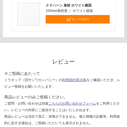
計
クドハーン 扉材 ホワイト鏡面
を
:
100mm角程度
／
ホワイト鏡面
ご
¥6,
確
33
サンプルBOX
認
0/
く
台
だ
さ
い
対
レビュー
応
し
※ご投稿にあたって
て
ミラタップ（旧サンワカンパニー）の
利用規約第10条
をご確認いただき、レ
い
ビュー投稿をお願いいたします。
な
い
商品レビューのみご投稿ください。
ご質問・お問い合わせは別途
こちらのお問い合わせフォーム
をご利用くださ
い。レビューの内容にご返信することはいたしかねます。
商品レビューは当社で加工・加筆ができません。個人情報の記載等、利用規
約に反する場合は、ご投稿いただいても表示されません。