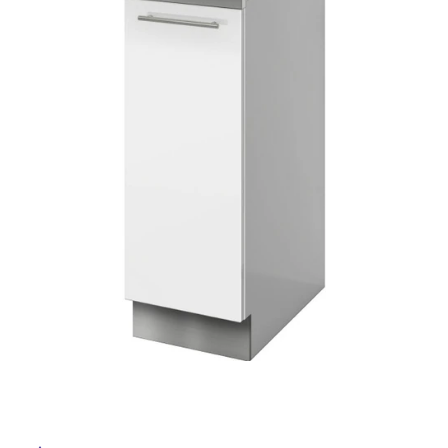
ム
修理お問い合わせ
クレーム公開
自分らしい家づくり
最高のリノベ会社が
みつ
照明
ペット用品
横浜スマート
ショールー
SUVACO
かる
リノベりす
屋
ム
ウェルビーみのお
HDC
説明書・図面検索
水まわり
3年保証
内
BOX
内装用建材
パネル・壁材
床・
お役立ち情報
住まいの
スタイリング
屋
ロートアイアン
天然石・石材
アイデア
外
ミラタップ
チャンネル
床・
メンテナンス・
施工材
新商品
オンライン相談
浴
室
床・
駐
車
場
非
常
に
適