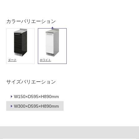
可
能
(寒
カラーバリエーション
冷
地
以
外)
使
ダーク
ホワイト
用
不
可
サイズバリエーション
W150×D595×H890mm
フ
W300×D595×H890mm
ロ
ー