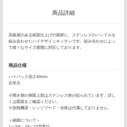
リ
商品詳細
ン
Y
J
高級感のある鏡面仕上げの面材に、ステンレスのハンドルを
グ
0
組み合わせたハイデザインキッチンです。組み合わせによっ
8
て様々なサイズ展開に対応しております。
土足・遮
0
2
音・床暖
商品仕様
0
対
ク
応
ハイバック高さ40mm
ド
し
右吊元
ハ
て
ー
い
※開き側の側面上部はステンレス材が貼られています。詳し
ン
る
くは図面をご確認ください。
調
※加熱機器・レンジフード・水栓は付属しておりません。
理
対
台
応
＜納期について＞
開
し
1～3台：18～24営業日