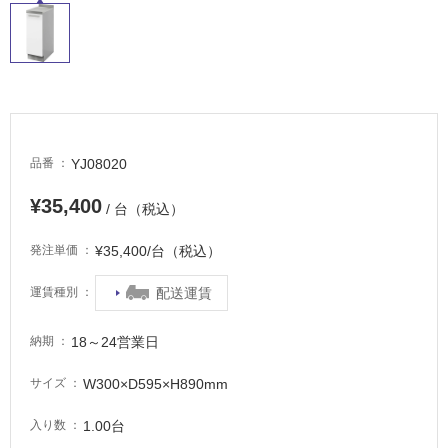
し
て
い
る
適
し
て
YJ08020
品番
い
る
¥35,400
/ 台（税込）
が
注
¥35,400/台（税込）
発注単価
意
が
配送運賃
運賃種別
必
要
18～24営業日
納期
適
W300×D595×H890mm
サイズ
し
て
1.00台
入り数
い