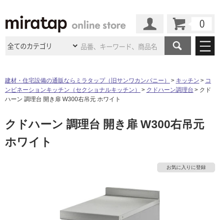
カート
マイページ
商品カテゴリ
建材・住宅設備の通販ならミラタップ（旧サンワカンパニー）
キッチン
コ
ンビネーションキッチン（セクショナルキッチン）
クドハーン調理台
クド
施工事例
洗面所・水回り
タイル
ハーン 調理台 開き扉 W300右吊元 ホワイト
ショールーム
施工事例
法人案件納入事例
クドハーン 調理台 開き扉 W300右吊元
キッチン
浴室（風呂・
バスルー
ム）・
トイレ
ショールームの
ご案内
東京
ショールーム
ホワイト
ミラタップ
のあるくらし
お客様訪問
インタビュー
ドア（扉）・
建具・玄関
サポート
扉
エクステリア
（外構）
大阪
ショールーム
仙台
ショールーム
店舗・施設事例
お気に入りに登録
タ
その他サービス
ご利用ガイド
初めての方へ
ウッドデッキ
フローリング・
床材
名古屋
ショールーム
京都
ショールーム
イ
ミラタップと
創る家
工事会社紹介
Coziコンシ
よくある質問
お問い合わせ
ASOLIE
ェルジュ
収納
インテリア・
家具
福岡
ショールーム
札幌スマート
ショールー
ル