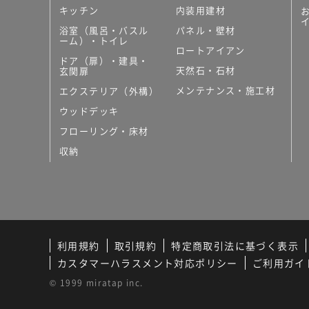
キッチン
内装用建材
浴室（風呂・バスル
パネル・壁材
ーム）・トイレ
ロートアイアン
ドア（扉）・建具・
天然石・石材
玄関扉
メンテナンス・施工材
エクステリア（外構）
ウッドデッキ
フローリング・床材
収納
利用規約
取引規約
特定商取引法に基づく表示
カスタマーハラスメント対応ポリシー
ご利用ガイ
© 1999 miratap inc.