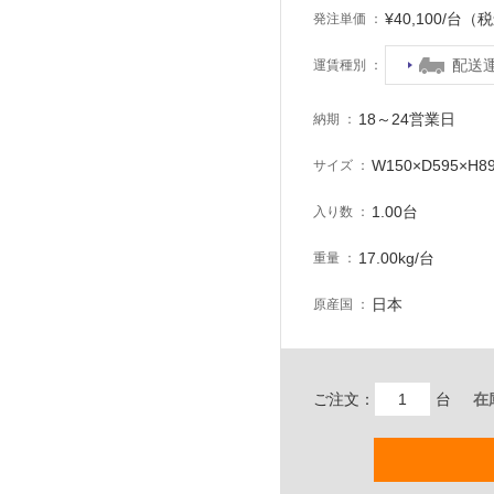
¥40,100/台（
発注単価
配送
運賃種別
18～24営業日
納期
W150×D595×H8
サイズ
1.00台
入り数
17.00kg/台
重量
日本
原産国
ご注文：
台
在