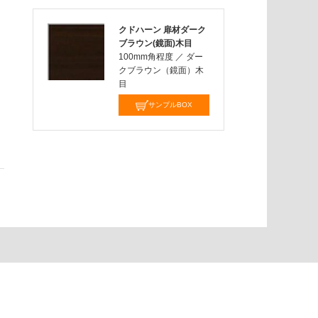
クドハーン 扉材ダーク
ブラウン(鏡面)木目
100mm角程度
／
ダー
クブラウン（鏡面）木
目
サンプルBOX