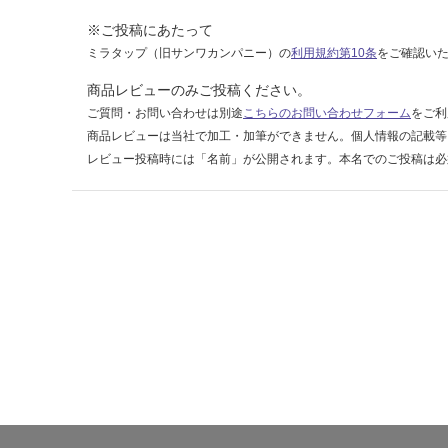
ク
※ご投稿にあたって
左
ミラタップ（旧サンワカンパニー）の
利用規約第10条
をご確認い
レ
ー
商品レビューのみご投稿ください。
ル
ご質問・お問い合わせは別途
こちらのお問い合わせフォーム
をご利
右
商品レビューは当社で加工・加筆ができません。個人情報の記載等
側
レビュー投稿時には「名前」が公開されます。本名でのご投稿は必
S
U
S
運賃表
D
運
賃
合
計
:
¥2,