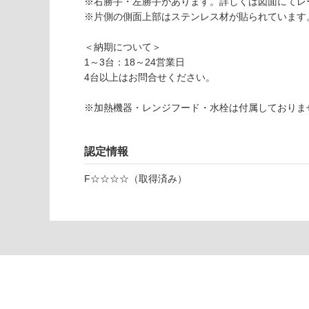
※右勝手・左勝手があります。詳しくは図面にてレ
応
0
※片側の側面上部はステンレス材が貼られています
し
3
て
7
＜納期について＞
い
ク
1～3台：18～24営業日
な
ド
4台以上はお問合せください。
い
ハ
ー
※加熱機器・レンジフード・水栓は付属しておりま
ン
調
理
認定情報
台
F☆☆☆☆（取得済み）
引
出
し
W
1
5
0
ダ
ー