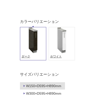
対
非
応
常
し
に
カラーバリエーション
て
適
い
し
る
て
い
対
る
応
し
適
ダーク
ホワイト
て
し
い
て
る
い
が
る
サイズバリエーション
制
が
限
注
W150×D595×H890mm
あ
意
W300×D595×H890mm
り
が
の
必
為
要