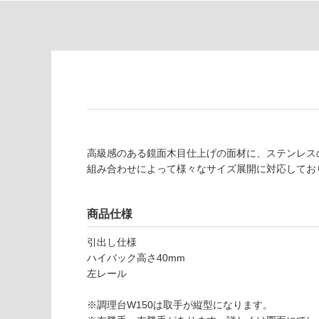
注
適
意
し
が
て
必
い
要
な
※
い
商
屋内壁・屋外
品
壁・浴室壁
仕
様
使用可
高級感のある鏡面木目仕上げの面材に、ステンレス
欄
能
組み合わせによって様々なサイズ展開に対応してお
を
ご
使用可
確
商品仕様
能
認
(寒冷地
く
引出し仕様
以外)
だ
ハイバック高さ40mm
Y
さ
左レール
使用不
J
い
可
0
※調理台W150は取手が縦型になります。
対
8