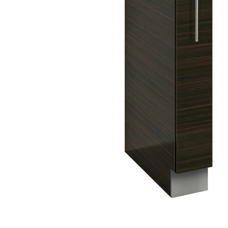
タイル
フローリ
ング
屋内床・
屋外床・
土足・遮
浴室床・
音・床暖
駐車場