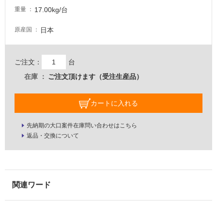
い
17.00kg/台
重量
な
い
日本
原産国
屋
ご注文：
台
内
在庫
ご注文頂けます（受注生産品）
壁・
屋
外
カートに入れる
壁・
先納期の大口案件在庫問い合わせはこちら
浴
返品・交換について
室
壁
使
用
可
能