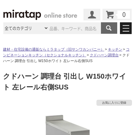
カート
マイページ
商品カテゴリ
建材・住宅設備の通販ならミラタップ（旧サンワカンパニー）
キッチン
コ
ンビネーションキッチン（セクショナルキッチン）
クドハーン調理台
クド
施工事例
洗面所・水回り
タイル
ハーン 調理台 引出し W150ホワイト 左レール右側SUS
ショールーム
施工事例
法人案件納入事例
クドハーン 調理台 引出し W150ホワイ
キッチン
浴室（風呂・
バスルー
ム）・
トイレ
ショールームの
ご案内
東京
ショールーム
ト 左レール右側SUS
ミラタップ
のあるくらし
お客様訪問
インタビュー
ドア（扉）・
建具・玄関
サポート
扉
エクステリア
（外構）
大阪
ショールーム
仙台
ショールーム
店舗・施設事例
お気に入りに登録
その他サービス
ご利用ガイド
初めての方へ
ウッドデッキ
フローリング・
床材
タ
名古屋
ショールーム
京都
ショールーム
ミラタップと
創る家
工事会社紹介
Coziコンシ
よくある質問
お問い合わせ
ASOLIE
ェルジュ
収納
インテリア・
家具
イ
福岡
ショールーム
札幌スマート
ショールー