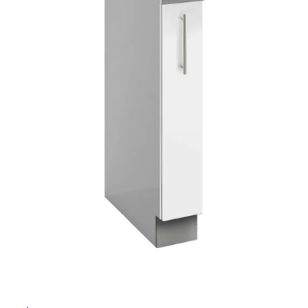
ム
修理お問い合わせ
クレーム公開
自分らしい家づくり
最高のリノベ会社が
みつ
ル
照明
ペット用品
横浜スマート
ショールー
SUVACO
かる
リノベりす
ム
ウェルビーみのお
HDC
説明書・図面検索
水まわり
3年保証
BOX
屋
内装用建材
パネル・壁材
内
お役立ち情報
住まいの
スタイリング
床・
ロートアイアン
天然石・石材
アイデア
屋
ミラタップ
チャンネル
外
メンテナンス・
施工材
新商品
オンライン相談
床・
浴
室
床・
駐
車
場
非
常