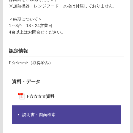
W
し
※加熱機器・レンジフード・水栓は付属しておりません。
1
て
5
い
＜納期について＞
0
る
1～3台：18～24営業日
ホ
が
4台以上はお問合せください。
ワ
制
イ
限
ト
あ
認定情報
左
り
レ
F☆☆☆☆（取得済み）
の
ー
為
ル
注
資料・データ
右
意
側
が
S
必
F☆☆☆☆資料
U
要
S
※
説明書・図面検索
商
運賃表
品
D
仕