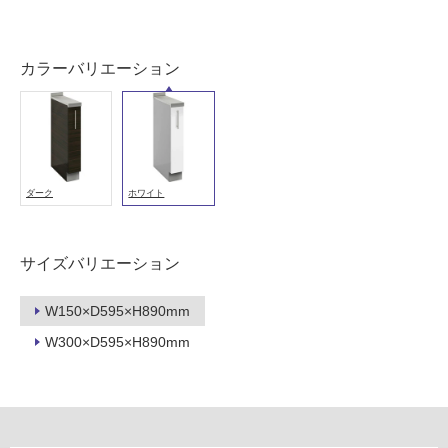
使
用
可
カラーバリエーション
能
(寒
冷
地
以
外)
ダーク
ホワイト
使
用
不
サイズバリエーション
可
W150×D595×H890mm
W300×D595×H890mm
フ
ロ