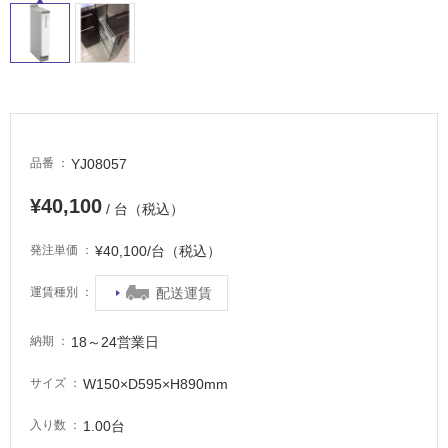
に
適
し
て
い
る
適
YJ08057
し
品番
て
¥40,100
い
/ 台（税込）
る
¥40,100/台（税込）
発注単価
が
注
配送運賃
運賃種別
意
が
必
18～24営業日
納期
要
W150×D595×H890mm
サイズ
適
し
1.00台
入り数
て