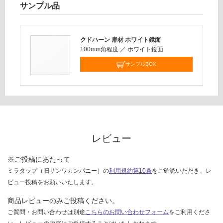
様
サンプル品
欄
運
を
賃
ご
合
クドハーン 扉材 ホワイト鏡面
確
100mm角程度
／
ホワイト鏡面
計
認
:
サンプルBOX
く
¥2,
だ
58
さ
0/
い
台
対
応
レビュー
し
て
※ご投稿にあたって
い
ミラタップ（旧サンワカンパニー）の
利用規約第10条
をご確認いただき、レ
な
ビュー投稿をお願いいたします。
い
商品レビューのみご投稿ください。
ご質問・お問い合わせは別途
こちらのお問い合わせフォーム
をご利用くださ