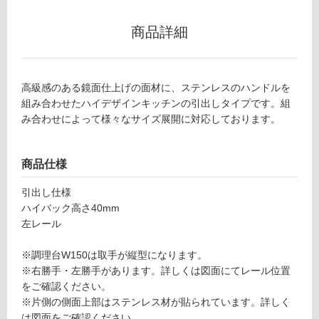
ー
商品詳細
リ
Y
J
0
ン
高級感のある鏡面仕上げの面材に、ステンレスのハンドルを
8
組み合わせたハイデザインキッチンの引出しタイプです。組
0
グ
み合わせによって様々なサイズ展開に対応しております。
5
7
土足・遮
ク
商品仕様
ド
音・床暖
ハ
引出し仕様
対
ー
ハイバック高さ40mm
応
ン
左レール
し
調
て
理
※調理台W150は取手が縦型になります。
い
台
※右勝手・左勝手があります。詳しくは図面にてレール位置
る
引
をご確認ください。
出
対
※片側の側面上部はステンレス材が貼られています。詳しく
し
応
は図面をご確認ください。