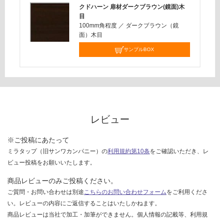
欄
クドハーン 扉材ダークブラウン(鏡面)木
合
を
目
計
100mm角程度
／
ダークブラウン（鏡
ご
:
面）木目
確
¥6,
認
サンプルBOX
33
く
0/
だ
台
さ
い
対
レビュー
応
し
※ご投稿にあたって
て
い
ミラタップ（旧サンワカンパニー）の
利用規約第10条
をご確認いただき、レ
な
ビュー投稿をお願いいたします。
い
商品レビューのみご投稿ください。
ご質問・お問い合わせは別途
こちらのお問い合わせフォーム
をご利用くださ
い。レビューの内容にご返信することはいたしかねます。
商品レビューは当社で加工・加筆ができません。個人情報の記載等、利用規