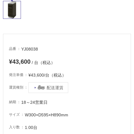
適
し
て
い
る
適
し
YJ08038
品番
て
い
¥43,600
/ 台（税込）
る
が
¥43,600/台（税込）
発注単価
注
意
配送運賃
運賃種別
が
必
18～24営業日
納期
要
適
W300×D595×H890mm
サイズ
し
て
1.00台
入り数
い