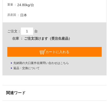
な
24.80kg/台
重量
い
日本
原産国
屋
内
ご注文：
台
壁・
在庫
ご注文頂けます（受注生産品）
屋
外
カートに入れる
壁・
浴
先納期の大口案件在庫問い合わせはこちら
室
返品・交換について
壁
使
用
可
能
使