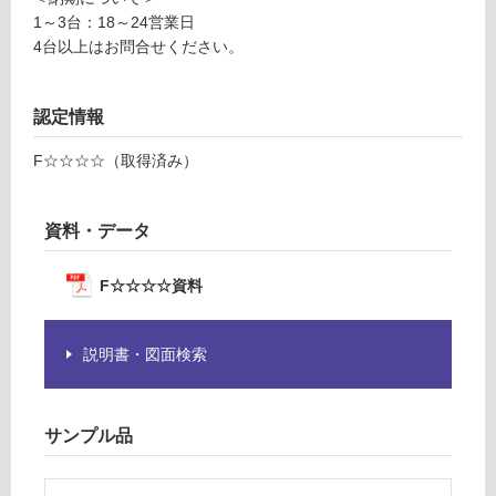
し
て
1～3台：18～24営業日
W
い
4台以上はお問合せください。
3
る
0
が
0
認定情報
制
ダ
限
F☆☆☆☆（取得済み）
ー
あ
ク
り
左
の
資料・データ
側
為
面
注
S
F☆☆☆☆資料
意
U
が
S
必
説明書・図面検索
要
運賃表
※
C
商
サンプル品
品
仕
運
様
賃