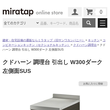
カート
マイページ
商品カテゴリ
建材・住宅設備の通販ならミラタップ（旧サンワカンパニー）
キッチン
コ
ンビネーションキッチン（セクショナルキッチン）
クドハーン調理台
クド
施工事例
洗面所・水回り
タイル
ハーン 調理台 引出し W300ダーク 左側面SUS
ショールーム
施工事例
法人案件納入事例
クドハーン 調理台 引出し W300ダーク
キッチン
浴室（風呂・
バスルー
ム）・
トイレ
ショールームの
ご案内
東京
ショールーム
左側面SUS
ミラタップ
のあるくらし
お客様訪問
インタビュー
ドア（扉）・
建具・玄関
サポート
扉
エクステリア
（外構）
大阪
ショールーム
仙台
ショールーム
店舗・施設事例
お気に入りに登録
その他サービス
タ
ご利用ガイド
初めての方へ
ウッドデッキ
フローリング・
床材
名古屋
ショールーム
京都
ショールーム
ミラタップと
創る家
工事会社紹介
Coziコンシ
イ
よくある質問
お問い合わせ
ASOLIE
ェルジュ
収納
インテリア・
家具
福岡
ショールーム
札幌スマート
ショールー