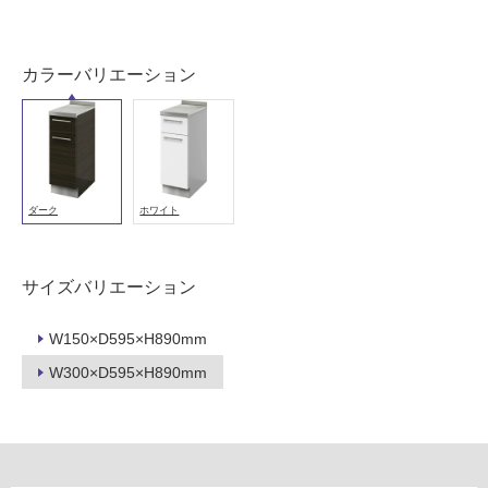
用
可
能
カラーバリエーション
(寒
冷
地
以
外)
使
ダーク
ホワイト
用
不
可
サイズバリエーション
W150×D595×H890mm
W300×D595×H890mm
フ
ロ
ー