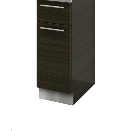
ム
ル
修理お問い合わせ
クレーム公開
自分らしい家づくり
最高のリノベ会社が
みつ
照明
ペット用品
横浜スマート
ショールー
SUVACO
かる
リノベりす
ム
ウェルビーみのお
HDC
屋
説明書・図面検索
水まわり
3年保証
BOX
内装用建材
パネル・壁材
内
床・
お役立ち情報
住まいの
スタイリング
ロートアイアン
天然石・石材
アイデア
屋
外
ミラタップ
チャンネル
メンテナンス・
施工材
新商品
オンライン相談
床・
浴
室
床・
駐
車
場
非
常
に