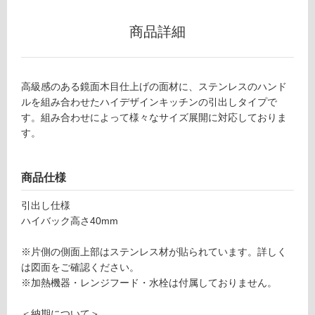
商品詳細
リ
Y
ン
J
高級感のある鏡面木目仕上げの面材に、ステンレスのハンド
0
グ
ルを組み合わせたハイデザインキッチンの引出しタイプで
8
す。組み合わせによって様々なサイズ展開に対応しておりま
0
す。
土足・遮
3
8
音・床暖
ク
商品仕様
対
ド
応
ハ
引出し仕様
し
ー
ハイバック高さ40mm
て
ン
い
調
※片側の側面上部はステンレス材が貼られています。詳しく
る
理
は図面をご確認ください。
台
対
※加熱機器・レンジフード・水栓は付属しておりません。
引
応
出
し
＜納期について＞