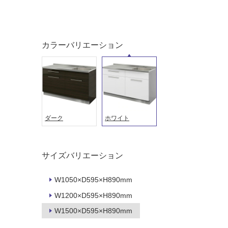
カラーバリエーション
タイル
フローリ
ング
屋内床・
屋外床・
土足・遮
浴室床・
ダーク
ホワイト
音・床暖
駐車場
対
非
応
常
サイズバリエーション
し
に
て
適
W1050×D595×H890mm
い
し
W1200×D595×H890mm
る
て
い
W1500×D595×H890mm
対
る
応