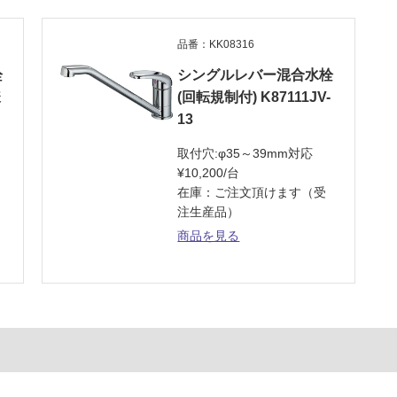
品番：KK08316
栓
シングルレバー混合水栓
様
(回転規制付) K87111JV-
13
取付穴:φ35～39mm対応
¥10,200/台
在庫：ご注文頂けます（受
注生産品）
商品を見る