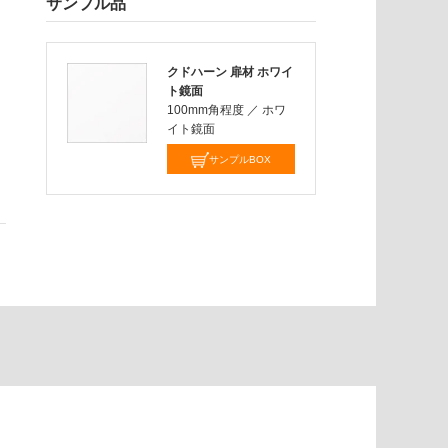
サンプル品
クドハーン 扉材 ホワイ
ト鏡面
100mm角程度
／
ホワ
イト鏡面
サンプルBOX