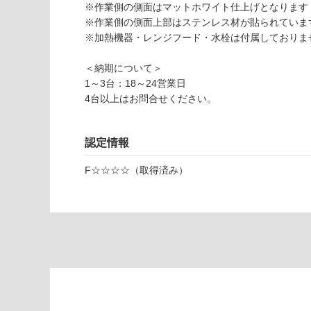
様
※作業側の側面はマットホワイト仕上げとなります
使用可
欄
※作業側の側面上部はステンレス材が貼られていま
能
を
※加熱機器・レンジフード・水栓は付属しておりま
ご
使用可
確
＜納期について＞
能
認
1～3台：18～24営業日
(寒冷地
く
4台以上はお問合せください。
以外)
だ
さ
使用不
い
認定情報
Y
可
J
対
F☆☆☆☆（取得済み）
0
応
8
し
0
て
5
い
4
な
ク
い
ド
ハ
ー