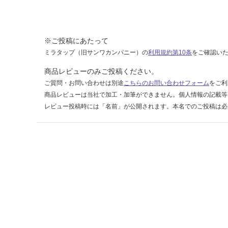
運賃表
C
※ご投稿にあたって
運
ミラタップ（旧サンワカンパニー）の
利用規約第10条
をご確認い
賃
合
商品レビューのみご投稿ください。
計
ご質問・お問い合わせは別途
こちらのお問い合わせフォーム
をご利
:
商品レビューは当社で加工・加筆ができません。個人情報の記載等
¥6,
レビュー投稿時には「名前」が公開されます。本名でのご投稿は必
33
0/
台