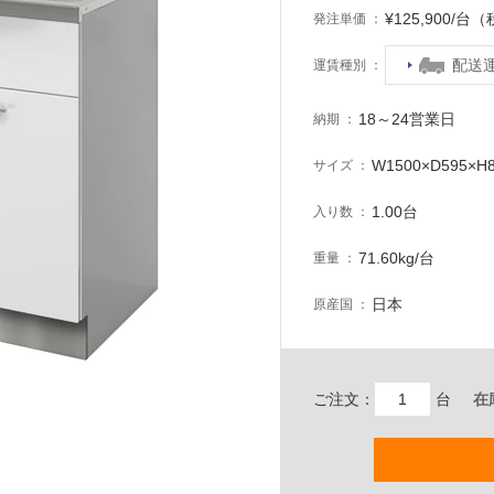
¥125,900/台
発注単価
配送
運賃種別
18～24営業日
納期
W1500×D595×H
サイズ
1.00台
入り数
71.60kg/台
重量
日本
原産国
ご注文：
台
在