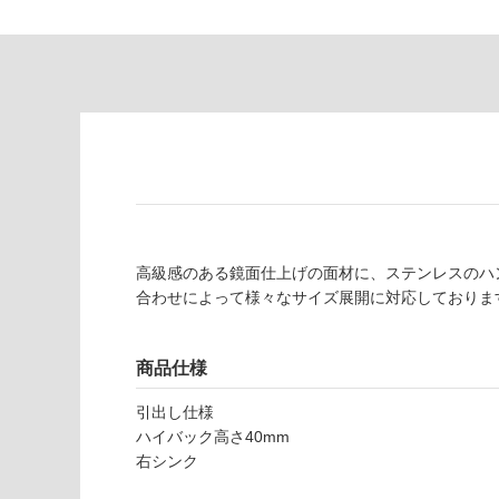
し
適
て
し
い
て
る
い
が
る
制
が
限
注
あ
意
り
が
の
必
為
要
高級感のある鏡面仕上げの面材に、ステンレスのハ
注
合わせによって様々なサイズ展開に対応しておりま
適
意
し
が
て
必
商品仕様
い
要
な
※
引出し仕様
い
商
ハイバック高さ40mm
屋内壁・屋外
品
右シンク
壁・浴室壁
仕