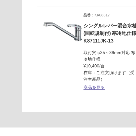
ン
流
し
品番：KK08317
台
シングルレバー混合水
W
(回転規制付) 寒冷地仕
1
K87111JK-13
5
0
取付穴:φ35～39mm対応 寒
0
冷地仕様
引
¥10,400/台
出
在庫：ご注文頂けます（受
し
注生産品）
右
商品を見る
シ
ン
ク
ホ
ワ
イ
ト