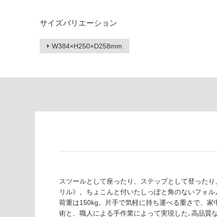
適
意
し
が
サイズバリエーション
て
必
い
要
W384×H250×D258mm
な
※
い
商
屋内壁・屋外
品
壁・浴室壁
仕
様
使用可
欄
能
を
ご
使用可
確
能
認
(寒冷地
く
以外)
だ
さ
スツールとして座ったり、ステップとして登ったり
使用不
い
リル》。ちょこんと付いたしっぽと角のないフォル
可
荷重は150kg。片手で気軽に持ち運べる重さで、
対
術と、職人による手作業によって実現した､高品質