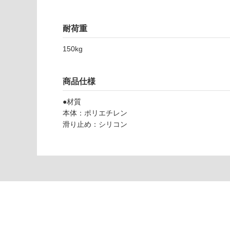
応
し
て
耐荷重
い
な
150kg
Z
い
A
0
商品仕様
5
2
●材質
6
本体：ポリエチレン
9
滑り止め：シリコン
プ
リ
ル
レ
モ
ン
イ
エ
ロ