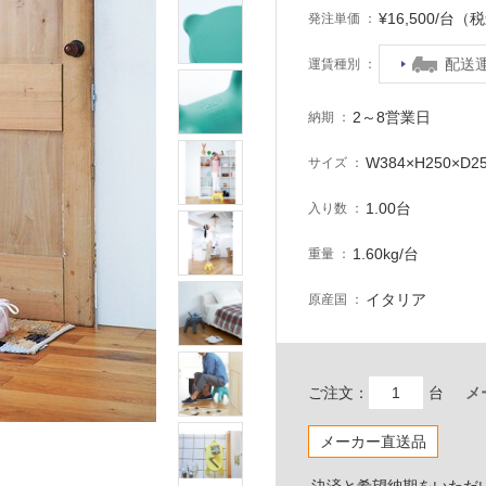
¥16,500/台（
発注単価
配送
運賃種別
2～8営業日
納期
W384×H250×D2
サイズ
1.00台
入り数
1.60kg/台
重量
イタリア
原産国
ご注文：
台
メ
メーカー直送品