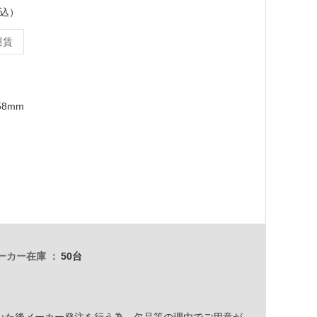
税込）
運賃
58mm
ーカー在庫
50台