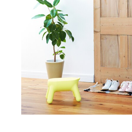
タイル
フローリ
ング
屋内床・
屋外床・
土足・遮
浴室床・
音・床暖
駐車場