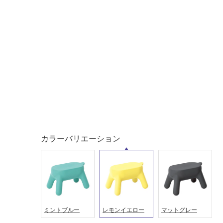
対
非
応
常
し
に
て
適
い
し
る
て
い
対
る
応
し
適
て
し
い
て
る
い
カラーバリエーション
が
る
制
が
限
注
あ
意
り
が
の
必
ミントブルー
レモンイエロー
マットグレー
為
要
注