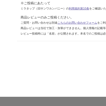
ー
※ご投稿にあたって
ミラタップ（旧サンワカンパニー）の
利用規約第10条
をご確認い
運賃表
商品レビューのみご投稿ください。
E
ご質問・お問い合わせは別途
こちらのお問い合わせフォーム
をご利
商品レビューは当社で加工・加筆ができません。個人情報の記載等
運
レビュー投稿時には「名前」が公開されます。本名でのご投稿は必
賃
合
計
:
¥1,
65
0/
台