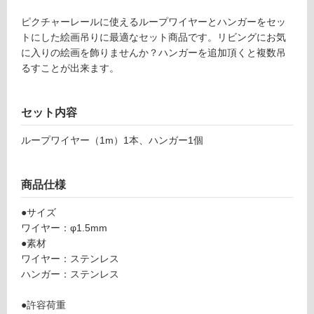
外)
ピクチャーレールに使えるループワイヤーとハンガーをセッ
使
トにした絵画吊りに最適なセット商品です。リビングにお気
用
に入りの絵画を飾りませんか？ハンガーを追加頂くと複数吊
不
るすことが出来ます。
可
セット内容
フ
ループワイヤー（1m）1本、ハンガー1個
ロ
商品仕様
ー
●サイズ
ワイヤー：φ1.5mm
リ
●素材
ワイヤー：ステンレス
ン
ハンガー：ステンレス
グ
●許容荷重