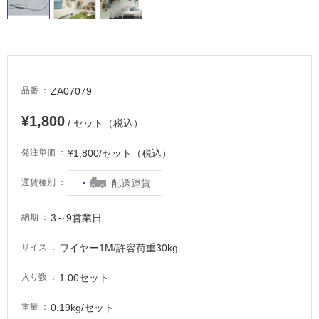
外
床・
浴
室
床・
ZA07079
品番
駐
¥1,800
車
/ セット（税込）
場
¥1,800/セット（税込）
発注単価
非
常
配送運賃
運賃種別
に
適
3～9営業日
納期
し
て
ワイヤー1M/許容荷重30kg
サイズ
い
る
1.00セット
入り数
適
0.19kg/セット
重量
し