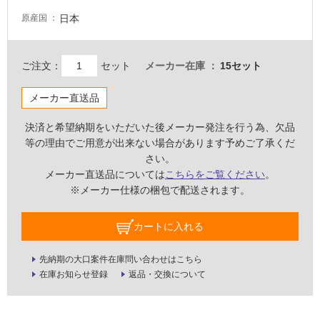
て
日本
原産国
い
る
が
ご注文：
セット
メーカー在庫
15セット
注
意
メーカー直送品
が
必
決済と希望納期をいただいた後メーカー発注を行う為、欠品
要
等の理由でご用意が出来ない場合があります予めご了承くだ
適
さい。
し
メーカー直送品については
こちらをご覧ください
。
て
※メーカー仕様の梱包で配送されます。
い
な
カートに入れる
い
先納期の大口案件在庫問い合わせはこちら
屋
在庫お知らせ登録
返品・交換について
内
壁・