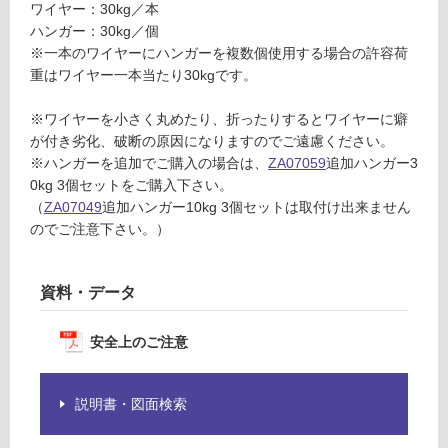
ワイヤー：30kg／本
ハンガー：30kg／個
土足・遮
※一本のワイヤーにハンガーを複数個使用する場合の許容荷
音・床暖
重はワイヤー一本当たり30kgです。
Z
対
A
※ワイヤーを小さく丸めたり、折ったりするとワイヤーに癖
応
0
が付き劣化、破断の原因になりますのでご遠慮ください。
し
7
※ハンガーを追加でご購入の場合は、
ZA07059
追加ハンガー3
て
0
0kg 3個セットをご購入下さい。
い
7
（
ZA07049
追加ハンガー10kg 3個セットは取付け出来ません
る
9
のでご注意下さい。）
ワイ
対
ヤ
応
ー・
し
資料・データ
ハン
て
ガー
い
安全上のご注意
セッ
る
ト3
が
0kg
制
説明書・図面検索
限
運賃表
あ