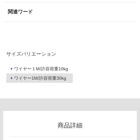
屋
外
壁・
浴
室
壁
サイズバリエーション
使
用
ワイヤー１M/許容荷重10kg
可
能
ワイヤー1M/許容荷重30kg
使
用
可
能
(寒
冷
商品詳細
地
以