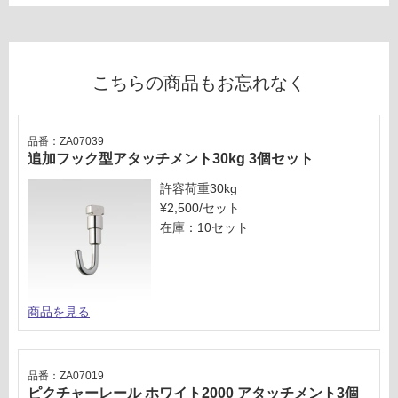
F
り
の
為
運
注
賃
こちらの商品もお忘れなく
意
合
が
計
必
:
品番：ZA07039
要
¥1,
追加フック型アタッチメント30kg 3個セット
※
14
許容荷重30kg
商
0/
¥2,500/セット
品
セ
在庫：10セット
仕
ッ
様
ト
欄
を
ご
商品を見る
確
認
く
品番：ZA07019
だ
ピクチャーレール ホワイト2000 アタッチメント3個