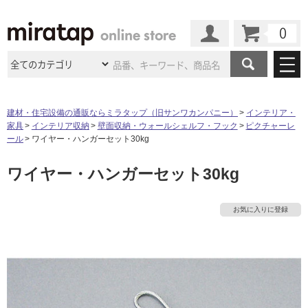
カート
マイページ
商品カテゴリ
建材・住宅設備の通販ならミラタップ（旧サンワカンパニー）
インテリア・
家具
インテリア収納
壁面収納・ウォールシェルフ・フック
ピクチャーレ
施工事例
洗面所・水回り
タイル
ール
ワイヤー・ハンガーセット30kg
ショールーム
施工事例
法人案件納入事例
ワイヤー・ハンガーセット30kg
キッチン
浴室（風呂・
バスルー
ム）・
トイレ
ショールームの
ご案内
東京
ショールーム
ミラタップ
のあるくらし
お客様訪問
インタビュー
ドア（扉）・
建具・玄関
お気に入りに登録
サポート
扉
エクステリア
（外構）
大阪
ショールーム
仙台
ショールーム
店舗・施設事例
その他サービス
ご利用ガイド
初めての方へ
ウッドデッキ
フローリング・
床材
名古屋
ショールーム
京都
ショールーム
ミラタップと
創る家
工事会社紹介
Coziコンシ
よくある質問
お問い合わせ
ASOLIE
ェルジュ
収納
インテリア・
家具
福岡
ショールーム
札幌スマート
ショールー