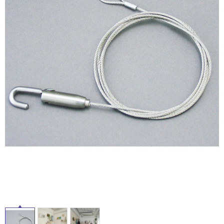
ム
修理お問い合わせ
クレーム公開
自分らしい家づくり
最高のリノベ会社が
みつ
照明
ペット用品
横浜スマート
ショールー
SUVACO
かる
リノベりす
ム
ウェルビーみのお
HDC
説明書・図面検索
水まわり
3年保証
BOX
内装用建材
パネル・壁材
お役立ち情報
住まいの
スタイリング
ロートアイアン
天然石・石材
アイデア
ミラタップ
チャンネル
メンテナンス・
施工材
新商品
オンライン相談
タ
イ
ル
屋
内
床・
屋