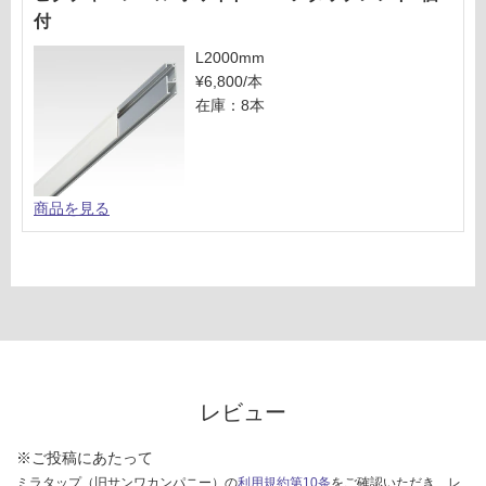
さ
付
い
L2000mm
対
¥6,800/本
応
在庫：8本
し
て
い
な
商品を見る
い
レビュー
※ご投稿にあたって
ミラタップ（旧サンワカンパニー）の
利用規約第10条
をご確認いただき、レ