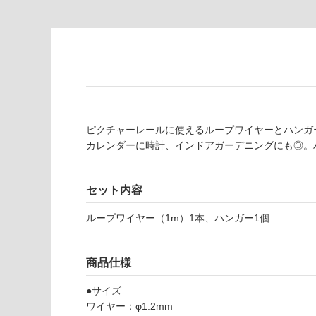
い
て
る
い
が
る
制
が
限
注
あ
意
り
が
の
必
ピクチャーレールに使えるループワイヤーとハンガ
為
要
カレンダーに時計、インドアガーデニングにも◎。
注
適
意
し
が
セット内容
て
必
い
要
ループワイヤー（1m）1本、ハンガー1個
な
※
い
商
屋内壁・屋外
品
商品仕様
壁・浴室壁
仕
●サイズ
様
使用可
ワイヤー：φ1.2mm
欄
能