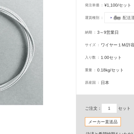
¥1,100/セッ
発注単価
配送
運賃種別
3～9営業日
納期
ワイヤー１M/許容
サイズ
1.00セット
入り数
0.18kg/セット
重量
日本
原産国
ご注文：
セット
メーカー直送品