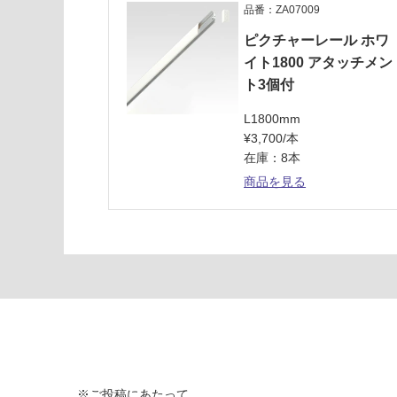
9
品番：ZA07009
ワイ
ピクチャーレール ホワ
ヤ
イト1800 アタッチメン
ー・
ト3個付
ハン
ガー
L1800mm
セッ
¥3,700/本
ト1
在庫：8本
0kg
商品を見る
運賃表
F
運
賃
合
計
:
¥1,
14
※ご投稿にあたって