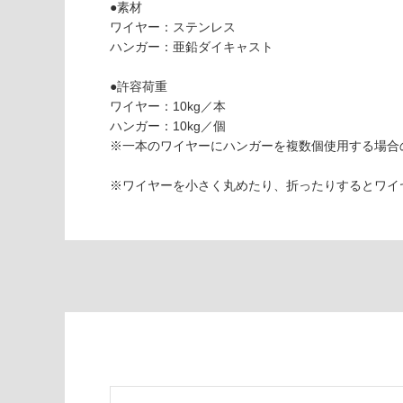
●素材
を
ワイヤー：ステンレス
ご
ハンガー：亜鉛ダイキャスト
使用可
確
能
認
●許容荷重
(寒冷地
く
ワイヤー：10kg／本
以外)
だ
ハンガー：10kg／個
さ
使用不
※一本のワイヤーにハンガーを複数個使用する場合の
い
可
対
※ワイヤーを小さく丸めたり、折ったりするとワイ
応
し
て
い
な
Z
い
A
0
7
0
6