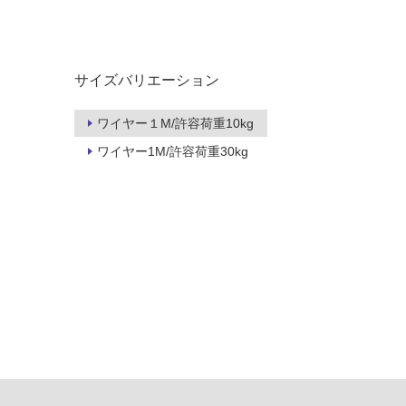
タイル
フローリ
サイズバリエーション
ング
屋内床・
ワイヤー１M/許容荷重10kg
屋外床・
ワイヤー1M/許容荷重30kg
土足・遮
浴室床・
音・床暖
駐車場
対
非
応
常
し
に
て
適
い
し
る
て
い
対
る
応
し
適
て
し