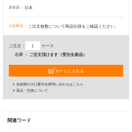
壁・
日本
原産国
屋
外
ご注文枚数について商品仕様をご確認ください。
注意事項
壁・
浴
室
ご注文：
ケース
壁
在庫
ご注文頂けます（受注生産品）
使
用
カートに入れる
可
能
先納期の大口案件在庫問い合わせはこちら
返品・交換について
使
用
可
能
(寒
冷
地