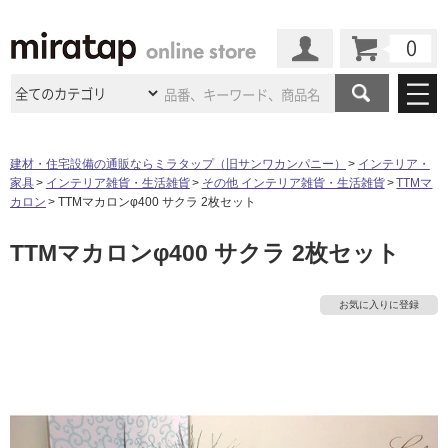
カート
マイページ
商品カテゴリ
建材・住宅設備の通販ならミラタップ（旧サンワカンパニー）
インテリア・
家具
インテリア雑貨・生活雑貨
その他 インテリア雑貨・生活雑貨
TTMマ
施工事例
洗面所・水回り
タイル
カロン
TTMマカロンφ400 サクラ 2枚セット
ショールーム
タ
施工事例
法人案件納入事例
TTMマカロンφ400 サクラ 2枚セット
キッチン
浴室（風呂・
バスルー
ム）・
トイレ
ショールームの
ご案内
東京
ショールーム
イ
ミラタップ
のあるくらし
お客様訪問
インタビュー
ドア（扉）・
建具・玄関
お気に入りに登録
サポート
扉
エクステリア
（外構）
大阪
ショールーム
仙台
ショールーム
ル
店舗・施設事例
その他サービス
ご利用ガイド
初めての方へ
ウッドデッキ
フローリング・
床材
名古屋
ショールーム
京都
ショールーム
屋
ミラタップと
創る家
工事会社紹介
Coziコンシ
よくある質問
お問い合わせ
内
ASOLIE
ェルジュ
収納
インテリア・
家具
福岡
ショールーム
札幌スマート
ショールー
床・