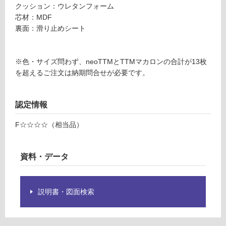
M
クッション：ウレタンフォーム
グ
マ
芯材：MDF
カ
裏面：滑り止めシート
土足・遮
ロ
ン
音・床暖
φ
※色・サイズ問わず、neoTTMとTTMマカロンの合計が13枚
対
4
を超えるご注文は納期問合せが必要です。
応
0
し
0
て
認定情報
サ
い
ク
F☆☆☆☆（相当品）
る
ラ
2
対
枚
応
資料・データ
セ
し
ッ
て
ト
い
説明書・図面検索
る
運賃表
が
G
制