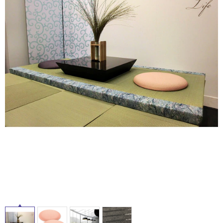
ム
修理お問い合わせ
クレーム公開
屋
自分らしい家づくり
最高のリノベ会社が
みつ
照明
ペット用品
横浜スマート
ショールー
外
SUVACO
かる
リノベりす
ム
ウェルビーみのお
HDC
説明書・図面検索
水まわり
3年保証
床・
BOX
内装用建材
パネル・壁材
浴
お役立ち情報
住まいの
スタイリング
室
ロートアイアン
天然石・石材
アイデア
床・
ミラタップ
チャンネル
駐
メンテナンス・
施工材
新商品
オンライン相談
車
場
非
常
に
適
し
て
い
る