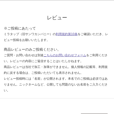
限
あ
運
り
賃
レビュー
の
合
為
計
※ご投稿にあたって
注
:
ミラタップ（旧サンワカンパニー）の
利用規約第10条
をご確認いただき、レ
意
¥8
ビュー投稿をお願いいたします。
が
9
必
0/
商品レビューのみご投稿ください。
要
ケ
ご質問・お問い合わせは別途
こちらのお問い合わせフォーム
をご利用くださ
※
ー
い。レビューの内容にご返信することはいたしかねます。
商
ス
商品レビューは当社で加工・加筆ができません。個人情報の記載等、利用規
品
約に反する場合は、ご投稿いただいても表示されません。
仕
レビュー投稿時には「名前」が公開されます。本名でのご投稿は必須ではあ
様
りません。ニックネームなど、公開しても問題のないお名前をご入力くださ
欄
い。
を
ご
確
認
く