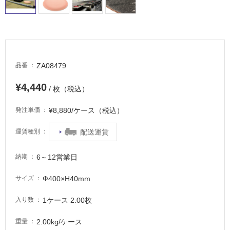
適
し
て
い
る
が
ZA08479
品番
注
意
¥4,440
/ 枚（税込）
が
必
¥8,880/ケース（税込）
発注単価
要
適
配送運賃
運賃種別
し
て
6～12営業日
納期
い
な
Ф400×H40mm
サイズ
い
1ケース 2.00枚
入り数
屋
2.00kg/ケース
重量
内