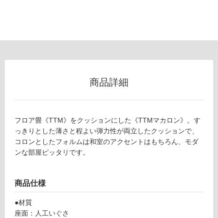
以
外)
使
用
不
可
商品詳細
フ
フロア畳《TTM》をクッションにした《TTMマカロン》。す
Z
っきりとした薄さと程よい弾力性が両立したクッションで、
ロ
A
コロンとしたフォルムは和室のアクセントはもちろん、モダ
0
ンな部屋ピッタリです。
ー
8
4
7
リ
商品仕様
9
T
●材質
ン
T
座面：人工いぐさ