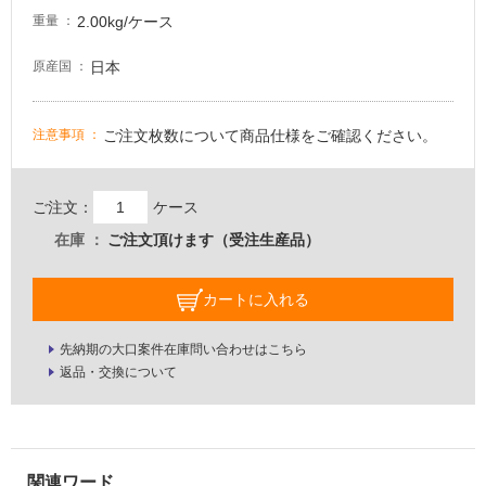
2.00kg/ケース
壁・
重量
屋
日本
原産国
外
壁・
浴
ご注文枚数について商品仕様をご確認ください。
注意事項
室
壁
ご注文：
ケース
使
在庫
ご注文頂けます（受注生産品）
用
可
カートに入れる
能
使
先納期の大口案件在庫問い合わせはこちら
用
返品・交換について
可
能
(寒
冷
地