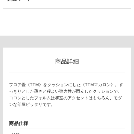
以
外)
使
用
不
可
商品詳細
フ
Z
A
ロ
0
フロア畳《TTM》をクッションにした《TTMマカロン》。す
8
っきりとした薄さと程よい弾力性が両立したクッションで、
ー
5
コロンとしたフォルムは和室のアクセントはもちろん、モダ
2
ンな部屋ピッタリです。
9
リ
T
T
商品仕様
ン
M