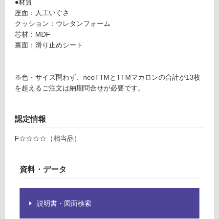
●材質
マ
グ
座面：人工いぐさ
カ
クッション：ウレタンフォーム
ロ
芯材：MDF
ン
土足・遮
裏面：滑り止めシート
φ
音・床暖
4
対
0
※色・サイズ問わず、neoTTMとTTMマカロンの合計が13枚
応
0
を超えるご注文は納期問合せが必要です。
し
シ
て
ル
い
バ
認定情報
る
ー
グ
対
F☆☆☆☆（相当品）
レ
応
ー
し
2
て
資料・データ
枚
い
セ
る
ッ
が
説明書・図面検索
ト
制