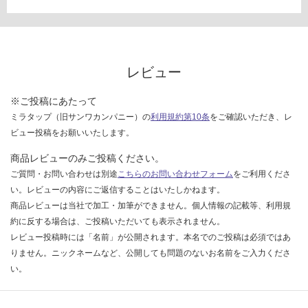
限
運賃表
あ
G
り
の
運
為
レビュー
賃
注
合
意
※ご投稿にあたって
計
が
ミラタップ（旧サンワカンパニー）の
利用規約第10条
をご確認いただき、レ
:
必
ビュー投稿をお願いいたします。
¥8
要
9
※
商品レビューのみご投稿ください。
0/
商
ご質問・お問い合わせは別途
こちらのお問い合わせフォーム
をご利用くださ
ケ
品
い。レビューの内容にご返信することはいたしかねます。
ー
仕
商品レビューは当社で加工・加筆ができません。個人情報の記載等、利用規
ス
様
約に反する場合は、ご投稿いただいても表示されません。
欄
レビュー投稿時には「名前」が公開されます。本名でのご投稿は必須ではあ
を
りません。ニックネームなど、公開しても問題のないお名前をご入力くださ
ご
い。
確
認
く