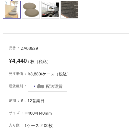
適
し
て
い
る
が
注
意
ZA08529
品番
が
必
¥4,440
/ 枚（税込）
要
¥8,880/ケース（税込）
発注単価
適
し
配送運賃
運賃種別
て
い
6～12営業日
な
納期
い
Ф400×H40mm
サイズ
屋
1ケース 2.00枚
入り数
内