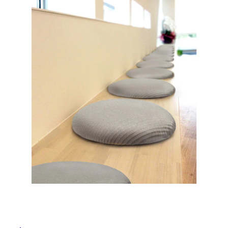
ム
修理お問い合わせ
クレーム公開
屋
自分らしい家づくり
最高のリノベ会社が
みつ
照明
ペット用品
横浜スマート
ショールー
外
SUVACO
かる
リノベりす
ム
ウェルビーみのお
HDC
説明書・図面検索
水まわり
3年保証
床・
BOX
内装用建材
パネル・壁材
浴
お役立ち情報
住まいの
スタイリング
室
ロートアイアン
天然石・石材
アイデア
床・
ミラタップ
チャンネル
駐
メンテナンス・
施工材
新商品
オンライン相談
車
場
非
常
に
適
し
て
い
る