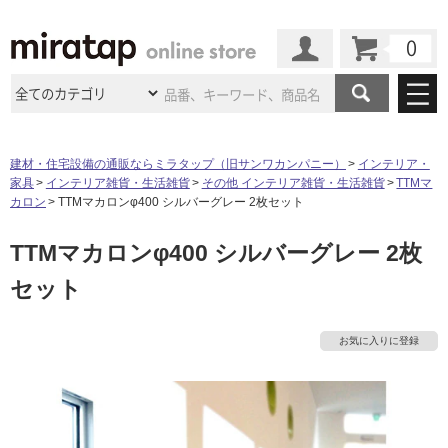
カート
マイページ
商品カテゴリ
建材・住宅設備の通販ならミラタップ（旧サンワカンパニー）
インテリア・
家具
インテリア雑貨・生活雑貨
その他 インテリア雑貨・生活雑貨
TTMマ
施工事例
洗面所・水回り
タイル
カロン
TTMマカロンφ400 シルバーグレー 2枚セット
ショールーム
タ
施工事例
法人案件納入事例
TTMマカロンφ400 シルバーグレー 2枚
キッチン
浴室（風呂・
バスルー
ム）・
トイレ
ショールームの
ご案内
東京
ショールーム
セット
イ
ミラタップ
のあるくらし
お客様訪問
インタビュー
ドア（扉）・
建具・玄関
サポート
扉
エクステリア
（外構）
大阪
ショールーム
仙台
ショールーム
ル
店舗・施設事例
お気に入りに登録
その他サービス
ご利用ガイド
初めての方へ
ウッドデッキ
フローリング・
床材
名古屋
ショールーム
京都
ショールーム
屋
ミラタップと
創る家
工事会社紹介
Coziコンシ
よくある質問
お問い合わせ
内
ASOLIE
ェルジュ
収納
インテリア・
家具
福岡
ショールーム
札幌スマート
ショールー
床・