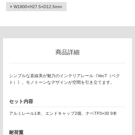
使
W1800×H27.5×D12.5mm
用
可
能
(寒
冷
地
以
商品詳細
外)
使
用
シンプルな直線美が魅力のインテリアレール《VecT（ベク
不
ト）》。モノトーンなデザインが空間を引き立てます。
可
セット内容
フ
アルミレール1本、エンドキャップ2個、ナベTP3×30 9本
ロ
耐荷重