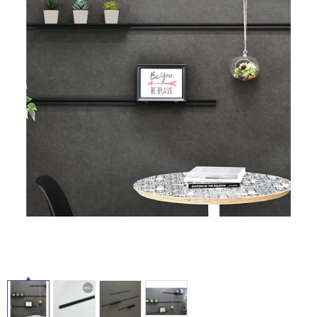
ム
修理お問い合わせ
クレーム公開
自分らしい家づくり
最高のリノベ会社が
みつ
照明
ペット用品
横浜スマート
ショールー
SUVACO
かる
リノベりす
ム
ウェルビーみのお
HDC
説明書・図面検索
水まわり
3年保証
BOX
内装用建材
パネル・壁材
お役立ち情報
住まいの
スタイリング
ロートアイアン
天然石・石材
アイデア
ミラタップ
チャンネル
メンテナンス・
施工材
新商品
オンライン相談
タ
イ