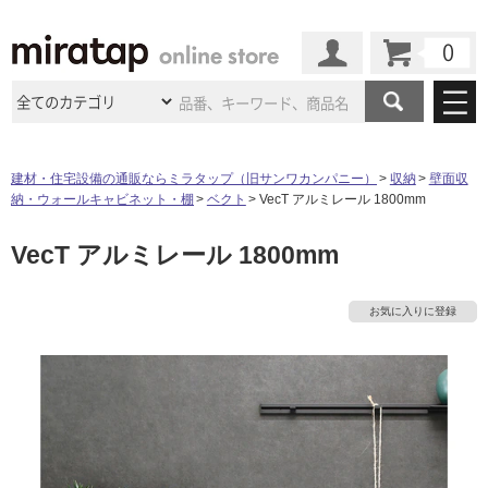
カート
マイページ
商品カテゴリ
建材・住宅設備の通販ならミラタップ（旧サンワカンパニー）
収納
壁面収
納・ウォールキャビネット・棚
ベクト
VecT アルミレール 1800mm
施工事例
洗面所・水回り
タイル
VecT アルミレール 1800mm
ショールーム
施工事例
法人案件納入事例
キッチン
浴室（風呂・
バスルー
ム）・
トイレ
ショールームの
ご案内
東京
ショールーム
お気に入りに登録
ミラタップ
のあるくらし
お客様訪問
インタビュー
ドア（扉）・
建具・玄関
サポート
扉
エクステリア
（外構）
大阪
ショールーム
仙台
ショールーム
店舗・施設事例
その他サービス
ご利用ガイド
初めての方へ
ウッドデッキ
フローリング・
床材
名古屋
ショールーム
京都
ショールーム
ミラタップと
創る家
工事会社紹介
Coziコンシ
よくある質問
お問い合わせ
ASOLIE
ェルジュ
収納
インテリア・
家具
福岡
ショールーム
札幌スマート
ショールー