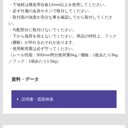
応
・下地材は構造用合板12mm以上を使用してください。
ル
し
・必ず付属の金具やネジで取付してください。
ミ
て
・取付面の強度が充分な事を確認してから取付してくださ
レ
い
い。
ー
る
・勾配部分に取付けないでください。
ル
が
・下から負荷を加えないでください。商品の特性上、フック
1
制
（棚板）が外れるおそれがあります。
8
限
・使用耐荷重は必ず守ってください。
0
あ
（レール性能：900mm間分散荷重6kg／棚板：1枚あたり3kg
0
り
／フック：1個あたり1.5kg）
m
の
m
為
注
資料・データ
運賃無
意
料(離
が
島除
必
説明書・図面検索
く)
要
※
商
運
品
賃
仕