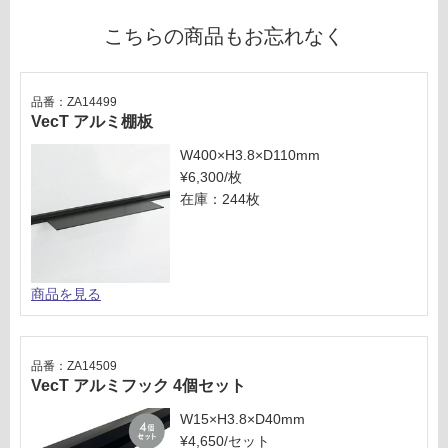
合
様
計
こちらの商品もお忘れなく
欄
:
を
¥0/
ご
本
品番：ZA14499
確
VecT アルミ棚板
認
く
W400×H3.8×D110mm
だ
¥6,300/枚
さ
在庫：244枚
い
対
応
し
商品を見る
て
い
な
品番：ZA14509
い
VecT アルミフック 4個セット
W15×H3.8×D40mm
¥4,650/セット