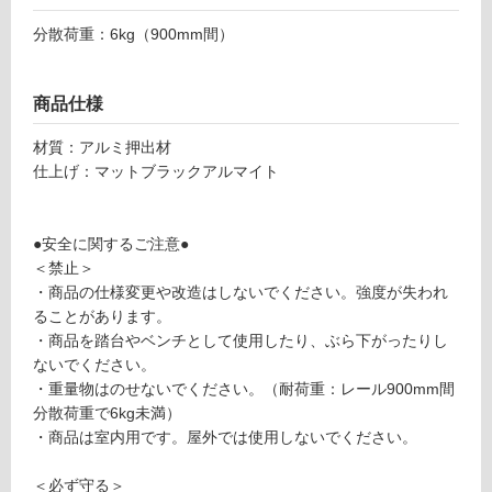
ー
分散荷重：6kg（900mm間）
リ
商品仕様
ン
材質：アルミ押出材
仕上げ：マットブラックアルマイト
グ
Z
●安全に関するご注意●
土足・遮
A
＜禁止＞
1
音・床暖
・商品の仕様変更や改造はしないでください。強度が失われ
4
対
ることがあります。
4
応
・商品を踏台やベンチとして使用したり、ぶら下がったりし
8
し
ないでください。
9
て
・重量物はのせないでください。（耐荷重：レール900mm間
V
い
分散荷重で6kg未満）
e
る
・商品は室内用です。屋外では使用しないでください。
c
T
対
＜必ず守る＞
ア