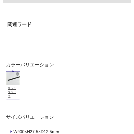
て
い
な
い
屋
内
壁・
屋
カラーバリエーション
外
壁・
浴
マット
室
ブラッ
ク
壁
使
用
サイズバリエーション
可
能
W900×H27.5×D12.5mm