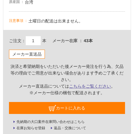
台湾
原産国
に
適
し
土曜日の配送は出来ません。
注意事項
て
い
る
ご注文：
本
メーカー在庫
43本
適
し
メーカー直送品
て
い
決済と希望納期をいただいた後メーカー発注を行う為、欠品
る
等の理由でご用意が出来ない場合があります予めご了承くだ
が
さい。
注
メーカー直送品については
こちらをご覧ください
。
意
※メーカー仕様の梱包で配送されます。
が
必
カートに入れる
要
適
先納期の大口案件在庫問い合わせはこちら
し
在庫お知らせ登録
返品・交換について