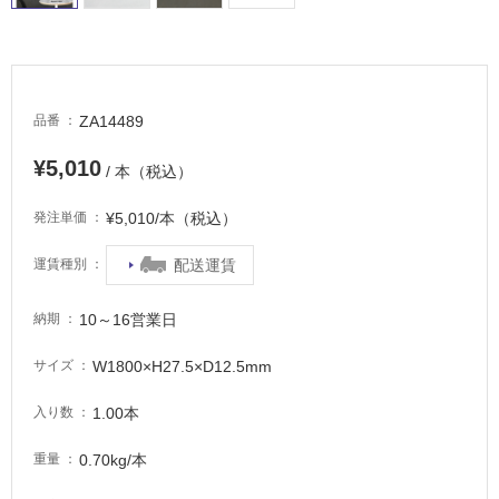
ル
屋
ZA14489
品番
内
床・
¥5,010
/ 本（税込）
屋
¥5,010/本（税込）
外
発注単価
床・
配送運賃
運賃種別
浴
室
10～16営業日
納期
床・
駐
W1800×H27.5×D12.5mm
サイズ
車
1.00本
入り数
場
0.70kg/本
重量
非
常