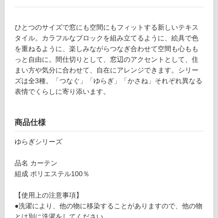
使
用
不
ひとつのサイズで窓にも空間にもフィットする新しいテキス
可
タイル。カラフルなブロックを組み立てるように、絵具で色
を重ねるように、楽しみながらつなぎ合わせて空間も心もも
っと自由に。間仕切りとして、窓辺のアクセントとして、住
まい方や気分に合わせて、自在にアレンジできます。シリー
フ
ズは全3種。「つなぐ」「ゆらぎ」「かさね」それぞれ異なる
表情でくらしに寄り添います。
ロ
商品仕様
ー
ゆらぎシリーズ
リ
品名 カーテン
ン
組成 ポリエステル100％
F
【使用上の注意事項】
グ
U
●洗濯により、他の物に移染することがありますので、他の物
3
とは別に洗濯をしてください。