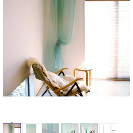
ム
修理お問い合わせ
クレーム公開
自分らしい家づくり
最高のリノベ会社が
みつ
照明
ペット用品
横浜スマート
ショールー
SUVACO
かる
リノベりす
ム
ウェルビーみのお
HDC
説明書・図面検索
水まわり
3年保証
BOX
内装用建材
パネル・壁材
お役立ち情報
住まいの
スタイリング
ロートアイアン
天然石・石材
アイデア
タ
ミラタップ
チャンネル
メンテナンス・
施工材
新商品
オンライン相談
イ
ル
屋
内
床・
屋
外