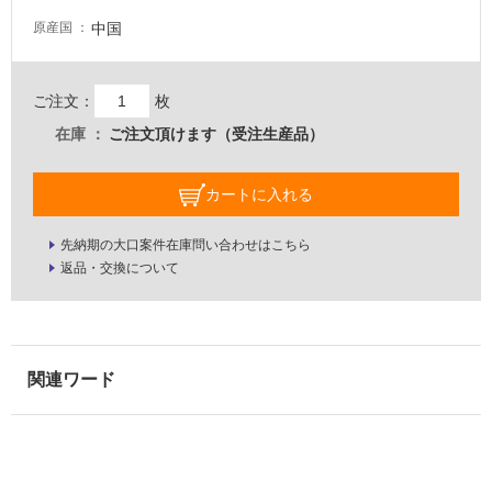
い
る
中国
原産国
が
注
意
ご注文：
枚
が
在庫
ご注文頂けます（受注生産品）
必
要
カートに入れる
適
し
先納期の大口案件在庫問い合わせはこちら
て
返品・交換について
い
な
い
屋
内
壁・
屋