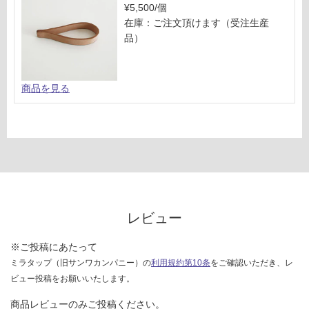
い
¥5,500/個
対
在庫：ご注文頂けます（受注生産
応
品）
し
て
い
商品を見る
な
い
レビュー
※ご投稿にあたって
ミラタップ（旧サンワカンパニー）の
利用規約第10条
をご確認いただき、レ
ビュー投稿をお願いいたします。
商品レビューのみご投稿ください。