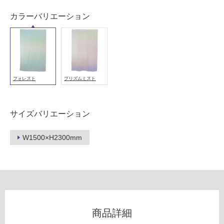
外
カラーバリエーション
壁・
浴
室
壁
使
フォレスト
プリズムミスト
用
可
能
サイズバリエーション
使
用
W1500×H2300mm
可
能
(寒
冷
地
以
外)
商品詳細