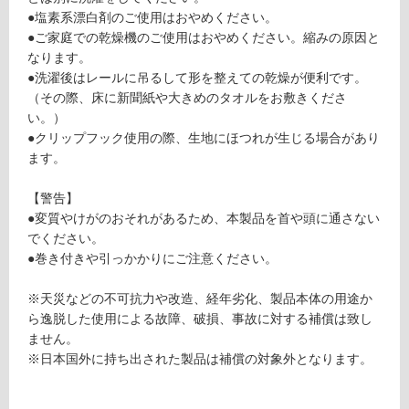
土足・遮
3
●塩素系漂白剤のご使用はおやめください。
1
音・床暖
●ご家庭での乾燥機のご使用はおやめください。縮みの原因と
3
なります。
対
9
●洗濯後はレールに吊るして形を整えての乾燥が便利です。
応
O
（その際、床に新聞紙や大きめのタオルをお敷きくださ
し
F
い。）
て
C
●クリップフック使用の際、生地にほつれが生じる場合があり
い
ゆ
ます。
る
ら
ぎ
対
【警告】
フ
応
●変質やけがのおそれがあるため、本製品を首や頭に通さない
ォ
し
でください。
レ
て
●巻き付きや引っかかりにご注意ください。
ス
い
ト
る
※天災などの不可抗力や改造、経年劣化、製品本体の用途か
1
が
ら逸脱した使用による故障、破損、事故に対する補償は致し
5
制
ません。
0
限
※日本国外に持ち出された製品は補償の対象外となります。
0
あ
×
り