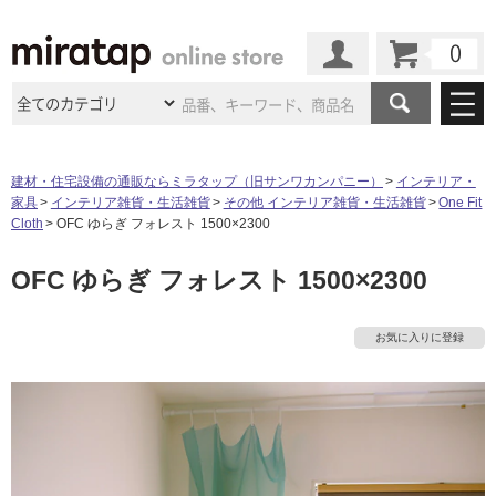
カート
マイページ
商品カテゴリ
建材・住宅設備の通販ならミラタップ（旧サンワカンパニー）
インテリア・
家具
インテリア雑貨・生活雑貨
その他 インテリア雑貨・生活雑貨
One Fit
施工事例
洗面所・水回り
タイル
Cloth
OFC ゆらぎ フォレスト 1500×2300
ショールーム
施工事例
法人案件納入事例
OFC ゆらぎ フォレスト 1500×2300
キッチン
浴室（風呂・
バスルー
ム）・
トイレ
ショールームの
ご案内
東京
ショールーム
ミラタップ
のあるくらし
お客様訪問
インタビュー
ドア（扉）・
建具・玄関
お気に入りに登録
サポート
扉
エクステリア
（外構）
大阪
ショールーム
仙台
ショールーム
店舗・施設事例
その他サービス
ご利用ガイド
初めての方へ
ウッドデッキ
フローリング・
床材
名古屋
ショールーム
京都
ショールーム
ミラタップと
創る家
工事会社紹介
Coziコンシ
よくある質問
お問い合わせ
ASOLIE
ェルジュ
収納
インテリア・
家具
福岡
ショールーム
札幌スマート
ショールー