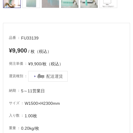
床・
浴
室
床・
駐
FU33139
品番
車
場
¥9,900
/ 枚（税込）
非
¥9,900/枚（税込）
発注単価
常
に
配送運賃
運賃種別
適
し
5～11営業日
納期
て
い
W1500×H2300mm
サイズ
る
適
1.00枚
入り数
し
て
0.20kg/枚
重量