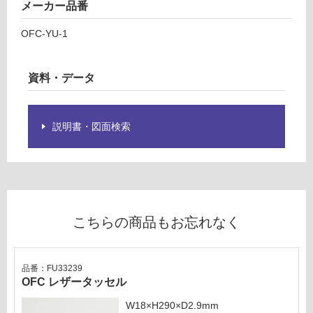
2
メーカー品番
の
3
為
OFC-YU-1
0
注
0
意
が
資料・データ
運賃表
必
O
要
※
説明書・図面検索
商
運
品
賃
仕
合
様
計
欄
:
を
¥1,
こちらの商品もお忘れなく
ご
27
確
0/
認
枚
く
品番：FU33239
OFC レザータッセル
だ
さ
W18×H290×D2.9mm