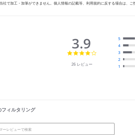
当社で加工・加筆ができません。個人情報の記載等、利用規約に反する場合は、ご
3.9
5
4
3.
3
9
2
s
26 レビュー
1
t
a
r
r
a
t
i
n
g
のフィルタリング