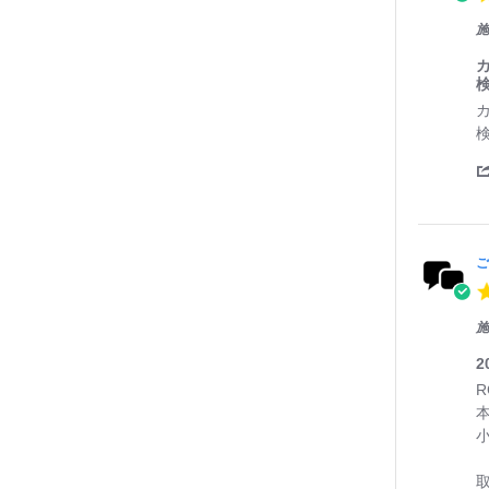
i
施
n
g
o
n
R
r
3
e
e
0
v
v
A
i
i
p
e
e
r
w
w
2
b
s
0
y
t
2
a
6
ご
t
i
n
施
g
o
2
n
3
R
r
0
e
e
D
v
v
e
i
i
c
e
e
2
w
w