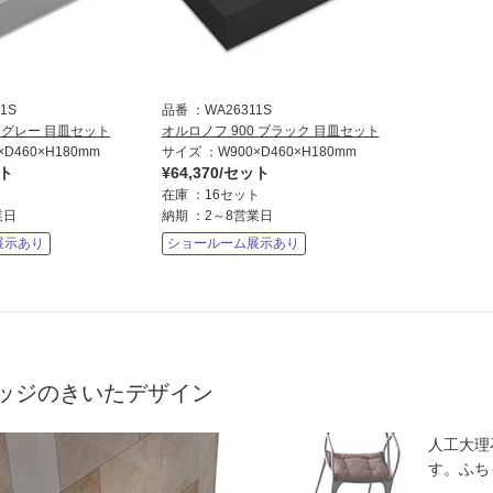
1S
品番
WA26311S
0 グレー 目皿セット
オルロノフ 900 ブラック 目皿セット
×D460×H180mm
サイズ
W900×D460×H180mm
ット
¥64,370/セット
ト
在庫
16セット
業日
納期
2～8営業日
展示あり
ショールーム展示あり
ッジのきいたデザイン
人工大理
す。ふち