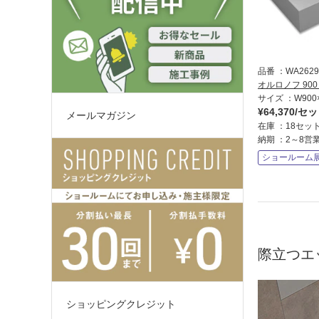
品番
WA2629
オルロノフ 90
サイズ
W900
¥64,370/セ
メールマガジン
在庫
18セッ
納期
2～8営
ショールーム
際立つエ
ショッピングクレジット