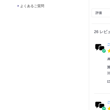
よくあるご質問
S
e
評価
a
r
c
h
R
26 レビ
e
v
i
ご
e
w
s
施
R
r
e
e
v
v
i
i
e
e
w
w
b
s
y
t
ご
a
t