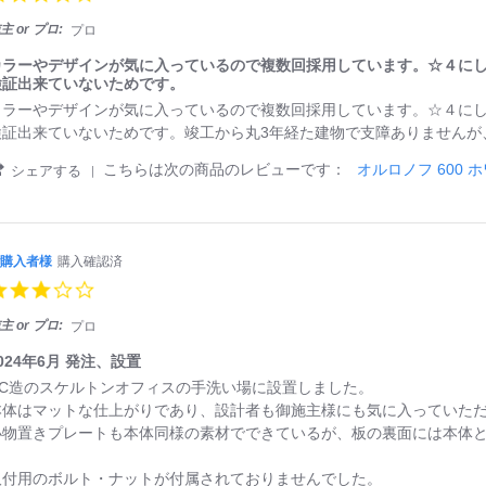
e
0
入
v
s
主 or プロ:
プロ
者
i
t
様
e
a
カラーやデザインが気に入っているので複数回採用しています。☆４に
施
w
r
検証出来ていないためです。
工
b
r
し
カラーやデザインが気に入っているので複数回採用しています。☆４に
y
a
や
ご
検証出来ていないためです。竣工から丸3年経た建物で支障ありませんが
t
す
購
i
い
入
'
こちらは次の商品のレビューです：
オルロノフ 600 
シェアする
n
者
S
g
様
h
o
a
n
r
ご
3
e
購入者様
購入確認済
購
0
R
3.
入
A
e
0
者
p
v
s
主 or プロ:
様
プロ
r
i
t
カ
2
e
a
024年6月 発注、設置
ラ
0
w
r
ー
RC造のスケルトンオフィスの手洗い場に設置しました。
2
b
r
や
6
y
本体はマットな仕上がりであり、設計者も御施主様にも気に入っていた
a
デ
ご
小物置きプレートも本体同様の素材でできているが、板の裏面には本体
t
ザ
購
i
イ
入
n
ン
取付用のボルト・ナットが付属されておりませんでした。
者