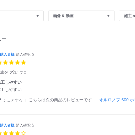
画像 & 動画
施主 o
ュー
購入者様
購入確認済
5.
0
s
主 or プロ:
プロ
t
a
施工しやすい
r
施工しやすい
r
a
'
こちらは次の商品のレビューです：
オルロノフ 600 
シェアする
t
S
i
h
n
a
g
r
e
購入者様
購入確認済
ご
R
4.
購