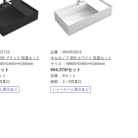
6271S
品番
WA26281S
600 ブラック 目皿セット
オルロノフ 900 ホワイト 目皿セット
00×D460×H160mm
サイズ
W900×D460×H180mm
/セット
¥64,370/セット
ット
在庫
9セット
8営業日
納期
2～8営業日
ム展示あり
ショールーム展示あり