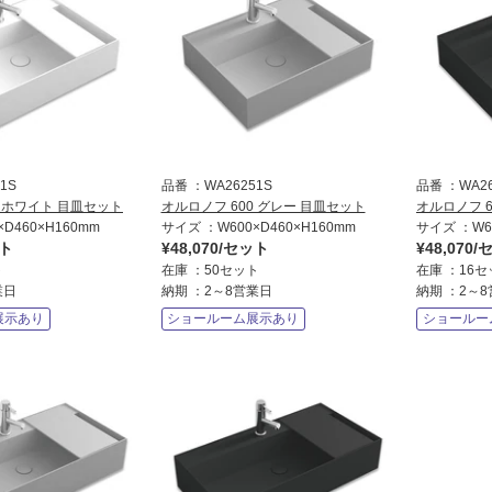
1S
品番
WA26251S
品番
WA2
0 ホワイト 目皿セット
オルロノフ 600 グレー 目皿セット
オルロノフ 
×D460×H160mm
サイズ
W600×D460×H160mm
サイズ
W6
ット
¥48,070/セット
¥48,070
ト
在庫
50セット
在庫
16セ
業日
納期
2～8営業日
納期
2～
展示あり
ショールーム展示あり
ショールー