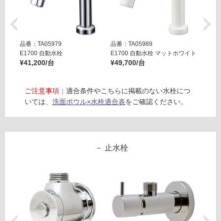
ー
要
な
※
し
商
排
品
品番：TA05979
品番：TA05989
品番：T
水
仕
E1700 自動水栓
E1700 自動水栓 マットホワイト
E170
バ
様
¥41,200/台
¥49,700/台
¥49,7
ル
欄
ブ
を
ウ
ご注意事項：
適合条件やこちらに掲載のない水栓につ
ご
ィ
いては、
洗面ボウル×水栓適合表
をご確認ください。
確
ズ
認
ハ
く
イ
だ
ブ
止水栓
さ
リ
い
ッ
対
ド
応
オ
し
ル
て
ロ/
い
サ