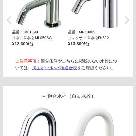
フ
て
9
い
0
る
0
対
ホ
品番：TA01399
品番：MPK0009
品番：T
応
ワ
リネア単水栓 ML050SW
フィクサー 単水栓FK612
リズム単
し
イ
¥12,600/台
¥13,800/台
¥19,8
て
ト
い
る
ご注意事項：
適合条件やこちらに掲載のない水栓につ
運賃表
が
いては、
洗面ボウル×水栓適合表
をご確認ください。
E
制
W
限
A
あ
2
り
適合水栓（自動水栓）
6
の
4
為
0
注
1
意
フ
が
ロ
必