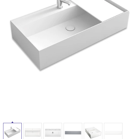
ム
修理お問い合わせ
クレーム公開
自分らしい家づくり
最高のリノベ会社が
みつ
照明
ペット用品
横浜スマート
ショールー
SUVACO
かる
リノベりす
ム
ウェルビーみのお
HDC
説明書・図面検索
水まわり
3年保証
BOX
内装用建材
パネル・壁材
お役立ち情報
住まいの
スタイリング
ロートアイアン
天然石・石材
アイデア
ミラタップ
チャンネル
メンテナンス・
施工材
新商品
オンライン相談