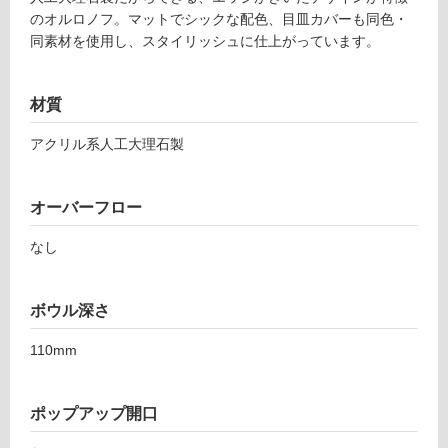
のオルロノフ。マットでシックな配色、目皿カバーも同色・
同素材を使用し、スタイリッシュに仕上がっています。
タ
イ
材質
アクリル系人工大理石製
ル
屋
オーバーフロー
内
なし
床・
屋
外
ボウル深さ
床・
110mm
浴
室
床・
ポップアップ開口
駐