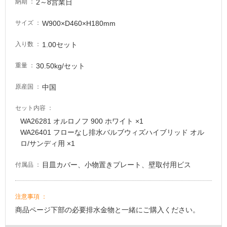
2～8営業日
納期
W900×D460×H180mm
サイズ
1.00セット
入り数
30.50kg/セット
重量
中国
原産国
セット内容
WA26281 オルロノフ 900 ホワイト ×1
WA26401 フローなし排水バルブウィズハイブリッド オル
ロ/サンディ用 ×1
目皿カバー、小物置きプレート、壁取付用ビス
付属品
注意事項
商品ページ下部の必要排水金物と一緒にご購入ください。