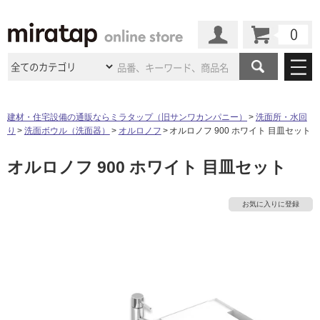
カート
マイページ
商品カテゴリ
建材・住宅設備の通販ならミラタップ（旧サンワカンパニー）
洗面所・水回
り
洗面ボウル（洗面器）
オルロノフ
オルロノフ 900 ホワイト 目皿セット
施工事例
洗面所・水回り
タイル
オルロノフ 900 ホワイト 目皿セット
ショールーム
施工事例
法人案件納入事例
キッチン
浴室（風呂・
バスルー
ム）・
トイレ
ショールームの
ご案内
東京
ショールーム
お気に入りに登録
ミラタップ
のあるくらし
お客様訪問
インタビュー
ドア（扉）・
建具・玄関
サポート
扉
エクステリア
（外構）
大阪
ショールーム
仙台
ショールーム
店舗・施設事例
その他サービス
ご利用ガイド
初めての方へ
ウッドデッキ
フローリング・
床材
名古屋
ショールーム
京都
ショールーム
ミラタップと
創る家
工事会社紹介
Coziコンシ
よくある質問
お問い合わせ
ASOLIE
ェルジュ
収納
インテリア・
家具
福岡
ショールーム
札幌スマート
ショールー