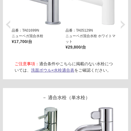
ワ
イ
フ
ト
目
ロ
皿
品番：TA01699N
品番：TA05129N
品番：T
セ
ニューベガ混合水栓
ニューベガ混合水栓 ホワイトマ
ニュー
ー
¥17,700/台
ッ
ット
ット
¥29,800/台
¥29,8
ト
リ
-
W
ご注意事項：
適合条件やこちらに掲載のない水栓につ
ン
A
いては、
洗面ボウル×水栓適合表
をご確認ください。
2
グ
6
2
8
土足・遮
適合水栓（単水栓）
1
音・床暖
オ
ル
対
ロ
応
ノ
し