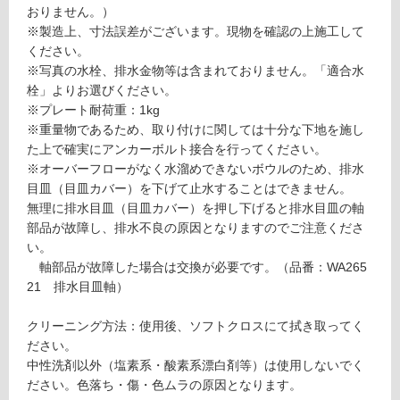
必
おりません。）
要
※製造上、寸法誤差がございます。現物を確認の上施工して
ください。
適
※写真の水栓、排水金物等は含まれておりません。「適合水
し
栓」よりお選びください。
て
※プレート耐荷重：1kg
い
※重量物であるため、取り付けに関しては十分な下地を施し
な
た上で確実にアンカーボルト接合を行ってください。
い
※オーバーフローがなく水溜めできないボウルのため、排水
目皿（目皿カバー）を下げて止水することはできません。
屋
無理に排水目皿（目皿カバー）を押し下げると排水目皿の軸
内
部品が故障し、排水不良の原因となりますのでご注意くださ
い。
壁・
軸部品が故障した場合は交換が必要です。（品番：WA265
屋
21 排水目皿軸）
外
壁・
クリーニング方法：使用後、ソフトクロスにて拭き取ってく
浴
ださい。
室
中性洗剤以外（塩素系・酸素系漂白剤等）は使用しないでく
ださい。色落ち・傷・色ムラの原因となります。
壁