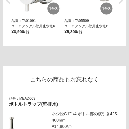
な
ン
い
デ
ィ
品番：TA01091
品番：TA05509
品番：T
用
ユーロアングル壁用止水栓K
ユーロアングル壁用止水栓B
壁用ア
¥6,900/台
¥5,300/台
ー ブ
¥14,8
運賃表
G
運
賃
合
計
こちらの商品もお忘れなく
:
¥2,
54
品番：MBAD003
0/
ボトルトラップ(壁排水)
セ
ネジ径G1"1/4 ボトル部の横引き425-
ッ
460mm
ト
¥14,800/台