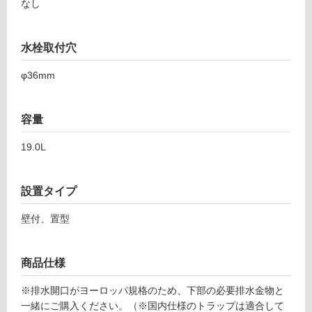
なし
車
場
水栓取付穴
非
常
φ36mm
に
適
し
容量
て
い
19.0L
る
適
設置タイプ
し
て
壁付、置型
い
る
が
商品仕様
注
意
※排水開口がヨーロッパ規格のため、下部の必要排水金物と
が
一緒にご購入ください。（※国内仕様のトラップは適合して