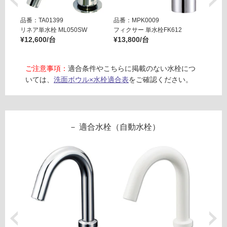
い
0
る
品番：TA01399
品番：MPK0009
品番：T
0
対
リネア単水栓 ML050SW
フィクサー 単水栓FK612
リズム単
ホ
応
¥12,600/台
¥13,800/台
¥19,8
ワ
し
イ
て
ト
ご注意事項：
適合条件やこちらに掲載のない水栓につ
い
いては、
洗面ボウル×水栓適合表
をご確認ください。
る
運賃表
が
E
制
W
限
A
適合水栓（自動水栓）
あ
2
り
6
の
4
為
0
注
1
意
フ
が
ロ
必
ー
要
な