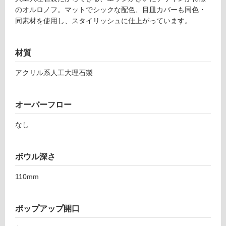
タ
のオルロノフ。マットでシックな配色、目皿カバーも同色・
同素材を使用し、スタイリッシュに仕上がっています。
イ
材質
ル
アクリル系人工大理石製
屋
内
オーバーフロー
床・
屋
なし
外
床・
ボウル深さ
浴
室
110mm
床・
駐
ポップアップ開口
車