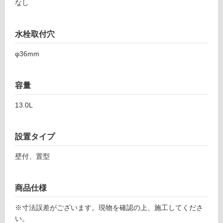
場
なし
非
常
水栓取付穴
に
適
φ36mm
し
て
容量
い
る
13.0L
適
し
て
設置タイプ
い
壁付、置型
る
が
注
商品仕様
意
が
※寸法誤差がございます。現物を確認の上、施工してくださ
必
い。
要