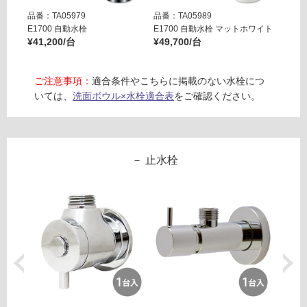
※
し
品番：TA05979
品番：TA05989
品番：T
商
排
E1700 自動水栓
E1700 自動水栓 マットホワイト
E170
品
水
¥41,200/台
¥49,700/台
¥49,7
仕
バ
様
ル
欄
ご注意事項：
適合条件やこちらに掲載のない水栓につ
ブ
を
いては、
洗面ボウル×水栓適合表
をご確認ください。
ウ
ご
ィ
確
ズ
認
ハ
く
止水栓
イ
だ
ブ
さ
リ
い
ッ
対
ド
応
オ
し
ル
て
ロ/
い
サ
な
ン