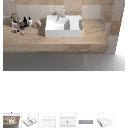
ム
修理お問い合わせ
クレーム公開
自分らしい家づくり
最高のリノベ会社が
みつ
照明
ペット用品
横浜スマート
ショールー
SUVACO
かる
リノベりす
ム
ウェルビーみのお
HDC
説明書・図面検索
水まわり
3年保証
BOX
内装用建材
パネル・壁材
お役立ち情報
住まいの
スタイリング
ロートアイアン
天然石・石材
アイデア
ミラタップ
チャンネル
メンテナンス・
施工材
新商品
オンライン相談