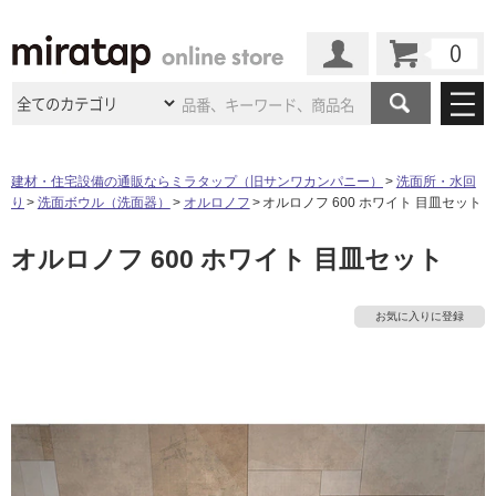
カート
マイページ
商品カテゴリ
建材・住宅設備の通販ならミラタップ（旧サンワカンパニー）
洗面所・水回
り
洗面ボウル（洗面器）
オルロノフ
オルロノフ 600 ホワイト 目皿セット
施工事例
洗面所・水回り
タイル
オルロノフ 600 ホワイト 目皿セット
ショールーム
施工事例
法人案件納入事例
キッチン
浴室（風呂・
バスルー
ム）・
トイレ
ショールームの
ご案内
東京
ショールーム
お気に入りに登録
ミラタップ
のあるくらし
お客様訪問
インタビュー
ドア（扉）・
建具・玄関
サポート
扉
エクステリア
（外構）
大阪
ショールーム
仙台
ショールーム
店舗・施設事例
その他サービス
ご利用ガイド
初めての方へ
ウッドデッキ
フローリング・
床材
名古屋
ショールーム
京都
ショールーム
ミラタップと
創る家
工事会社紹介
Coziコンシ
よくある質問
お問い合わせ
ASOLIE
ェルジュ
収納
インテリア・
家具
福岡
ショールーム
札幌スマート
ショールー