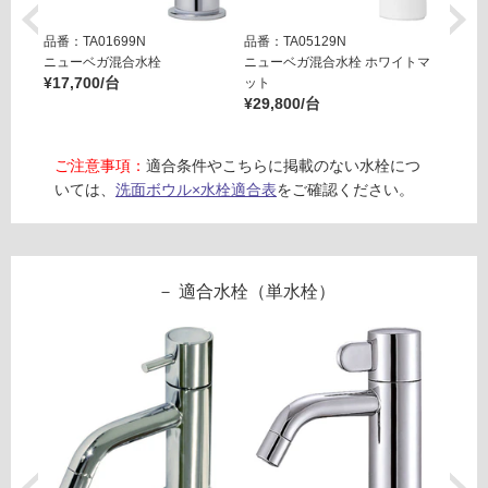
フ
ト
品番：TA01699N
品番：TA05129N
品番：T
目
ロ
ニューベガ混合水栓
ニューベガ混合水栓 ホワイトマ
ニュー
皿
¥17,700/台
ット
ット
セ
¥29,800/台
¥29,8
ー
ッ
ト
リ
ご注意事項：
適合条件やこちらに掲載のない水栓につ
-
いては、
洗面ボウル×水栓適合表
をご確認ください。
W
ン
A
2
グ
6
適合水栓（単水栓）
2
4
土足・遮
1
音・床暖
オ
ル
対
ロ
応
ノ
し
フ
て
6