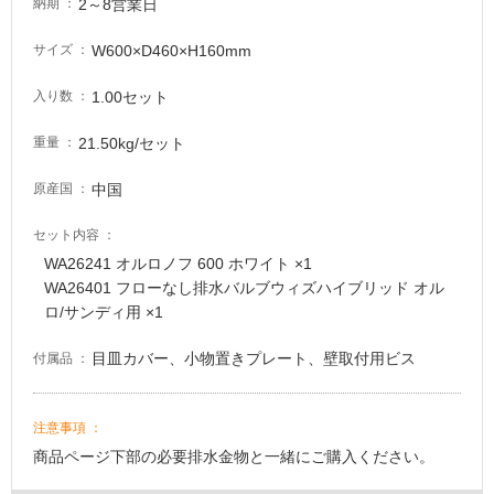
2～8営業日
納期
W600×D460×H160mm
サイズ
1.00セット
入り数
21.50kg/セット
重量
中国
原産国
セット内容
WA26241 オルロノフ 600 ホワイト ×1
WA26401 フローなし排水バルブウィズハイブリッド オル
ロ/サンディ用 ×1
目皿カバー、小物置きプレート、壁取付用ビス
付属品
注意事項
商品ページ下部の必要排水金物と一緒にご購入ください。