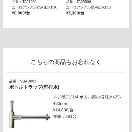
い
品番：TA01091
品番：TA05509
品番：T
デ
ユーロアングル壁用止水栓K
ユーロアングル壁用止水栓B
壁用ア
ィ
¥6,900/台
¥5,300/台
ー ブ
用
¥14,8
運賃表
G
運
賃
こちらの商品もお忘れなく
合
計
:
品番：MBAD003
¥2,
ボトルトラップ(壁排水)
54
0/
ネジ径G1"1/4 ボトル部の横引き425-
セ
460mm
ッ
¥14,800/台
ト
在庫：291台