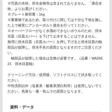
※写真の水栓、排水金物等は含まれておりません。「適合水
適
栓」よりお選びください。
し
※プレート耐荷重：1kg
て
※重量物であるため、取り付けに関しては十分な下地を施し
い
た上で確実にアンカーボルト接合を行ってください。
な
※オーバーフローがなく水溜めできないボウルのため、排水
い
目皿（目皿カバー）を下げて止水することはできません。
無理に排水目皿（目皿カバー）を押し下げると排水目皿の軸
部品が故障し、排水不良の原因となりますのでご注意くださ
屋
い。
内
軸部品が故障した場合は交換が必要です。（品番：WA265
壁・
21 排水目皿軸）
屋
外
クリーニング方法：使用後、ソフトクロスにて拭き取ってく
ださい。
壁・
中性洗剤以外（塩素系・酸素系漂白剤等）は使用しないでく
浴
ださい。色落ち・傷・色ムラの原因となります。
室
壁
資料・データ
使