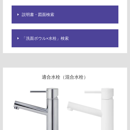
用
可
説明書・図面検索
W
能
A
使
2
用
6
可
「洗面ボウル×水栓」検索
2
能
4
(寒
1
冷
S
地
オ
以
ル
外)
適合水栓（混合水栓）
ロ
ノ
使
フ
用
6
不
0
可
0
ホ
ワ
イ