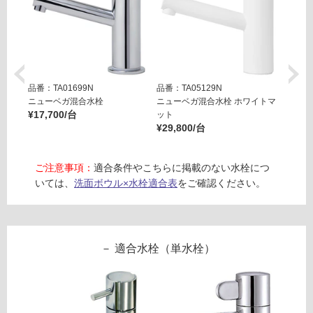
ラ
ッ
フ
ク
目
ロ
皿
品番：TA01699N
品番：TA05129N
品番：T
セ
ー
ニューベガ混合水栓
ニューベガ混合水栓 ホワイトマ
ニュー
ッ
¥17,700/台
ット
ット
ト
¥29,800/台
¥29,8
リ
-
W
ン
ご注意事項：
適合条件やこちらに掲載のない水栓につ
A
いては、
洗面ボウル×水栓適合表
をご確認ください。
2
グ
6
2
7
土足・遮
適合水栓（単水栓）
1
音・床暖
オ
ル
対
ロ
応
ノ