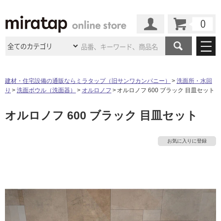
カート
マイページ
商品カテゴリ
建材・住宅設備の通販ならミラタップ（旧サンワカンパニー）
洗面所・水回
り
洗面ボウル（洗面器）
オルロノフ
オルロノフ 600 ブラック 目皿セット
施工事例
洗面所・水回り
タイル
オルロノフ 600 ブラック 目皿セット
ショールーム
施工事例
法人案件納入事例
キッチン
浴室（風呂・
バスルー
ム）・
トイレ
ショールームの
ご案内
東京
ショールーム
お気に入りに登録
ミラタップ
のあるくらし
お客様訪問
インタビュー
ドア（扉）・
建具・玄関
サポート
扉
エクステリア
（外構）
大阪
ショールーム
仙台
ショールーム
店舗・施設事例
その他サービス
ご利用ガイド
初めての方へ
ウッドデッキ
フローリング・
床材
名古屋
ショールーム
京都
ショールーム
ミラタップと
創る家
工事会社紹介
Coziコンシ
よくある質問
お問い合わせ
ASOLIE
ェルジュ
収納
インテリア・
家具
福岡
ショールーム
札幌スマート
ショールー