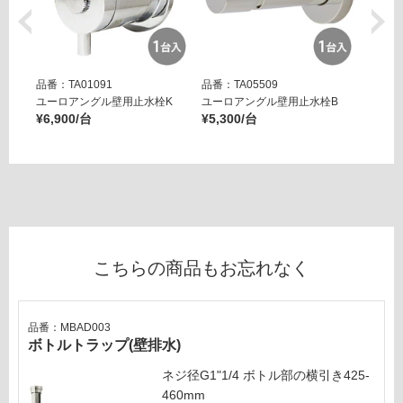
い
サ
な
ン
い
デ
ィ
品番：TA01091
品番：TA05509
品番：T
用
ユーロアングル壁用止水栓K
ユーロアングル壁用止水栓B
壁用ア
¥6,900/台
¥5,300/台
ー ブ
運賃表
¥14,8
G
運
賃
合
計
こちらの商品もお忘れなく
:
¥2,
54
品番：MBAD003
0/
ボトルトラップ(壁排水)
セ
ッ
ネジ径G1"1/4 ボトル部の横引き425-
ト
460mm