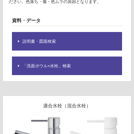
ださい。色落ち・傷・色ムラの原因となります。
使
用
資料・データ
可
W
能
A
使
説明書・図面検索
2
用
6
可
2
能
7
(寒
「洗面ボウル×水栓」検索
1
冷
S
地
オ
以
ル
外)
ロ
ノ
使
適合水栓（混合水栓）
フ
用
6
不
0
可
0
ブ