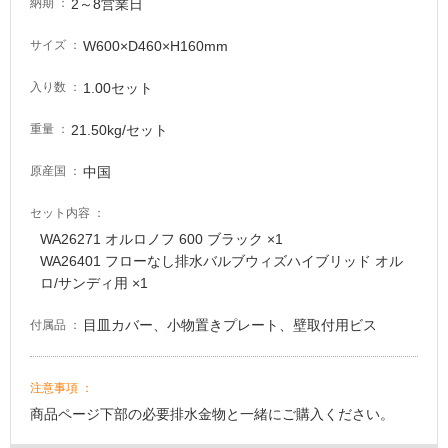
2～8営業日
納期
W600×D460×H160mm
サイズ
1.00セット
入り数
21.50kg/セット
重量
中国
原産国
セット内容
WA26271 オルロノフ 600 ブラック ×1
WA26401 フローなし排水バルブウィズハイブリッド オル
ロ/サンディ用 ×1
目皿カバー、小物置きプレート、壁取付用ビス
付属品
注意事項
商品ページ下部の必要排水金物と一緒にご購入ください。