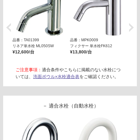
し
フ
て
6
い
0
る
0
対
ブ
応
品番：TA01399
品番：MPK0009
品番：T
ラ
し
リネア単水栓 ML050SW
フィクサー 単水栓FK612
リズム単
ッ
て
¥12,600/台
¥13,800/台
¥19,8
ク
い
る
運賃表
ご注意事項：
適合条件やこちらに掲載のない水栓につ
が
E
いては、
洗面ボウル×水栓適合表
をご確認ください。
制
W
限
A
あ
2
り
6
適合水栓（自動水栓）
の
4
為
0
注
1
意
フ
が
ロ