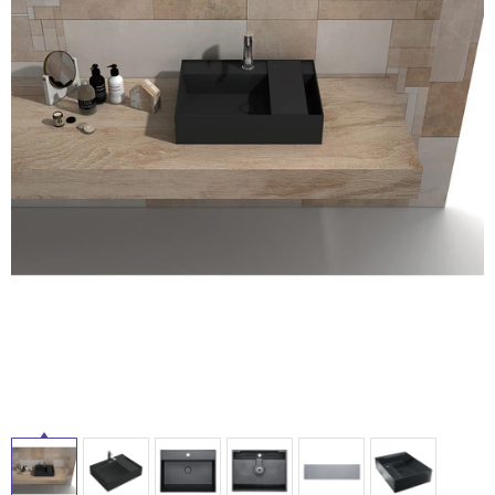
ム
修理お問い合わせ
クレーム公開
自分らしい家づくり
最高のリノベ会社が
みつ
照明
ペット用品
横浜スマート
ショールー
SUVACO
かる
リノベりす
ム
ウェルビーみのお
HDC
説明書・図面検索
水まわり
3年保証
BOX
内装用建材
パネル・壁材
お役立ち情報
住まいの
スタイリング
ロートアイアン
天然石・石材
アイデア
ミラタップ
チャンネル
メンテナンス・
施工材
新商品
オンライン相談