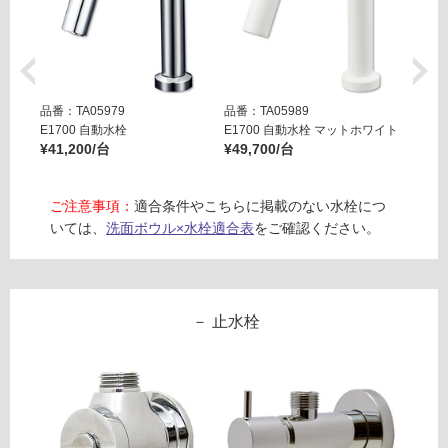
必
ー
要
な
※
し
商
排
品
水
品番：TA05979
品番：TA05989
品番：T
仕
バ
E1700 自動水栓
E1700 自動水栓 マットホワイト
E170
様
ル
¥41,200/台
¥49,700/台
¥49,7
欄
ブ
を
ウ
ご
ご注意事項：
適合条件やこちらに掲載のない水栓につ
ィ
確
いては、
洗面ボウル×水栓適合表
をご確認ください。
ズ
認
ハ
く
イ
だ
ブ
さ
止水栓
リ
い
ッ
対
ド
応
オ
し
ル
て
ロ/