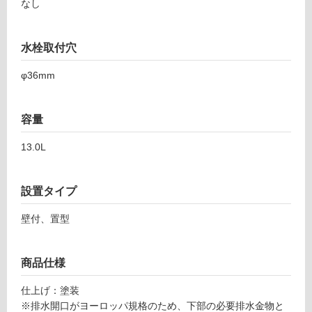
なし
車
場
水栓取付穴
非
常
φ36mm
に
適
容量
し
て
13.0L
い
る
適
設置タイプ
し
壁付、置型
て
い
る
商品仕様
が
注
仕上げ：塗装
意
※排水開口がヨーロッパ規格のため、下部の必要排水金物と
が