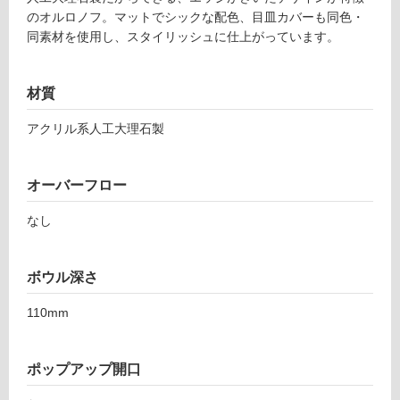
のオルロノフ。マットでシックな配色、目皿カバーも同色・
同素材を使用し、スタイリッシュに仕上がっています。
タ
材質
イ
アクリル系人工大理石製
ル
オーバーフロー
屋
内
なし
床・
屋
ボウル深さ
外
床・
110mm
浴
室
ポップアップ開口
床・
駐