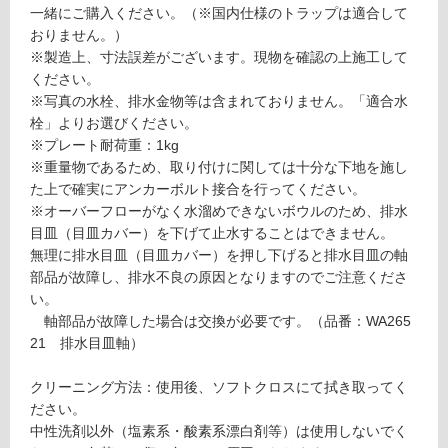
一緒にご購入ください。（※国内仕様のトラップは適合して
必
おりません。）
要
※製造上、寸法誤差がございます。現物を確認の上施工して
適
ください。
し
※写真の水栓、排水金物等は含まれておりません。「適合水
て
栓」よりお選びください。
い
※プレート耐荷重：1kg
な
※重量物であるため、取り付けに関しては十分な下地を施し
い
た上で確実にアンカーボルト接合を行ってください。
※オーバーフローがなく水溜めできないボウルのため、排水
目皿（目皿カバー）を下げて止水することはできません。
屋
無理に排水目皿（目皿カバー）を押し下げると排水目皿の軸
内
部品が故障し、排水不良の原因となりますのでご注意くださ
壁・
い。
屋
軸部品が故障した場合は交換が必要です。（品番：WA265
外
21 排水目皿軸）
壁・
クリーニング方法：使用後、ソフトクロスにて拭き取ってく
浴
ださい。
室
中性洗剤以外（塩素系・酸素系漂白剤等）は使用しないでく
壁