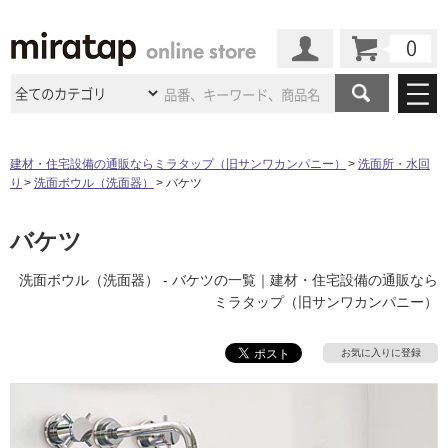
カート
マイページ
商品カテゴリ
建材・住宅設備の通販ならミラタップ（旧サンワカンパニー）
洗面所・水回
り
洗面ボウル（洗面器）
バケツ
施工事例
洗面所・水回り
タイル
ショールーム
バケツ
施工事例
法人案件納入事例
キッチン
浴室（風呂・
バスルー
ム）・
トイレ
ショールームの
ご案内
東京
ショールーム
洗面ボウル（洗面器） - バケツの一覧｜建材・住宅設備の通販なら
ミラタップ
のあるくらし
お客様訪問
インタビュー
ドア（扉）・
建具・玄関
ミラタップ（旧サンワカンパニー）
サポート
扉
エクステリア
（外構）
大阪
ショールーム
仙台
ショールーム
店舗・施設事例
その他サービス
お気に入りに登録
ご利用ガイド
初めての方へ
ウッドデッキ
フローリング・
床材
名古屋
ショールーム
京都
ショールーム
ミラタップと
創る家
工事会社紹介
Coziコンシ
よくある質問
お問い合わせ
ASOLIE
ェルジュ
収納
インテリア・
家具
福岡
ショールーム
札幌スマート
ショールー