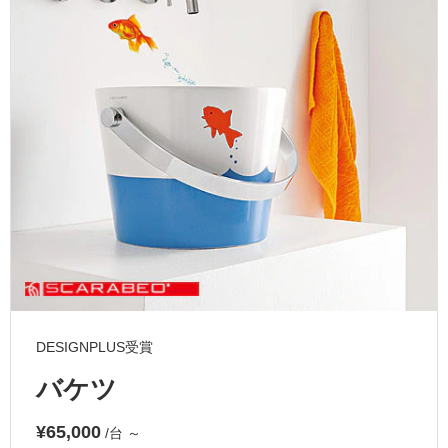
ム
修理お問い合わせ
クレーム公開
自分らしい家づくり
最高のリノベ会社が
みつ
照明
ペット用品
横浜スマート
ショールー
SUVACO
かる
リノベりす
ム
ウェルビーみのお
HDC
説明書・図面検索
水まわり
3年保証
BOX
内装用建材
パネル・壁材
お役立ち情報
住まいの
スタイリング
ロートアイアン
天然石・石材
アイデア
ミラタップ
チャンネル
メンテナンス・
施工材
新商品
オンライン相談
DESIGNPLUS受賞
バケツ
¥65,000
/台
～