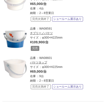
¥65,000/台
在庫
4台
納期
2～8営業日
完売次第終了
ショールーム展示あり
品番
WA08591
チプリーノバケツ
サイズ
φ300×H225mm
¥109,900/台
完売
品番
WA08601
バケツタップ
サイズ
φ300×H225mm
¥69,000/台
在庫
9台
納期
2～8営業日
完売次第終了
ショールーム展示あり