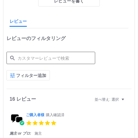
レビューを書く
a
t
i
n
レビュー
g
レビューのフィルタリング
S
フィルター追加
e
a
r
c
h
16 レビュー
並べ替え:
選択
R
e
v
ご購入者様
購入確認済
i
5.
e
0
w
s
施主 or プロ:
施主
s
t