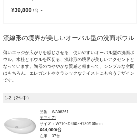
¥39,800
/台
～
流線形の境界が美しいオーバル型の洗面ボウル
薄いエッジが広がりを感じさせる、使いやすいオーバル型の洗面ボ
ウル。水栓とボウルを区切る、流線形の境界が美しいアクセントと
なっています。陶器のつややかな質感と相まって、シンプルな空間
はもちろん、エレガントやクラシックなテイストにも合うデザイン
です。
1-2（2件中）
品番
WA08261
モアイ 71
サイズ
W710×D460×H180/105mm
¥44,000/台
在庫
37台