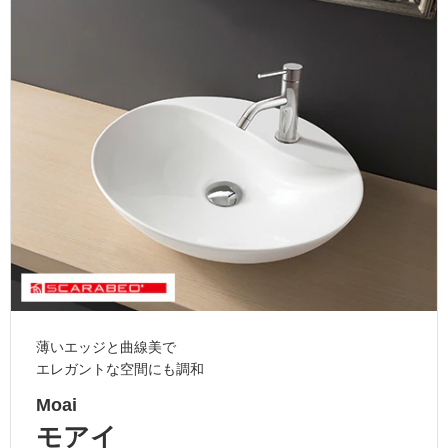
ム
修理お問い合わせ
クレーム公開
自分らしい家づくり
最高のリノベ会社が
みつ
照明
ペット用品
横浜スマート
ショールー
SUVACO
かる
リノベりす
ム
ウェルビーみのお
HDC
説明書・図面検索
水まわり
3年保証
BOX
内装用建材
パネル・壁材
お役立ち情報
住まいの
スタイリング
ロートアイアン
天然石・石材
アイデア
ミラタップ
チャンネル
メンテナンス・
施工材
新商品
オンライン相談
薄いエッジと曲線美で
エレガントな空間にも調和
Moai
モアイ