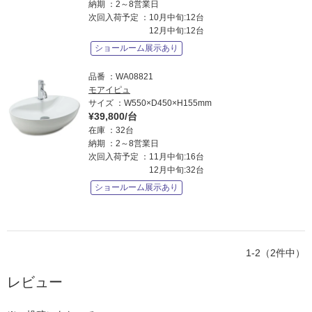
納期
2～8営業日
次回入荷予定
10月中旬:12台
12月中旬:12台
ショールーム展示あり
品番
WA08821
モアイピュ
サイズ
W550×D450×H155mm
¥39,800/台
在庫
32台
納期
2～8営業日
次回入荷予定
11月中旬:16台
12月中旬:32台
ショールーム展示あり
1-2（2件中）
レビュー