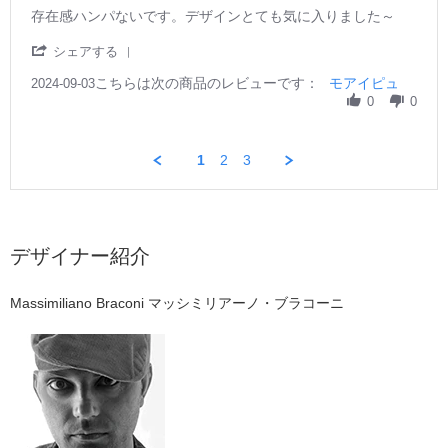
y
r
S
ロ
R
r
存在感ハンパないです。デザインとても気に入りました～
ご
r
e
ン
e
e
購
a
p
で
v
v
'
シェアする
入
t
2
使
i
i
S
者
i
0
用
e
e
こちらは次の商品のレビューです：
h
モアイピュ
2024-09-03
様
n
2
し
w
w
a
0
0
o
g
4
ま
b
s
r
n
し
y
t
e
1
た。
ご
a
R
2
1
2
3
ボ
購
t
e
S
リ
入
i
v
e
ュ
者
n
i
p
ー
様
g
e
2
ム
o
存
w
0
感
n
在
デザイナー紹介
b
2
と
3
感
y
4
高
S
ハ
ご
級
e
ン
Massimiliano Braconi マッシミリアーノ・ブラコーニ
購
感
p
パ
入
が
2
な
者
あ
0
い
様
り
2
で
o
ま
4
す。
n
す。
デ
3
ザ
S
イ
e