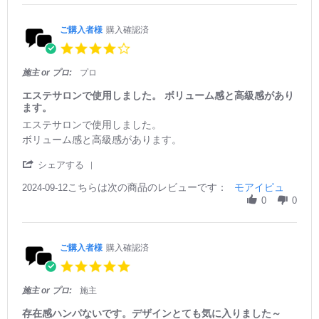
n
e
2
R
0
e
ご購入者様
購入確認済
2
v
4.
5
i
0
e
s
施主 or プロ:
プロ
w
t
b
a
エステサロンで使用しました。 ボリューム感と高級感があり
y
r
ます。
ご
r
R
r
エステサロンで使用しました。
購
a
e
e
入
ボリューム感と高級感があります。
t
v
v
者
i
i
i
様
'
シェアする
n
e
e
o
S
g
w
w
こちらは次の商品のレビューです：
n
h
モアイピュ
2024-09-12
b
s
2
a
0
0
y
t
5
r
ご
a
J
e
購
t
a
R
入
i
n
e
ご購入者様
購入確認済
者
n
2
v
5.
様
g
0
i
0
o
エ
2
e
s
施主 or プロ:
施主
n
ス
5
w
t
1
テ
b
a
存在感ハンパないです。デザインとても気に入りました～
2
サ