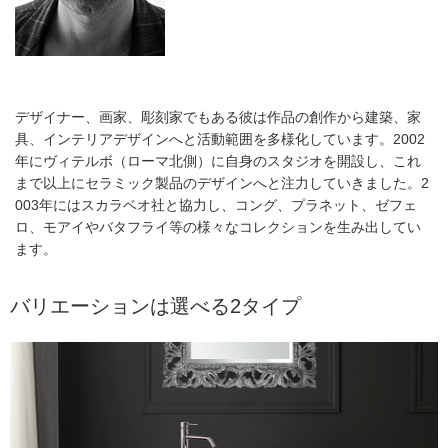
ン
p
と
2
て
0
も
2
気
4
に
入
デザイナー、画家、彫刻家でもある彼は作品の創作から建築、家
り
具、インテリアデザインへと活動範囲を多様化しています。2002
ま
し
年にヴィテルボ（ローマ北側）に自身のスタジオを開設し、これ
た
まで以上にセラミック製品のデザインへと注力していきました。2
～
003年にはスカラベオ社と協力し、コング、プラネット、ゼフェ
ロ、モアイやバタフライ等の様々なコレクションを生み出してい
ます。
バリエーションは選べる2タイプ