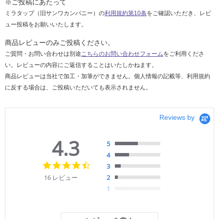
※ご投稿にあたって
ミラタップ（旧サンワカンパニー）の
利用規約第10条
をご確認いただき、レビ
ュー投稿をお願いいたします。
商品レビューのみご投稿ください。
ご質問・お問い合わせは別途
こちらのお問い合わせフォーム
をご利用くださ
い。レビューの内容にご返信することはいたしかねます。
商品レビューは当社で加工・加筆ができません。個人情報の記載等、利用規約
に反する場合は、ご投稿いただいても表示されません。
Reviews by
4.3
5
4
4.
3
3
16 レビュー
2
s
1
t
a
r
r