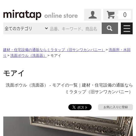
カート
マイページ
商品カテゴリ
建材・住宅設備の通販ならミラタップ（旧サンワカンパニー）
洗面所・水回
り
洗面ボウル（洗面器）
モアイ
施工事例
洗面所・水回り
タイル
ショールーム
モアイ
施工事例
法人案件納入事例
キッチン
浴室（風呂・
バスルー
ム）・
トイレ
ショールームの
ご案内
東京
ショールーム
洗面ボウル（洗面器） - モアイの一覧｜建材・住宅設備の通販なら
ミラタップ
のあるくらし
お客様訪問
インタビュー
ドア（扉）・
建具・玄関
ミラタップ（旧サンワカンパニー）
サポート
扉
エクステリア
（外構）
大阪
ショールーム
仙台
ショールーム
店舗・施設事例
その他サービス
お気に入りに登録
ご利用ガイド
初めての方へ
ウッドデッキ
フローリング・
床材
名古屋
ショールーム
京都
ショールーム
ミラタップと
創る家
工事会社紹介
Coziコンシ
よくある質問
お問い合わせ
ASOLIE
ェルジュ
収納
インテリア・
家具
福岡
ショールーム
札幌スマート
ショールー