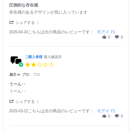
a
圧倒的な存在感
r
R
r
存在感のあるデザインが気に入っています
r
e
e
a
v
v
'
シェアする
t
i
i
S
i
e
e
こちらは次の商品のレビューです：
h
モアイ 71
2026-04-24
n
w
w
a
0
0
g
b
s
r
y
t
e
ご
a
R
購
t
e
ご購入者様
購入確認済
入
i
v
2.
者
n
i
0
様
g
e
s
施主 or プロ:
プロ
o
圧
w
t
n
倒
b
a
うーん‥
2
的
y
r
R
r
うーん‥
4
な
ご
r
e
e
A
存
購
a
v
v
'
p
在
シェアする
入
t
i
i
S
r
感
者
i
e
e
こちらは次の商品のレビューです：
h
モアイ 71
2025-03-22
2
様
n
w
w
a
0
0
0
o
g
b
s
r
2
n
y
t
e
6
2
ご
a
R