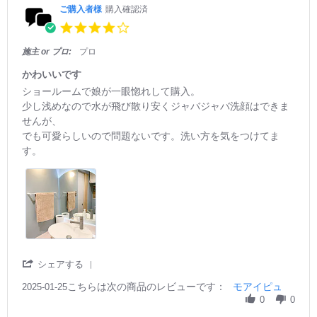
4
購
t
e
ご購入者様
購入確認済
A
入
i
v
p
4.
者
n
i
r
0
様
g
e
2
s
施主 or プロ:
プロ
o
う
w
0
t
n
ー
b
2
a
かわいいです
2
ん‥
y
6
r
R
r
ショールームで娘が一眼惚れして購入。
2
ご
r
e
e
M
購
少し浅めなので水が飛び散り安くジャバジャバ洗顔はできま
a
v
v
a
入
せんが、
t
i
i
r
者
i
でも可愛らしいので問題ないです。洗い方を気をつけてま
e
e
2
様
n
w
w
す。
0
o
g
b
s
2
n
y
t
5
2
ご
a
2
購
t
M
入
i
a
者
n
r
様
g
2
o
か
0
n
わ
2
'
シェアする
2
い
5
S
5
い
こちらは次の商品のレビューです：
h
モアイピュ
2025-01-25
J
で
a
0
0
a
す
r