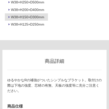
W38×H250×D500mm
グ
M
W38×H200×D400mm
E
0
W38×H150×D300mm
土足・遮
6
W38×H125×D250mm
音・床暖
5
7
対
9
応
カ
し
ウ
て
ン
い
タ
る
商品詳細
ー
対
ブ
応
ラ
し
ゆるやかなRの補強がついたシンプルなブラケット。取付けの
ケ
て
際は下地の強度、芯材の有無、天板の強度等に充分ご注意く
ッ
い
ださい。
ト
る
D
が
3
制
商品仕様
0