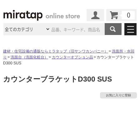
カート
マイページ
商品カテゴリ
建材・住宅設備の通販ならミラタップ（旧サンワカンパニー）
洗面所・水回
り
洗面台（洗面化粧台）
カウンターオプション品
カウンターブラケット
施工事例
洗面所・水回り
タイル
D300 SUS
ショールーム
タ
施工事例
法人案件納入事例
カウンターブラケットD300 SUS
キッチン
浴室（風呂・
バスルー
ム）・
トイレ
ショールームの
ご案内
東京
ショールーム
イ
ミラタップ
のあるくらし
お客様訪問
インタビュー
ドア（扉）・
建具・玄関
お気に入りに登録
サポート
扉
エクステリア
（外構）
大阪
ショールーム
仙台
ショールーム
ル
店舗・施設事例
その他サービス
ご利用ガイド
初めての方へ
ウッドデッキ
フローリング・
床材
名古屋
ショールーム
京都
ショールーム
屋
ミラタップと
創る家
工事会社紹介
Coziコンシ
よくある質問
お問い合わせ
内
ASOLIE
ェルジュ
収納
インテリア・
家具
福岡
ショールーム
札幌スマート
ショールー
床・