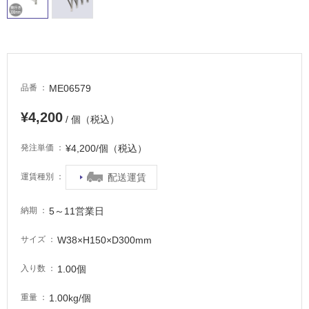
適
し
て
い
る
が
ME06579
品番
注
意
¥4,200
/ 個（税込）
が
必
¥4,200/個（税込）
発注単価
要
適
配送運賃
運賃種別
し
て
5～11営業日
納期
い
な
W38×H150×D300mm
サイズ
い
1.00個
入り数
屋
1.00kg/個
重量
内