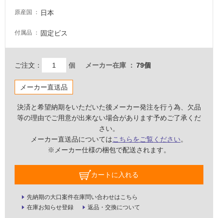
壁・
日本
原産国
屋
固定ビス
付属品
外
壁・
浴
ご注文：
個
メーカー在庫
79個
室
壁
メーカー直送品
使
決済と希望納期をいただいた後メーカー発注を行う為、欠品
用
等の理由でご用意が出来ない場合があります予めご了承くだ
可
さい。
能
メーカー直送品については
こちらをご覧ください
。
※メーカー仕様の梱包で配送されます。
使
用
可
カートに入れる
能
(寒
先納期の大口案件在庫問い合わせはこちら
冷
在庫お知らせ登録
返品・交換について
地