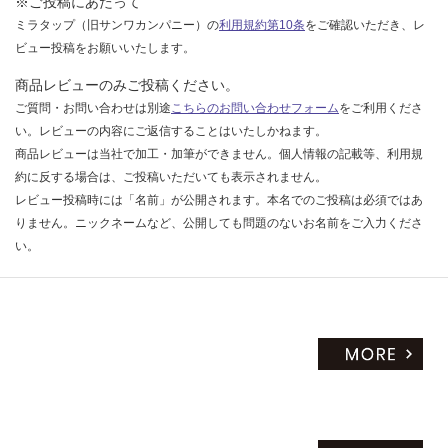
※ご投稿にあたって
だ
ミラタップ（旧サンワカンパニー）の
利用規約第10条
をご確認いただき、レ
さ
ビュー投稿をお願いいたします。
い
商品レビューのみご投稿ください。
対
ご質問・お問い合わせは別途
こちらのお問い合わせフォーム
をご利用くださ
応
い。レビューの内容にご返信することはいたしかねます。
し
商品レビューは当社で加工・加筆ができません。個人情報の記載等、利用規
て
約に反する場合は、ご投稿いただいても表示されません。
い
レビュー投稿時には「名前」が公開されます。本名でのご投稿は必須ではあ
な
りません。ニックネームなど、公開しても問題のないお名前をご入力くださ
い
い。