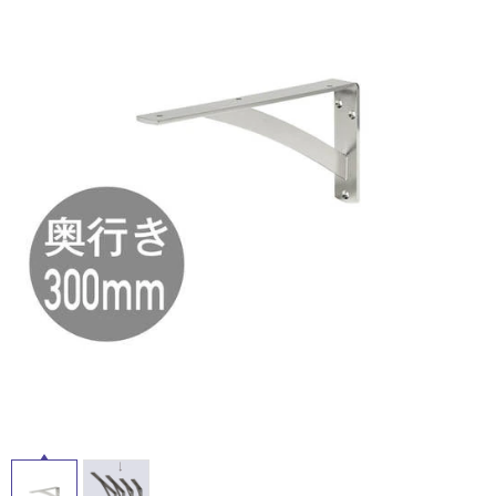
ム
修理お問い合わせ
クレーム公開
屋
自分らしい家づくり
最高のリノベ会社が
みつ
照明
ペット用品
横浜スマート
ショールー
外
SUVACO
かる
リノベりす
ム
ウェルビーみのお
HDC
説明書・図面検索
水まわり
3年保証
床・
BOX
内装用建材
パネル・壁材
浴
お役立ち情報
住まいの
スタイリング
室
ロートアイアン
天然石・石材
アイデア
床・
ミラタップ
チャンネル
駐
メンテナンス・
施工材
新商品
オンライン相談
車
場
非
常
に
適
し
て
い
る