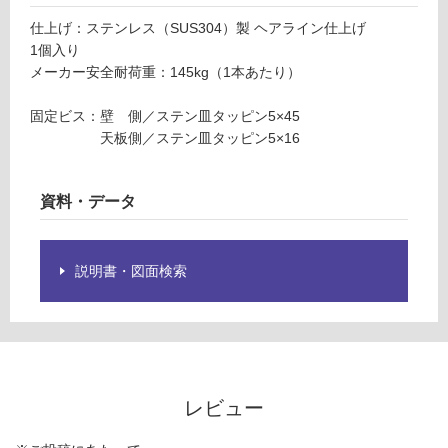
限
0
仕上げ：ステンレス（SUS304）製 ヘアライン仕上げ
あ
S
1個入り
り
U
メーカー安全耐荷重：145kg（1本あたり）
の
S
為
固定ビス：壁 側／ステン皿タッピン5×45
注
運賃表
天板側／ステン皿タッピン5×16
意
F
が
必
資料・データ
運
要
賃
※
合
商
計
品
説明書・図面検索
:
仕
¥1,
様
14
欄
0/
を
個
ご
確
レビュー
認
く