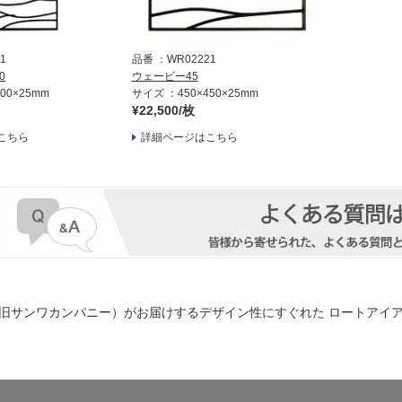
1
品番
WR02221
0
ウェービー45
900×25mm
サイズ
450×450×25mm
¥22,500/枚
こちら
詳細ページはこちら
旧サンワカンパニー）がお届けするデザイン性にすぐれた
ロートアイアン