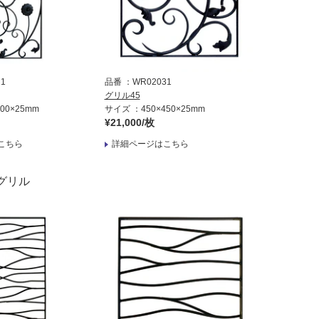
21
品番
WR02031
グリル45
900×25mm
サイズ
450×450×25mm
¥21,000/枚
こちら
詳細ページはこちら
グリル