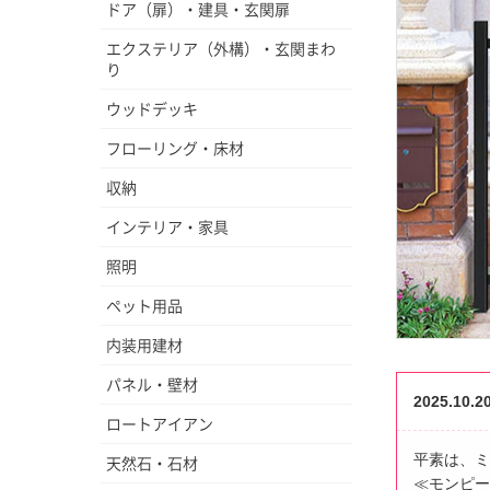
ドア（扉）・建具・玄関扉
エクステリア（外構）・玄関まわ
り
ウッドデッキ
フローリング・床材
収納
インテリア・家具
照明
ペット用品
内装用建材
パネル・壁材
2025.1
ロートアイアン
平素は、ミ
天然石・石材
≪モンピー