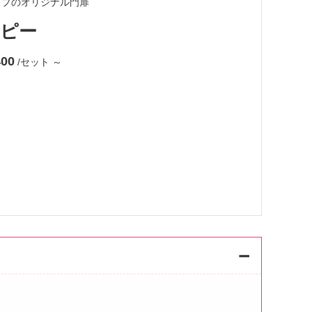
イプのオリジナル門扉
ピー
400
/セット
～