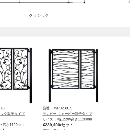
クラシック
）
91S
品番
WR02301S
シック親子タイプ
モンピー ウェービー親子タイプ
サイズ
幅1220×高さ1120mm
¥239,400/セット
×高さ1120mm