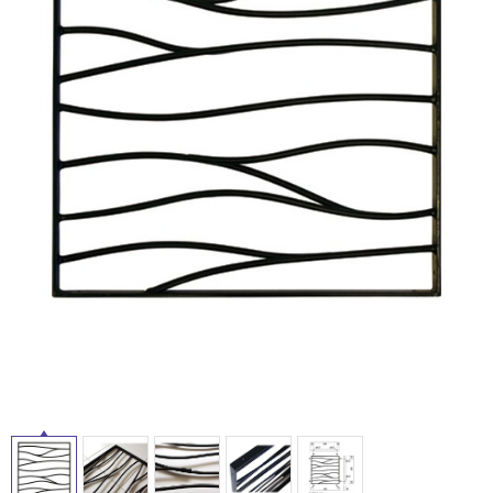
ム
修理お問い合わせ
クレーム公開
屋
自分らしい家づくり
最高のリノベ会社が
みつ
照明
ペット用品
横浜スマート
ショールー
外
SUVACO
かる
リノベりす
ム
ウェルビーみのお
HDC
説明書・図面検索
水まわり
3年保証
床・
BOX
内装用建材
パネル・壁材
浴
お役立ち情報
住まいの
スタイリング
室
ロートアイアン
天然石・石材
アイデア
床・
ミラタップ
チャンネル
駐
メンテナンス・
施工材
新商品
オンライン相談
車
場
非
常
に
適
し
て
い
る