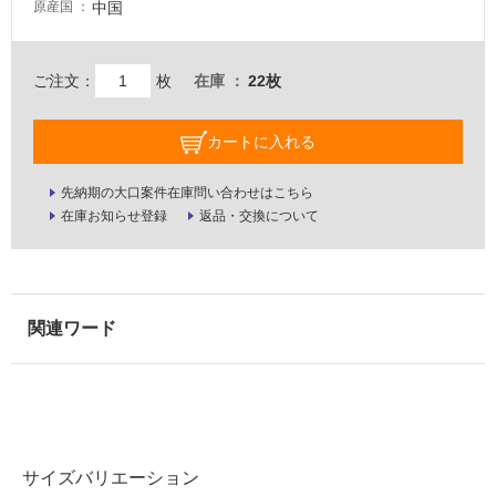
中国
原産国
壁・
屋
外
ご注文：
枚
在庫
22枚
壁・
浴
カートに入れる
室
先納期の大口案件在庫問い合わせはこちら
壁
在庫お知らせ登録
返品・交換について
使
用
可
能
使
用
可
能
(寒
冷
サイズバリエーション
地