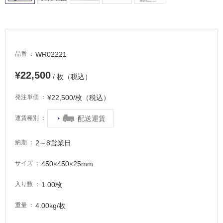
適
し
て
い
る
WR02221
品番
が
注
¥22,500
/ 枚（税込）
意
が
¥22,500/枚（税込）
発注単価
必
要
配送運賃
運賃種別
適
し
2～8営業日
納期
て
い
450×450×25mm
サイズ
な
い
1.00枚
入り数
4.00kg/枚
重量
屋
内