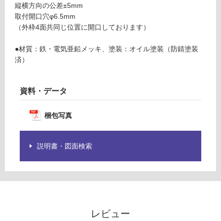
縦横方向の公差±5mm
2
グ
取付開口穴φ6.5mm
2
（外枠4面共同じ位置に開口しております）
1
土足・遮
ウ
●材質：鉄・電気亜鉛メッキ、塗装：オイル塗装（防錆塗装
ェ
音・床暖
済）
ー
対
ビ
応
ー
し
資料・データ
4
て
5
い
梱包写真
る
運賃表
E
対
説明書・図面検索
応
し
運
て
賃
い
合
る
計
が
:
レビュー
制
¥1,