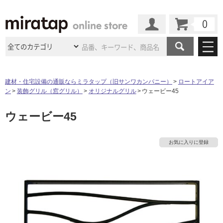
カート
マイページ
商品カテゴリ
建材・住宅設備の通販ならミラタップ（旧サンワカンパニー）
ロートアイア
ン
装飾グリル（窓グリル）
オリジナルグリル
ウェービー45
施工事例
洗面所・水回り
タイル
ウェービー45
ショールーム
タ
施工事例
法人案件納入事例
キッチン
浴室（風呂・
バスルー
ム）・
トイレ
ショールームの
ご案内
東京
ショールーム
イ
お気に入りに登録
ミラタップ
のあるくらし
お客様訪問
インタビュー
ドア（扉）・
建具・玄関
サポート
扉
エクステリア
（外構）
大阪
ショールーム
仙台
ショールーム
ル
店舗・施設事例
その他サービス
ご利用ガイド
初めての方へ
ウッドデッキ
フローリング・
床材
名古屋
ショールーム
京都
ショールーム
屋
ミラタップと
創る家
工事会社紹介
Coziコンシ
よくある質問
お問い合わせ
内
ASOLIE
ェルジュ
収納
インテリア・
家具
福岡
ショールーム
札幌スマート
ショールー
床・