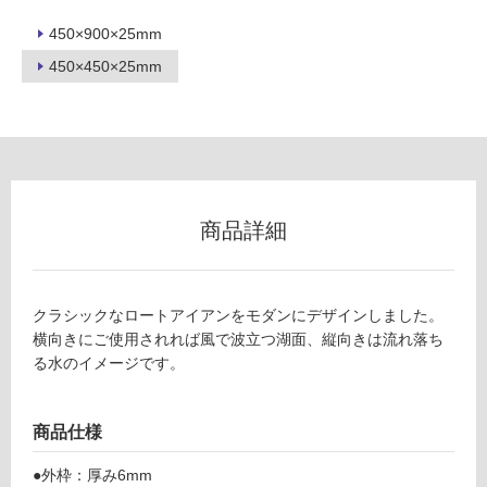
以
450×900×25mm
外)
450×450×25mm
使
用
不
可
商品詳細
フ
ロ
クラシックなロートアイアンをモダンにデザインしました。
横向きにご使用されれば風で波立つ湖面、縦向きは流れ落ち
ー
る水のイメージです。
リ
W
R
商品仕様
0
ン
●外枠：厚み6mm
2