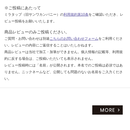
限
65
※ご投稿にあたって
あ
0/
り
ミラタップ（旧サンワカンパニー）の
利用規約第10条
をご確認いただき、レ
枚
の
ビュー投稿をお願いいたします。
為
商品レビューのみご投稿ください。
注
ご質問・お問い合わせは別途
こちらのお問い合わせフォーム
をご利用くださ
意
い。レビューの内容にご返信することはいたしかねます。
が
商品レビューは当社で加工・加筆ができません。個人情報の記載等、利用規
必
約に反する場合は、ご投稿いただいても表示されません。
要
レビュー投稿時には「名前」が公開されます。本名でのご投稿は必須ではあ
※
商
りません。ニックネームなど、公開しても問題のないお名前をご入力くださ
品
い。
仕
様
欄
を
ご
確
認
く