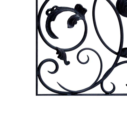
タイル
フローリ
ング
屋内床・
屋外床・
土足・遮
浴室床・
音・床暖
駐車場
対
非
応
常
し
に
て
適
い
し
る
て
い
対
る
応