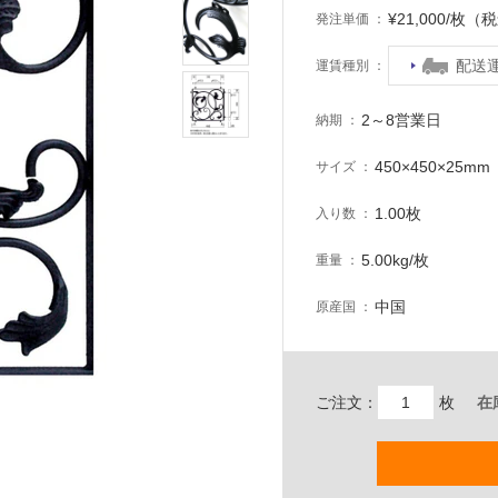
¥21,000/枚（
発注単価
配送
運賃種別
2～8営業日
納期
450×450×25mm
サイズ
1.00枚
入り数
5.00kg/枚
重量
中国
原産国
ご注文：
枚
在