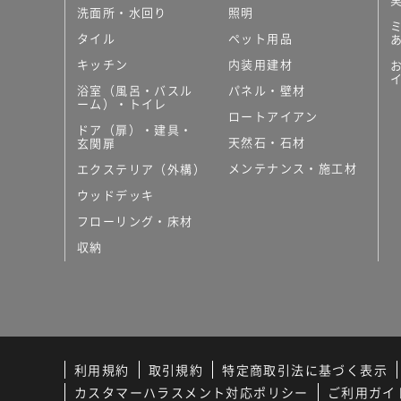
洗面所・水回り
照明
タイル
ペット用品
キッチン
内装用建材
浴室（風呂・バスル
パネル・壁材
ーム）・トイレ
ロートアイアン
ドア（扉）・建具・
天然石・石材
玄関扉
メンテナンス・施工材
エクステリア（外構）
ウッドデッキ
フローリング・床材
収納
利用規約
取引規約
特定商取引法に基づく表示
カスタマーハラスメント対応ポリシー
ご利用ガイ