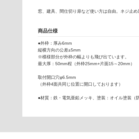
様
使用可
欄
窓、建具、間仕切り扉など使い方は自由。ネジ止め
能
を
ご
使用可
確
商品仕様
能
認
●外枠：厚み6mm
(寒冷地
く
縦横方向の公差±5mm
以外)
だ
※模様部分が外枠の幅よりも飛び出ています。
さ
使用不
最大厚：50mm程（外枠25mm+片面15～20mm）
い
可
対
取付開口穴φ6.5mm
応
（外枠4面共同じ位置に開口しております）
し
て
●材質：鉄・電気亜鉛メッキ、塗装：オイル塗装（
い
な
い
W
R