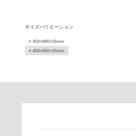
し
適
て
し
い
て
る
い
サイズバリエーション
が
る
制
が
450×900×25mm
限
注
450×450×25mm
あ
意
り
が
の
必
為
要
注
適
意
し
が
て
必
い
要
な
※
い
商
屋内壁・屋外
品
壁・浴室壁
仕