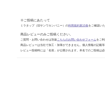
0
2
0
※ご投稿にあたって
3
1
ミラタップ（旧サンワカンパニー）の
利用規約第10条
をご確認い
グ
商品レビューのみご投稿ください。
リ
ご質問・お問い合わせは別途
こちらのお問い合わせフォーム
をご利
ル
商品レビューは当社で加工・加筆ができません。個人情報の記載等
4
レビュー投稿時には「名前」が公開されます。本名でのご投稿は必
5
運賃表
E
運
賃
合
計
:
¥1,